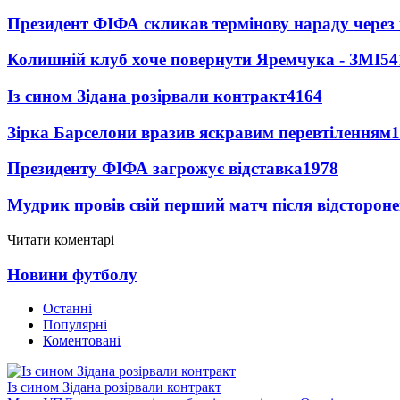
Президент ФІФА скликав термінову нараду через 
Колишній клуб хоче повернути Яремчука - ЗМІ
54
Із сином Зідана розірвали контракт
4164
Зірка Барселони вразив яскравим перевтіленням
1
Президенту ФІФА загрожує відставка
1978
Мудрик провів свій перший матч після відсторон
Читати коментарі
Новини футболу
Останні
Популярні
Коментовані
Із сином Зідана розірвали контракт