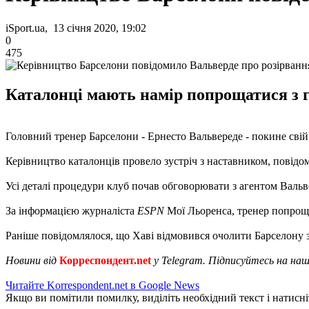
iSport.ua, 13 січня 2020, 19:02
0
475
Каталонці мають намір попрощатися з 
Головний тренер Барселони - Ернесто Вальвереде - покине сві
Керівництво каталонців провело зустріч з наставником, повідо
Усі деталі процедури клуб почав обговорювати з агентом Вальв
За інформацією журналіста
ESPN
Мої Льоренса, тренер попрощає
Раніше повідомлялося, що Хаві відмовився очолити Барселону 
Новини від
Корреспондент.net
у Telegram. Підписуйтесь на на
Читайте Korrespondent.net в Google News
Якщо ви помітили помилку, виділіть необхідний текст і натисніт