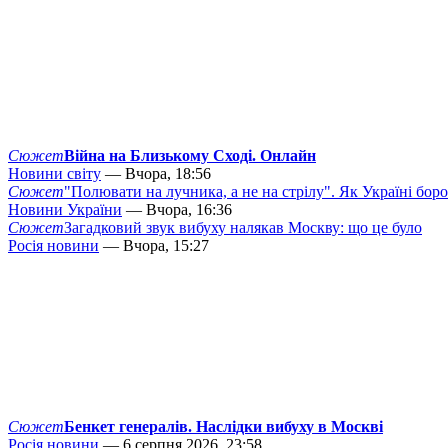
Сюжет
Війна на Близькому Сході. Онлайн
Новини світу
— Вчора, 18:56
Сюжет
"Полювати на лучника, а не на стрілу". Як Україні бор
Новини України
— Вчора, 16:36
Сюжет
Загадковий звук вибуху налякав Москву: що це було
Росія новини
— Вчора, 15:27
Сюжет
Бенкет генералів. Наслідки вибуху в Москві
Росія новини
— 6 серпня 2026, 23:58