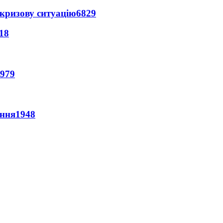
кризову ситуацію
6829
18
979
ення
1948