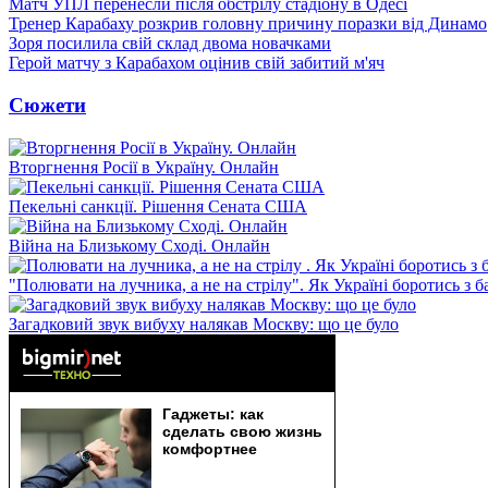
Матч УПЛ перенесли після обстрілу стадіону в Одесі
Тренер Карабаху розкрив головну причину поразки від Динамо
Зоря посилила свій склад двома новачками
Герой матчу з Карабахом оцінив свій забитий м'яч
Сюжети
Вторгнення Росії в Україну. Онлайн
Пекельні санкції. Рішення Сената США
Війна на Близькому Сході. Онлайн
"Полювати на лучника, а не на стрілу". Як Україні боротись з 
Загадковий звук вибуху налякав Москву: що це було