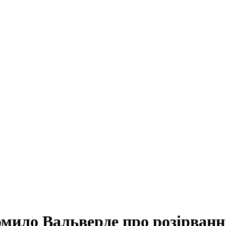
омило Вальверде про розірван