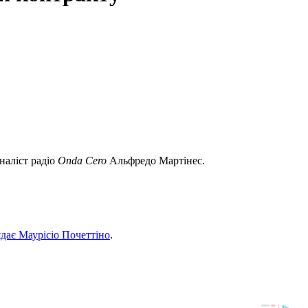
наліст радіо
Onda Cero
Альфредо Мартінес.
дає Маурісіо Почеттіно
.