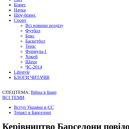
Бізнес
Наука
Шоу-бізнес
Спорт
Всі новини розділу
Футбол
Бокс
Баскетбол
Теніс
Формула-1
Хокей
Шахи
ЧС-2014
Lifestyle
БЛОГИ ЧИТАЧІВ
СПЕЦТЕМА:
Війна в Ірані
ВСІ ТЕМИ
Вступ України в ЄС
Теракт в Барселоні
Керівництво Барселони повід