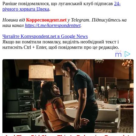
Раніше повідомлялося, що луганський клуб підписав
24-
річного хорвата Цвека
.
Новини від
Корреспондент.net
у Telegram. Підписуйтесь на
наш канал
https://t.me/korrespondentnet
.
Читайте Korrespondent.net в Google News
Якщо ви помітили помилку, виділіть необхідний текст і
натисніть Ctrl + Enter, щоб повідомити про це редакцію.