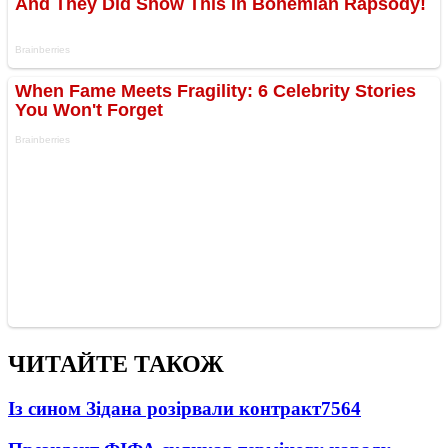
ЧИТАЙТЕ ТАКОЖ
Із сином Зідана розірвали контракт
7564