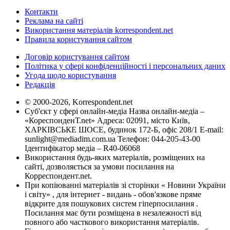
Контакти
Реклама на сайті
Використання матеріалів korrespondent.net
Правила користування сайтом
Договір користування сайтом
Політика у сфері конфіденційності і персональних даних
Угода щодо користування
Редакція
© 2000-2026, Korrespondent.net
Суб'єкт у сфері онлайн-медіа Назва онлайн-медіа –
«КореспонденТ.net» Адреса: 02091, місто Київ,
ХАРКІВСЬКЕ ШОСЕ, будинок 172-Б, офіс 208/1 E-mail:
sunlight@mediadim.com.ua
Телефон: 044-205-43-00
Ідентифікатор медіа – R40-06068
Використання будь-яких матеріалів, розміщених на
сайті, дозволяється за умови посилання на
Корреспондент.net.
При копіюванні матеріалів зі сторінки « Новини України
і світу» , для інтернет - видань - обов'язкове пряме
відкрите для пошукових систем гіперпосилання .
Посилання має бути розміщена в незалежності від
повного або часткового використання матеріалів.