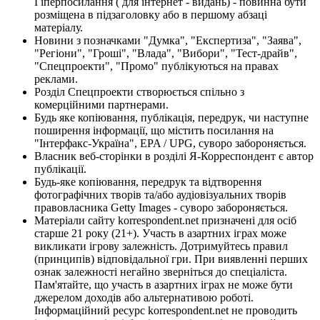
Гіперпосилання ( для інтернет - видань) - повинна бути
розміщена в підзаголовку або в першому абзаці
матеріалу.
Новини з позначками "Думка", "Експертиза", "Заява",
"Регіони", "Гроші", "Влада", "Вибори", "Тест-драйв",
"Спецпроекти", "Промо" публікуються на правах
реклами.
Розділ Спецпроекти створюється спільно з
комерційними партнерами.
Будь яке копіювання, публікація, передрук, чи наступне
поширення інформації, що містить посилання на
"Інтерфакс-Україна", EPA / UPG, суворо забороняється.
Власник веб-сторінки в розділі Я-Корреспондент є автор
публікації.
Будь-яке копіювання, передрук та відтворення
фотографічних творів та/або аудіовізуальних творів
правовласника Getty Images - суворо забороняється.
Матеріали сайту korrespondent.net призначені для осіб
старше 21 року (21+). Участь в азартних іграх може
викликати ігрову залежність. Дотримуйтесь правил
(принципів) відповідальної гри. При виявленні перших
ознак залежності негайно зверніться до спеціаліста.
Пам'ятайте, що участь в азартних іграх не може бути
джерелом доходів або альтернативою роботі.
Інформаційний ресурс korrespondent.net не проводить