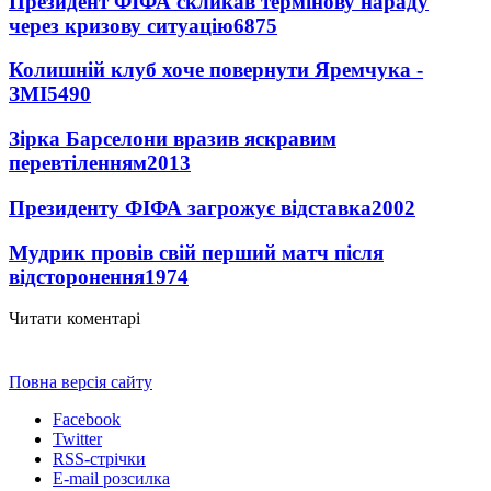
Президент ФІФА скликав термінову нараду
через кризову ситуацію
6875
Колишній клуб хоче повернути Яремчука -
ЗМІ
5490
Зірка Барселони вразив яскравим
перевтіленням
2013
Президенту ФІФА загрожує відставка
2002
Мудрик провів свій перший матч після
відсторонення
1974
Читати коментарі
Повна версія сайту
Facebook
Twitter
RSS-стрічки
E-mail розсилка