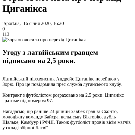
Циганікса
iSport.ua, 16 січня 2020, 16:20
0
113
Угоду з латвійським гравцем
підписано на 2,5 роки.
Латвійський півзахисник Андрейс Циганікс перейшов у
Зорю. Про це повідомила прес-служба луганського клубу.
Контракт з футболістом розраховано на 2,5 роки. Циганікс
гратиме під номером 97.
Нагадаємо, що раніше 23-річний хавбек грав за Сконто,
молодіжну команду Байєра, кельнську Вікторію, дубль
Шальке, Камбуур і РФШ. Також футболіст провів вісім матчів
у складі збірної Латвії.