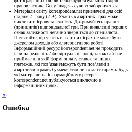
фотографічних творів та/або аудіовізуальних творів
правовласника Getty Images - суворо забороняється.
Матеріали сайту korrespondent.net призначені для осіб
старше 21 року (21+). Участь в азартних іграх може
викликати ігрову залежність. Дотримуйтесь правил
(принципів) відповідальної гри. При виявленні перших
ознак залежності негайно зверніться до спеціаліста.
Пам'ятайте, що участь в азартних іграх не може бути
джерелом доходів або альтернативою роботі.
Інформаційний ресурс korrespondent.net не проводить
ігри на реальні та/або віртуальні гроші, також сайт не
приймає ні в якій формі оплату ставок та інших
платежів, які пов’язані/можуть бути пов’язані з
азартними іграми, букмекерами чи тоталізаторами. Будь-
які матеріали на інформаційному ресурсі
korrespondent.net публікуються виключно в
інформаційних цілях.
X
Ошибка