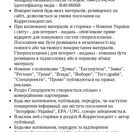
Ідентифікатор медіа – R40-06068
Використання будь-яких матеріалів, розміщених на
сайті, дозволяється за умови посилання на
Корреспондент.net.
При копіюванні матеріалів зі сторінки « Новини України
і світу» , для інтернет - видань - обов'язкове пряме
відкрите для пошукових систем гіперпосилання .
Посилання має бути розміщена в незалежності від
повного або часткового використання матеріалів.
Гіперпосилання ( для інтернет - видань) - повинна бути
розміщена в підзаголовку або в першому абзаці
матеріалу.
Новини з позначками "Думка", "Експертиза", "Заява",
"Регіони", "Гроші", "Влада", "Вибори", "Тест-драйв",
"Спецпроекти", "Промо" публікуються на правах
реклами.
Розділ Спецпроекти створюється спільно з
комерційними партнерами.
Будь яке копіювання, публікація, передрук, чи наступне
поширення інформації, що містить посилання на
"Інтерфакс-Україна", EPA / UPG, суворо забороняється.
Власник веб-сторінки в розділі Я-Корреспондент є автор
публікації.
Будь-яке копіювання, передрук та відтворення