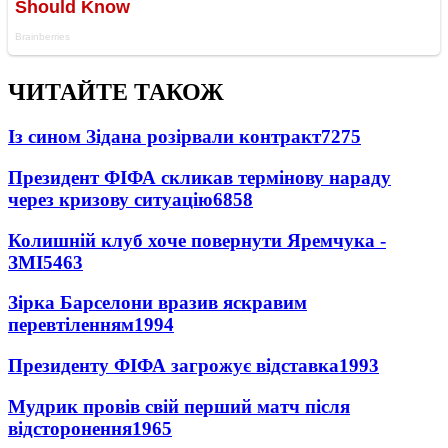
ЧИТАЙТЕ ТАКОЖ
Із сином Зідана розірвали контракт
7275
Президент ФІФА скликав термінову нараду
через кризову ситуацію
6858
Колишній клуб хоче повернути Яремчука -
ЗМІ
5463
Зірка Барселони вразив яскравим
перевтіленням
1994
Президенту ФІФА загрожує відставка
1993
Мудрик провів свій перший матч після
відсторонення
1965