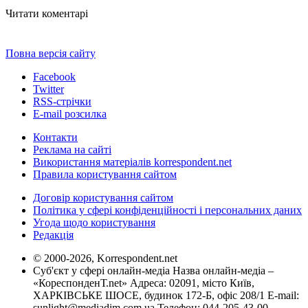
Читати коментарі
Повна версія сайту
Facebook
Twitter
RSS-стрічки
E-mail розсилка
Контакти
Реклама на сайті
Використання матеріалів korrespondent.net
Правила користування сайтом
Договір користування сайтом
Політика у сфері конфіденційності і персональних даних
Угода щодо користування
Редакція
© 2000-2026, Korrespondent.net
Суб'єкт у сфері онлайн-медіа Назва онлайн-медіа –
«КореспонденТ.net» Адреса: 02091, місто Київ,
ХАРКІВСЬКЕ ШОСЕ, будинок 172-Б, офіс 208/1 E-mail:
sunlight@mediadim.com.ua
Телефон: 044-205-43-00