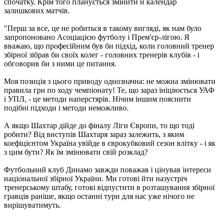
спочатку. Крім того планується змінити й календар
залишкових матчів.
"Перш за все, це не робиться в такому вигляді, як нам було
запропоновано Асоціацією футболу і Прем'єр-лігою. Я
вважаю, що професійним був би підхід, коли головний тренер
збірної зібрав би своїх колег - головних тренерів клубів - і
обговорив би з ними це питання.
Моя позиція з цього приводу однозначна: не можна змінювати
правила гри по ходу чемпіонату! Те, що зараз ініціюється УАФ
і УПЛ, - це методи наперстярів. Нічим іншим пояснити
подібні підходи і методи неможливо.
А якщо Шахтар дійде до фіналу Ліги Європи, то що тоді
робити? Від виступів Шахтаря зараз залежить, з яким
коефіцієнтом Україна увійде в єврокубковий сезон влітку - і як
з цим бути? Як їм змінювати свій розклад?
Футбольний клуб Динамо завжди поважав і цінував інтереси
національної збірної України. Ми готові йти назустріч
тренерському штабу, готові відпустити в розташування збірної
гравців раніше, якщо останні тури для нас уже нічого не
вирішуватимуть.