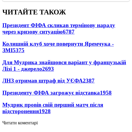
ЧИТАЙТЕ ТАКОЖ
Президент ФІФА скликав термінову нараду
через кризову ситуацію
6787
Колишній клуб хоче повернути Яремчука -
ЗМІ
5375
Для Мудрика знайшовся варіант у французькій
Лізі 1 - джерело
2693
ЛНЗ отримав штраф від УЄФА
2387
Президенту ФІФА загрожує відставка
1958
Мудрик провів свій перший матч після
відсторонення
1928
Читати коментарі