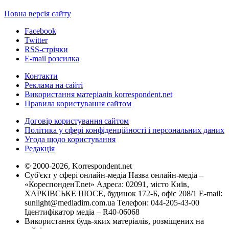
Повна версія сайту
Facebook
Twitter
RSS-стрічки
E-mail розсилка
Контакти
Реклама на сайті
Використання матеріалів korrespondent.net
Правила користування сайтом
Договір користування сайтом
Політика у сфері конфіденційності і персональних даних
Угода щодо користування
Редакція
© 2000-2026, Korrespondent.net
Суб'єкт у сфері онлайн-медіа Назва онлайн-медіа –
«КореспонденТ.net» Адреса: 02091, місто Київ,
ХАРКІВСЬКЕ ШОСЕ, будинок 172-Б, офіс 208/1 E-mail:
sunlight@mediadim.com.ua
Телефон: 044-205-43-00
Ідентифікатор медіа – R40-06068
Використання будь-яких матеріалів, розміщених на