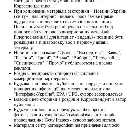
сайті, дозволяється за умови посилання на
Корреспондент.net.
При копіюванні матеріалів зі сторінки « Новини України
і світу» , для інтернет - видань - обов'язкове пряме
відкрите для пошукових систем гіперпосилання .
Посилання має бути розміщена в незалежності від
повного або часткового використання матеріалів.
Гіперпосилання ( для інтернет - видань) - повинна бути
розміщена в підзаголовку або в першому абзаці
матеріалу.
Новини з позначками "Думка", "Експертиза", "Заява",
"Регіони", "Гроші", "Влада", "Вибори", "Тест-драйв",
"Спецпроекти", "Промо" публікуються на правах
реклами.
Розділ Спецпроекти створюється спільно з
комерційними партнерами.
Будь яке копіювання, публікація, передрук, чи наступне
поширення інформації, що містить посилання на
"Інтерфакс-Україна", EPA / UPG, суворо забороняється.
Власник веб-сторінки в розділі Я-Корреспондент є автор
публікації.
Будь-яке копіювання, передрук та відтворення
фотографічних творів та/або аудіовізуальних творів
правовласника Getty Images - суворо забороняється.
Матеріали сайту korrespondent.net призначені для осіб