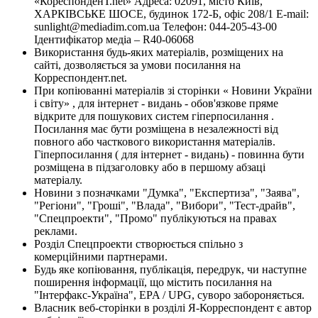
«КореспонденТ.net» Адреса: 02091, місто Київ,
ХАРКІВСЬКЕ ШОСЕ, будинок 172-Б, офіс 208/1 E-mail:
sunlight@mediadim.com.ua
Телефон: 044-205-43-00
Ідентифікатор медіа – R40-06068
Використання будь-яких матеріалів, розміщених на
сайті, дозволяється за умови посилання на
Корреспондент.net.
При копіюванні матеріалів зі сторінки « Новини України
і світу» , для інтернет - видань - обов'язкове пряме
відкрите для пошукових систем гіперпосилання .
Посилання має бути розміщена в незалежності від
повного або часткового використання матеріалів.
Гіперпосилання ( для інтернет - видань) - повинна бути
розміщена в підзаголовку або в першому абзаці
матеріалу.
Новини з позначками "Думка", "Експертиза", "Заява",
"Регіони", "Гроші", "Влада", "Вибори", "Тест-драйв",
"Спецпроекти", "Промо" публікуються на правах
реклами.
Розділ Спецпроекти створюється спільно з
комерційними партнерами.
Будь яке копіювання, публікація, передрук, чи наступне
поширення інформації, що містить посилання на
"Інтерфакс-Україна", EPA / UPG, суворо забороняється.
Власник веб-сторінки в розділі Я-Корреспондент є автор