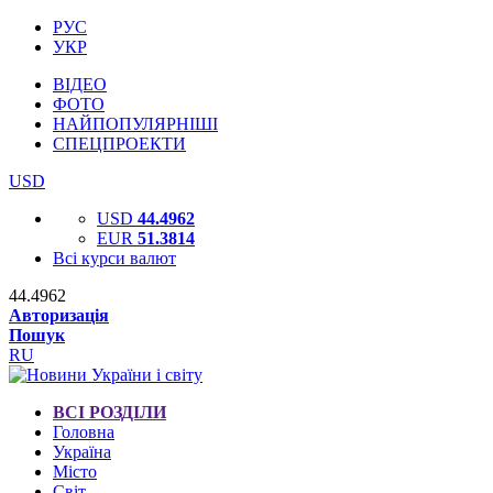
РУС
УКР
ВІДЕО
ФОТО
НАЙПОПУЛЯРНІШІ
СПЕЦПРОЕКТИ
USD
USD
44.4962
EUR
51.3814
Всі курси валют
44.4962
Авторизація
Пошук
RU
ВСІ РОЗДІЛИ
Головна
Україна
Місто
Світ