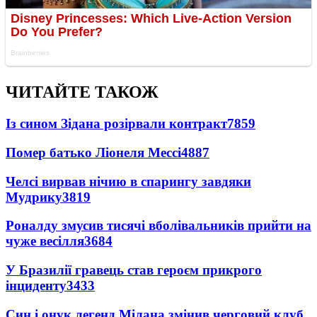
ЧИТАЙТЕ ТАКОЖ
Із сином Зідана розірвали контракт
7859
Помер батько Ліонеля Мессі
4887
Челсі вирвав нічию в спарингу завдяки
Мудрику
3819
Роналду змусив тисячі вболівальників прийти на
чуже весілля
3684
У Бразилії гравець став героєм прикрого
інциденту
3433
Син і онук легенд Мілана змінив черговий клуб