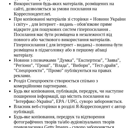
Використання будь-яких матеріалів, розміщених на
сайті, дозволяється за умови посилання на
Корреспондент.net.
При копіюванні матеріалів зі сторінки « Новини України
і світу» , для інтернет - видань - обов'язкове пряме
відкрите для пошукових систем гіперпосилання .
Посилання має бути розміщена в незалежності від
повного або часткового використання матеріалів.
Гіперпосилання ( для інтернет - видань) - повинна бути
розміщена в підзаголовку або в першому абзаці
матеріалу.
Новини з позначками "Думка", "Експертиза", "Заява",
"Регіони", "Гроші", "Влада", "Вибори", "Тест-драйв",
"Спецпроекти", "Промо" публікуються на правах
реклами.
Розділ Спецпроекти створюється спільно з
комерційними партнерами.
Будь яке копіювання, публікація, передрук, чи наступне
поширення інформації, що містить посилання на
"Інтерфакс-Україна", EPA / UPG, суворо забороняється.
Власник веб-сторінки в розділі Я-Корреспондент є автор
публікації.
Будь-яке копіювання, передрук та відтворення
фотографічних творів та/або аудіовізуальних творів
правовласника Getty Images - суворо забороняється.