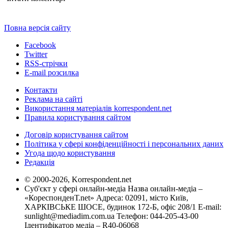
Повна версія сайту
Facebook
Twitter
RSS-стрічки
E-mail розсилка
Контакти
Реклама на сайті
Використання матеріалів korrespondent.net
Правила користування сайтом
Договір користування сайтом
Політика у сфері конфіденційності і персональних даних
Угода щодо користування
Редакція
© 2000-2026, Korrespondent.net
Суб'єкт у сфері онлайн-медіа Назва онлайн-медіа –
«КореспонденТ.net» Адреса: 02091, місто Київ,
ХАРКІВСЬКЕ ШОСЕ, будинок 172-Б, офіс 208/1 E-mail:
sunlight@mediadim.com.ua
Телефон: 044-205-43-00
Ідентифікатор медіа – R40-06068