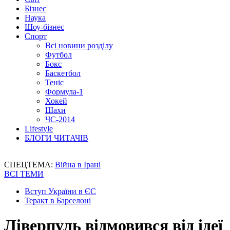
Бізнес
Наука
Шоу-бізнес
Спорт
Всі новини розділу
Футбол
Бокс
Баскетбол
Теніс
Формула-1
Хокей
Шахи
ЧС-2014
Lifestyle
БЛОГИ ЧИТАЧІВ
СПЕЦТЕМА:
Війна в Ірані
ВСІ ТЕМИ
Вступ України в ЄС
Теракт в Барселоні
Ліверпуль відмовився від ідеї