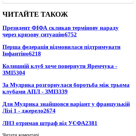
ЧИТАЙТЕ ТАКОЖ
Президент ФІФА скликав термінову нараду
через кризову ситуацію
6752
Перша федерація відмовилася підтримувати
Інфантіно
6218
Колишній клуб хоче повернути Яремчука -
ЗМІ
5304
За Мудрика розгорнулася боротьба між трьома
клубами АПЛ - ЗМІ
3339
Для Мудрика знайшовся варіант у французькій
Лізі 1 - джерело
2674
ЛНЗ отримав штраф від УЄФА
2381
Читати коментарі