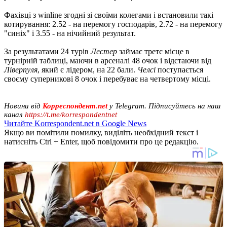
Фахівці з winline згодні зі своїми колегами і встановили такі
котирування: 2.52 - на перемогу господарів, 2.72 - на перемогу
"синіх" і 3.55 - на нічийний результат.
За результатами 24 турів
Лестер
займає третє місце в
турнірній таблиці, маючи в арсеналі 48 очок і відстаючи від
Ліверпуля
, який є лідером, на 22 бали.
Челсі
поступається
своєму суперникові 8 очок і перебуває на четвертому місці.
Новини від
Корреспондент.net
у Telegram. Підписуйтесь на наш
канал
https://t.me/korrespondentnet
Читайте Korrespondent.net в Google News
Якщо ви помітили помилку, виділіть необхідний текст і
натисніть Ctrl + Enter, щоб повідомити про це редакцію.