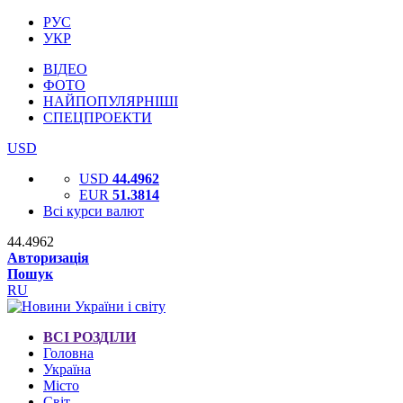
РУС
УКР
ВІДЕО
ФОТО
НАЙПОПУЛЯРНІШІ
СПЕЦПРОЕКТИ
USD
USD
44.4962
EUR
51.3814
Всі курси валют
44.4962
Авторизація
Пошук
RU
ВСІ РОЗДІЛИ
Головна
Україна
Місто
Світ