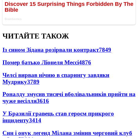
ЧИТАЙТЕ ТАКОЖ
Із сином Зідана розірвали контракт
7849
Помер батько Ліонеля Мессі
4876
Челсі вирвав нічию в спарингу завдяки
Мудрику
3789
Роналду змусив тисячі вболівальників прийти на
чуже весілля
3616
У Бразилії гравець став героєм прикрого
інциденту
3414
Син і онук легенд Мілана змінив черговий клуб