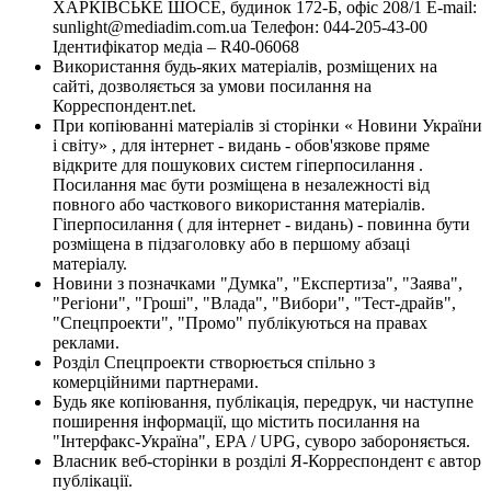
ХАРКІВСЬКЕ ШОСЕ, будинок 172-Б, офіс 208/1 E-mail:
sunlight@mediadim.com.ua
Телефон: 044-205-43-00
Ідентифікатор медіа – R40-06068
Використання будь-яких матеріалів, розміщених на
сайті, дозволяється за умови посилання на
Корреспондент.net.
При копіюванні матеріалів зі сторінки « Новини України
і світу» , для інтернет - видань - обов'язкове пряме
відкрите для пошукових систем гіперпосилання .
Посилання має бути розміщена в незалежності від
повного або часткового використання матеріалів.
Гіперпосилання ( для інтернет - видань) - повинна бути
розміщена в підзаголовку або в першому абзаці
матеріалу.
Новини з позначками "Думка", "Експертиза", "Заява",
"Регіони", "Гроші", "Влада", "Вибори", "Тест-драйв",
"Спецпроекти", "Промо" публікуються на правах
реклами.
Розділ Спецпроекти створюється спільно з
комерційними партнерами.
Будь яке копіювання, публікація, передрук, чи наступне
поширення інформації, що містить посилання на
"Інтерфакс-Україна", EPA / UPG, суворо забороняється.
Власник веб-сторінки в розділі Я-Корреспондент є автор
публікації.