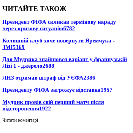
ЧИТАЙТЕ ТАКОЖ
Президент ФІФА скликав термінову нараду
через кризову ситуацію
6782
Колишній клуб хоче повернути Яремчука -
ЗМІ
5369
Для Мудрика знайшовся варіант у французькій
Лізі 1 - джерело
2688
ЛНЗ отримав штраф від УЄФА
2386
Президенту ФІФА загрожує відставка
1957
Мудрик провів свій перший матч після
відсторонення
1922
Читати коментарі