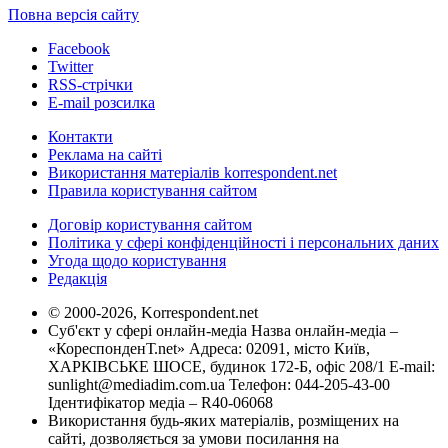
Повна версія сайту
Facebook
Twitter
RSS-стрічки
E-mail розсилка
Контакти
Реклама на сайті
Використання матеріалів korrespondent.net
Правила користування сайтом
Договір користування сайтом
Політика у сфері конфіденційності і персональних даних
Угода щодо користування
Редакція
© 2000-2026, Korrespondent.net
Суб'єкт у сфері онлайн-медіа Назва онлайн-медіа –
«КореспонденТ.net» Адреса: 02091, місто Київ,
ХАРКІВСЬКЕ ШОСЕ, будинок 172-Б, офіс 208/1 E-mail:
sunlight@mediadim.com.ua
Телефон: 044-205-43-00
Ідентифікатор медіа – R40-06068
Використання будь-яких матеріалів, розміщених на
сайті, дозволяється за умови посилання на