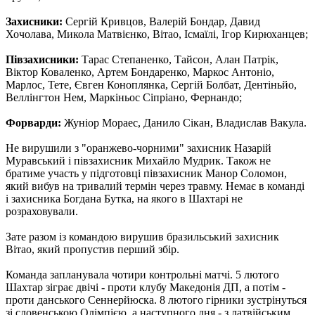
Захисники:
Сергій Кривцов, Валерій Бондар, Давид
Хочолава, Микола Матвієнко, Вітао, Ісмаїлі, Ігор Кирюханцев;
Півзахисники:
Тарас Степаненко, Тайсон, Алан Патрік,
Віктор Коваленко, Артем Бондаренко, Маркос Антоніо,
Марлос, Тете, Євген Коноплянка, Сергій Болбат, Дентіньйо,
Веллінгтон Нем, Маркіньос Сіпріано, Фернандо;
Форварди:
Жуніор Мораес, Данило Сікан, Владислав Вакула.
Не вирушили з "оранжево-чорними" захисник Назарій
Муравський і півзахисник Михайло Мудрик. Також не
братиме участь у підготовці півзахисник Манор Соломон,
який вибув на тривалий термін через травму. Немає в команді
і захисника Богдана Бутка, на якого в Шахтарі не
розраховували.
Зате разом із командою вирушив бразильський захисник
Вітао, який пропустив перший збір.
Команда запланувала чотири контрольні матчі. 5 лютого
Шахтар зіграє двічі - проти клубу Македонія ДП, а потім -
проти данського Сеннерйюска. 8 лютого гірники зустрінуться
зі словенською Олімпією, а наступного дня - з латвійським