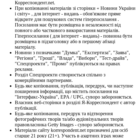
Корреспондент.net.
При копіюванні матеріалів зі сторінки « Новини України
і світу» , для інтернет - видань - обов'язкове пряме
відкрите для пошукових систем гіперпосилання .
Посилання має бути розміщена в незалежності від
повного або часткового використання матеріалів.
Гіперпосилання ( для інтернет - видань) - повинна бути
розміщена в підзаголовку або в першому абзаці
матеріалу.
Новини з позначками "Думка", "Експертиза", "Заява",
"Регіони", "Гроші", "Влада", "Вибори", "Тест-драйв",
"Спецпроекти", "Промо" публікуються на правах
реклами.
Розділ Спецпроекти створюється спільно з
комерційними партнерами.
Будь яке копіювання, публікація, передрук, чи наступне
поширення інформації, що містить посилання на
"Інтерфакс-Україна", EPA / UPG, суворо забороняється.
Власник веб-сторінки в розділі Я-Корреспондент є автор
публікації.
Будь-яке копіювання, передрук та відтворення
фотографічних творів та/або аудіовізуальних творів
правовласника Getty Images - суворо забороняється.
Матеріали сайту korrespondent.net призначені для осіб
старше 21 року (21+). Участь в азартних іграх може