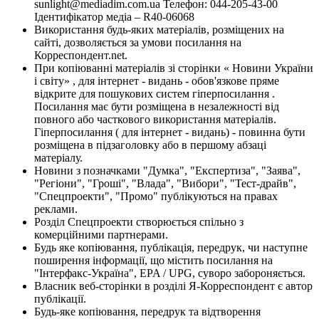
sunlight@mediadim.com.ua
Телефон: 044-205-43-00
Ідентифікатор медіа – R40-06068
Використання будь-яких матеріалів, розміщених на
сайті, дозволяється за умови посилання на
Корреспондент.net.
При копіюванні матеріалів зі сторінки « Новини України
і світу» , для інтернет - видань - обов'язкове пряме
відкрите для пошукових систем гіперпосилання .
Посилання має бути розміщена в незалежності від
повного або часткового використання матеріалів.
Гіперпосилання ( для інтернет - видань) - повинна бути
розміщена в підзаголовку або в першому абзаці
матеріалу.
Новини з позначками "Думка", "Експертиза", "Заява",
"Регіони", "Гроші", "Влада", "Вибори", "Тест-драйв",
"Спецпроекти", "Промо" публікуються на правах
реклами.
Розділ Спецпроекти створюється спільно з
комерційними партнерами.
Будь яке копіювання, публікація, передрук, чи наступне
поширення інформації, що містить посилання на
"Інтерфакс-Україна", EPA / UPG, суворо забороняється.
Власник веб-сторінки в розділі Я-Корреспондент є автор
публікації.
Будь-яке копіювання, передрук та відтворення