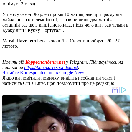
мінімум, 2 місяці.
У цьому сезоні Жардел провів 10 матчів, але при цьому він
майже не грає в чемпіонаті, зігравши лише два матчі -
останній раз ще в кінці листопада, після чого він грав тільки в
Кубку ліги і Кубку Португалії.
Матчі Шахтаря з Бенфікою в Лізі Європи пройдуть 20 і 27
лютого.
Новини від
Корреспондент.net
у Telegram. Підписуйтесь на
наш канал
https://t.me/korrespondentnet
.
Читайте Korrespondent.net в Google News
Якщо ви помітили помилку, виділіть необхідний текст і
натисніть Ctrl + Enter, щоб повідомити про це редакцію.