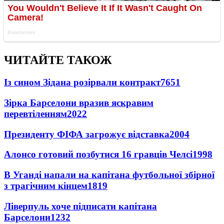
ЧИТАЙТЕ ТАКОЖ
Із сином Зідана розірвали контракт
7651
Зірка Барселони вразив яскравим
перевтіленням
2022
Президенту ФІФА загрожує відставка
2004
Алонсо готовий позбутися 16 гравців Челсі
1998
В Уганді напали на капітана футбольної збірної
з трагічним кінцем
1819
Ліверпуль хоче підписати капітана
Барселони
1232