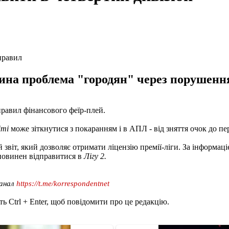
правил
єдина проблема "городян" через порушен
равил фінансового феїр-плей.
іті
може зіткнутися з покаранням і в АПЛ - від зняття очок до пе
віт, який дозволяє отримати ліцензію премії-ліги. За інформаціє
 повинен відправитися в
Лігу 2.
канал
https://t.me/korrespondentnet
ь Ctrl + Enter, щоб повідомити про це редакцію.