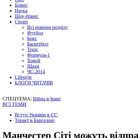
Бізнес
Наука
Шоу-бізнес
Спорт
Всі новини розділу
Футбол
Бокс
Баскетбол
Теніс
Формула-1
Хокей
Шахи
ЧС-2014
Lifestyle
БЛОГИ ЧИТАЧІВ
СПЕЦТЕМА:
Війна в Ірані
ВСІ ТЕМИ
Вступ України в ЄС
Теракт в Барселоні
Манчестер Сіті можуть відпра