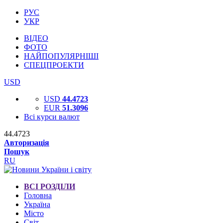
РУС
УКР
ВІДЕО
ФОТО
НАЙПОПУЛЯРНІШІ
СПЕЦПРОЕКТИ
USD
USD
44.4723
EUR
51.3096
Всі курси валют
44.4723
Авторизація
Пошук
RU
ВСІ РОЗДІЛИ
Головна
Україна
Місто
Світ