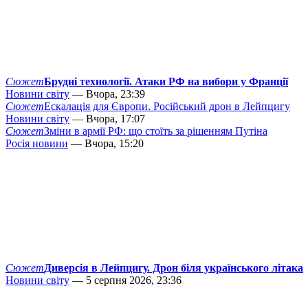
Сюжет
Брудні технології. Атаки РФ на вибори у Франції
Новини світу
— Вчора, 23:39
Сюжет
Ескалація для Європи. Російський дрон в Лейпцигу
Новини світу
— Вчора, 17:07
Сюжет
Зміни в армії РФ: що стоїть за рішенням Путіна
Росія новини
— Вчора, 15:20
Сюжет
Диверсія в Лейпцигу. Дрон біля українського літака
Новини світу
— 5 серпня 2026, 23:36