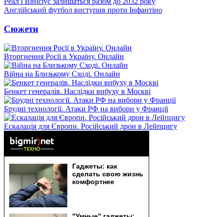
Реал і Вінісіус залишаться разом до 2032 року
Англійський футбол виступив проти Інфантіно
Сюжети
Вторгнення Росії в Україну. Онлайн
Війна на Близькому Сході. Онлайн
Бенкет генералів. Наслідки вибуху в Москві
Брудні технології. Атаки РФ на вибори у Франції
Ескалація для Європи. Російський дрон в Лейпцигу