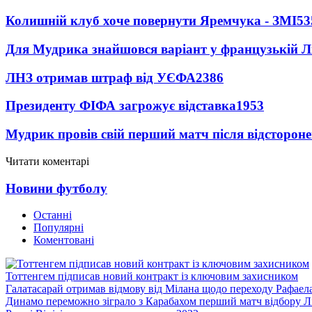
Колишній клуб хоче повернути Яремчука - ЗМІ
53
Для Мудрика знайшовся варіант у французькій Ліз
ЛНЗ отримав штраф від УЄФА
2386
Президенту ФІФА загрожує відставка
1953
Мудрик провів свій перший матч після відсторон
Читати коментарі
Новини футболу
Останні
Популярні
Коментовані
Тоттенгем підписав новий контракт із ключовим захисником
Галатасарай отримав відмову від Мілана щодо переходу Рафаел
Динамо переможно зіграло з Карабахом перший матч відбору Л