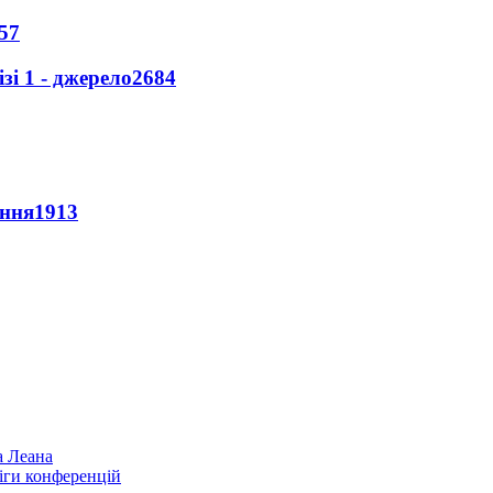
57
і 1 - джерело
2684
ення
1913
а Леана
іги конференцій