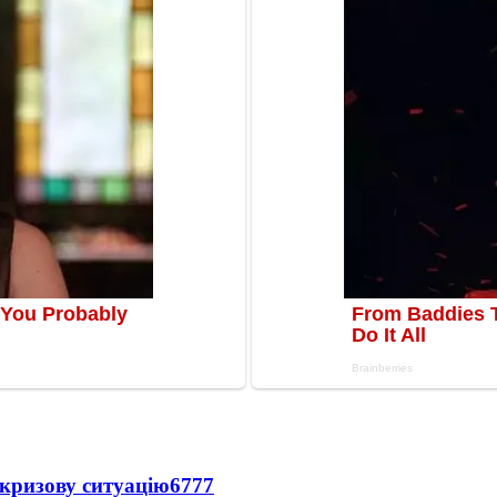
кризову ситуацію
6777