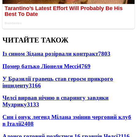
ЧИТАЙТЕ ТАКОЖ
Із сином Зідана розірвали контракт
7803
Помер батько Ліонеля Мессі
4769
У Бразилії гравець став героєм прикрого
інциденту
3166
Челсі вирвав нічию в спарингу завдяки
Мудрику
3133
Син і онук легенд Мілана змінив черговий клуб
в Італії
2408
Алонсо готовий позбутися 16 гравців Челсі
2116