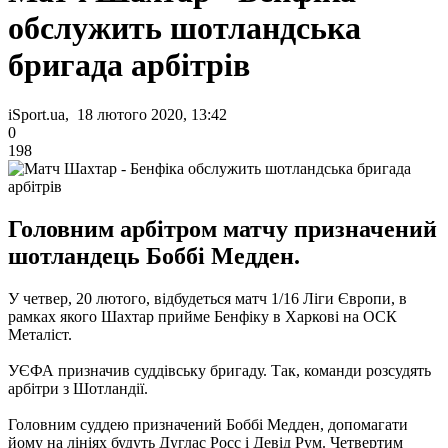
обслужить шотландська
бригада арбітрів
iSport.ua, 18 лютого 2020, 13:42
0
198
Головним арбітром матчу призначений
шотландець Боббі Медден.
У четвер, 20 лютого, відбудеться матч 1/16 Ліги Європи, в
рамках якого Шахтар прийме Бенфіку в Харкові на ОСК
Металіст.
УЄФА призначив суддівську бригаду. Так, команди розсудять
арбітри з Шотландії.
Головним суддею призначений Боббі Медден, допомагати
йому на лініях будуть Дуглас Росс і Девід Рум. Четвертим