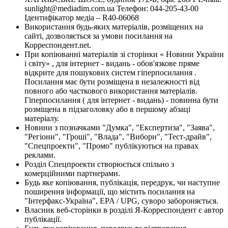
sunlight@mediadim.com.ua
Телефон: 044-205-43-00
Ідентифікатор медіа – R40-06068
Використання будь-яких матеріалів, розміщених на
сайті, дозволяється за умови посилання на
Корреспондент.net.
При копіюванні матеріалів зі сторінки « Новини України
і світу» , для інтернет - видань - обов'язкове пряме
відкрите для пошукових систем гіперпосилання .
Посилання має бути розміщена в незалежності від
повного або часткового використання матеріалів.
Гіперпосилання ( для інтернет - видань) - повинна бути
розміщена в підзаголовку або в першому абзаці
матеріалу.
Новини з позначками "Думка", "Експертиза", "Заява",
"Регіони", "Гроші", "Влада", "Вибори", "Тест-драйв",
"Спецпроекти", "Промо" публікуються на правах
реклами.
Розділ Спецпроекти створюється спільно з
комерційними партнерами.
Будь яке копіювання, публікація, передрук, чи наступне
поширення інформації, що містить посилання на
"Інтерфакс-Україна", EPA / UPG, суворо забороняється.
Власник веб-сторінки в розділі Я-Корреспондент є автор
публікації.