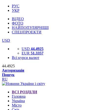
РУС
УКР
ВІДЕО
ФОТО
НАЙПОПУЛЯРНІШІ
СПЕЦПРОЕКТИ
USD
USD
44.4925
EUR
51.3357
Всі курси валют
44.4925
Авторизація
Пошук
RU
ВСІ РОЗДІЛИ
Головна
Україна
Місто
Світ