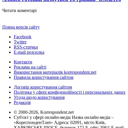
Читати коментарі
Повна версія сайту
Facebook
Twitter
RSS-стрічки
E-mail розсилка
Контакти
Реклама на сайті
Використання матеріалів korrespondent.net
Правила користування сайтом
Договір користування сайтом
Політика у сфері конфіденційності і персональних даних
Угода щодо користування
Редакція
© 2000-2026, Korrespondent.net
Суб'єкт у сфері онлайн-медіа Назва онлайн-медіа –
«КореспонденТ.net» Адреса: 02091, місто Київ,
ХАРКІВСЬКЕ ШОСЕ, будинок 172-Б, офіс 208/1 E-mail: