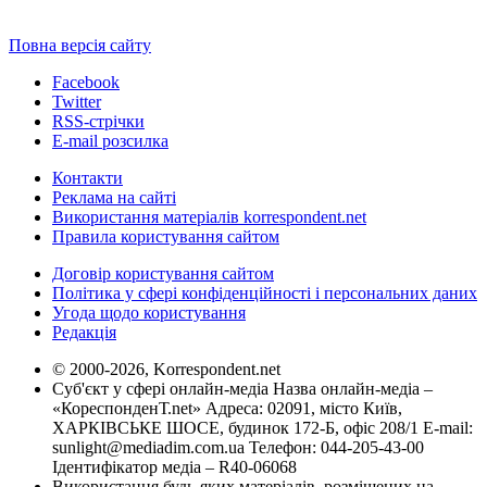
Повна версія сайту
Facebook
Twitter
RSS-стрічки
E-mail розсилка
Контакти
Реклама на сайті
Використання матеріалів korrespondent.net
Правила користування сайтом
Договір користування сайтом
Політика у сфері конфіденційності і персональних даних
Угода щодо користування
Редакція
© 2000-2026, Korrespondent.net
Суб'єкт у сфері онлайн-медіа Назва онлайн-медіа –
«КореспонденТ.net» Адреса: 02091, місто Київ,
ХАРКІВСЬКЕ ШОСЕ, будинок 172-Б, офіс 208/1 E-mail:
sunlight@mediadim.com.ua
Телефон: 044-205-43-00
Ідентифікатор медіа – R40-06068
Використання будь-яких матеріалів, розміщених на