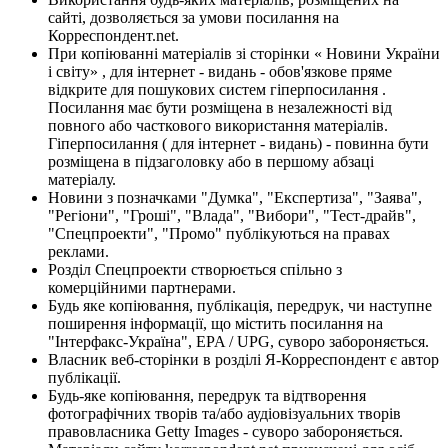
сайті, дозволяється за умови посилання на
Корреспондент.net.
При копіюванні матеріалів зі сторінки « Новини України
і світу» , для інтернет - видань - обов'язкове пряме
відкрите для пошукових систем гіперпосилання .
Посилання має бути розміщена в незалежності від
повного або часткового використання матеріалів.
Гіперпосилання ( для інтернет - видань) - повинна бути
розміщена в підзаголовку або в першому абзаці
матеріалу.
Новини з позначками "Думка", "Експертиза", "Заява",
"Регіони", "Гроші", "Влада", "Вибори", "Тест-драйв",
"Спецпроекти", "Промо" публікуються на правах
реклами.
Розділ Спецпроекти створюється спільно з
комерційними партнерами.
Будь яке копіювання, публікація, передрук, чи наступне
поширення інформації, що містить посилання на
"Інтерфакс-Україна", EPA / UPG, суворо забороняється.
Власник веб-сторінки в розділі Я-Корреспондент є автор
публікації.
Будь-яке копіювання, передрук та відтворення
фотографічних творів та/або аудіовізуальних творів
правовласника Getty Images - суворо забороняється.