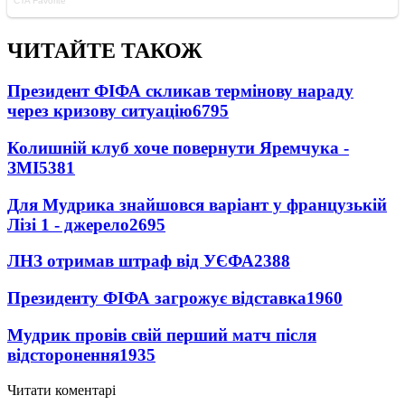
ЧИТАЙТЕ ТАКОЖ
Президент ФІФА скликав термінову нараду
через кризову ситуацію
6795
Колишній клуб хоче повернути Яремчука -
ЗМІ
5381
Для Мудрика знайшовся варіант у французькій
Лізі 1 - джерело
2695
ЛНЗ отримав штраф від УЄФА
2388
Президенту ФІФА загрожує відставка
1960
Мудрик провів свій перший матч після
відсторонення
1935
Читати коментарі