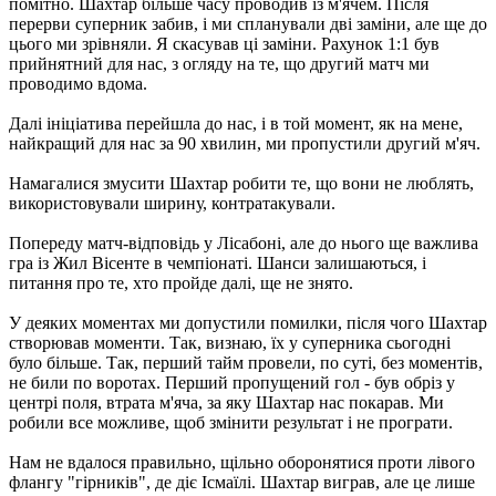
помітно. Шахтар більше часу проводив із м'ячем. Після
перерви суперник забив, і ми спланували дві заміни, але ще до
цього ми зрівняли. Я скасував ці заміни. Рахунок 1:1 був
прийнятний для нас, з огляду на те, що другий матч ми
проводимо вдома.
Далі ініціатива перейшла до нас, і в той момент, як на мене,
найкращий для нас за 90 хвилин, ми пропустили другий м'яч.
Намагалися змусити Шахтар робити те, що вони не люблять,
використовували ширину, контратакували.
Попереду матч-відповідь у Лісабоні, але до нього ще важлива
гра із Жил Вісенте в чемпіонаті. Шанси залишаються, і
питання про те, хто пройде далі, ще не знято.
У деяких моментах ми допустили помилки, після чого Шахтар
створював моменти. Так, визнаю, їх у суперника сьогодні
було більше. Так, перший тайм провели, по суті, без моментів,
не били по воротах. Перший пропущений гол - був обріз у
центрі поля, втрата м'яча, за яку Шахтар нас покарав. Ми
робили все можливе, щоб змінити результат і не програти.
Нам не вдалося правильно, щільно оборонятися проти лівого
флангу "гірників", де діє Ісмаїлі. Шахтар виграв, але це лише