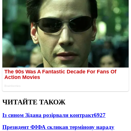
ЧИТАЙТЕ ТАКОЖ
Із сином Зідана розірвали контракт
6927
Президент ФІФА скликав термінову нараду