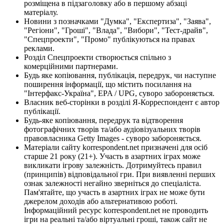
розміщена в підзаголовку або в першому абзаці
матеріалу.
Новини з позначками "Думка", "Експертиза", "Заява",
"Регіони", "Гроші", "Влада", "Вибори", "Тест-драйв",
"Спецпроекти", "Промо" публікуються на правах
реклами.
Розділ Спецпроекти створюється спільно з
комерційними партнерами.
Будь яке копіювання, публікація, передрук, чи наступне
поширення інформації, що містить посилання на
"Інтерфакс-Україна", EPA / UPG, суворо забороняється.
Власник веб-сторінки в розділі Я-Корреспондент є автор
публікації.
Будь-яке копіювання, передрук та відтворення
фотографічних творів та/або аудіовізуальних творів
правовласника Getty Images - суворо забороняється.
Матеріали сайту korrespondent.net призначені для осіб
старше 21 року (21+). Участь в азартних іграх може
викликати ігрову залежність. Дотримуйтесь правил
(принципів) відповідальної гри. При виявленні перших
ознак залежності негайно зверніться до спеціаліста.
Пам'ятайте, що участь в азартних іграх не може бути
джерелом доходів або альтернативою роботі.
Інформаційний ресурс korrespondent.net не проводить
ігри на реальні та/або віртуальні гроші, також сайт не