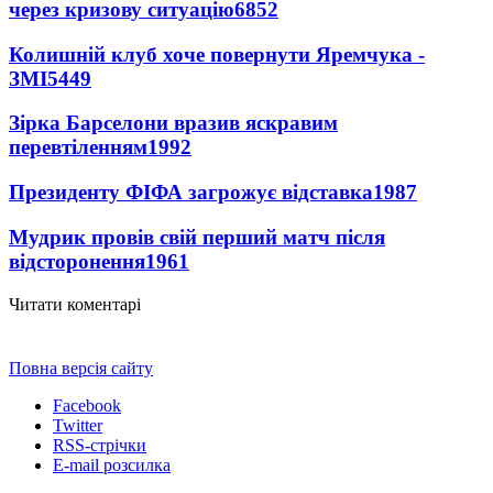
через кризову ситуацію
6852
Колишній клуб хоче повернути Яремчука -
ЗМІ
5449
Зірка Барселони вразив яскравим
перевтіленням
1992
Президенту ФІФА загрожує відставка
1987
Мудрик провів свій перший матч після
відсторонення
1961
Читати коментарі
Повна версія сайту
Facebook
Twitter
RSS-стрічки
E-mail розсилка