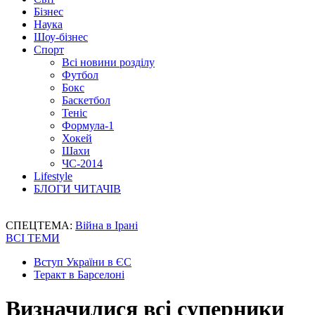
Бізнес
Наука
Шоу-бізнес
Спорт
Всі новини розділу
Футбол
Бокс
Баскетбол
Теніс
Формула-1
Хокей
Шахи
ЧС-2014
Lifestyle
БЛОГИ ЧИТАЧІВ
СПЕЦТЕМА:
Війна в Ірані
ВСІ ТЕМИ
Вступ України в ЄС
Теракт в Барселоні
Визначилися всі суперники