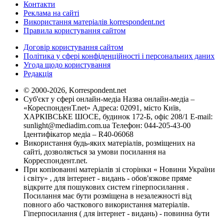
Контакти
Реклама на сайті
Використання матеріалів korrespondent.net
Правила користування сайтом
Договір користування сайтом
Політика у сфері конфіденційності і персональних даних
Угода щодо користування
Редакція
© 2000-2026, Korrespondent.net
Суб'єкт у сфері онлайн-медіа Назва онлайн-медіа –
«КореспонденТ.net» Адреса: 02091, місто Київ,
ХАРКІВСЬКЕ ШОСЕ, будинок 172-Б, офіс 208/1 E-mail:
sunlight@mediadim.com.ua
Телефон: 044-205-43-00
Ідентифікатор медіа – R40-06068
Використання будь-яких матеріалів, розміщених на
сайті, дозволяється за умови посилання на
Корреспондент.net.
При копіюванні матеріалів зі сторінки « Новини України
і світу» , для інтернет - видань - обов'язкове пряме
відкрите для пошукових систем гіперпосилання .
Посилання має бути розміщена в незалежності від
повного або часткового використання матеріалів.
Гіперпосилання ( для інтернет - видань) - повинна бути