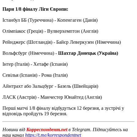
Пари 1/8 фіналу Ліги Європи:
Істанбул ББ (Туреччина) - Копенгаген (Данія)
Олімпіакос (Греція) - Вулверхемптон (Англія)
Рейнджерс (Шотландія) - Байєр Леверкузен (Німеччина)
Вольфсбург (Німеччина) -
Шахтар Донецьк (Україна)
Інтер (Італія) - Хетафе (Іспанія)
Севілья (Іспанія) - Рома (Італія)
Айнтрахт або Зальцбург - Базель (Швейцарія)
ЛАСК (Австрія) - Манчестер Юнайтед (Англія)
Перші матчі 1/8 фіналу відбудуться 12 березня, а зустрічі у
відповідь пройдуть 19 березня.
Новини від
Корреспондент.net
в Telegram. Підписуйтесь на
наш канал
https://t.me/korrespondentnet