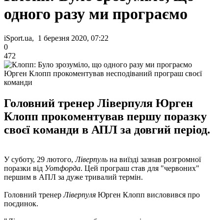
одного разу ми програємо
iSport.ua, 1 березня 2020, 07:22
0
472
Юрген Клопп прокоментував несподіваний програш своєї
команди
Головний тренер Ліверпуля Юрген
Клопп прокоментував першу поразку
своєї команди в АПЛ за довгий період.
У суботу, 29 лютого,
Ліверпуль
на виїзді зазнав розгромної
поразки від
Уотфорда
. Цей програш став для "червоних"
першим в АПЛ за дуже тривалий термін.
Головний тренер
Ліверпуля
Юрген Клопп висловився про
поєдинок.