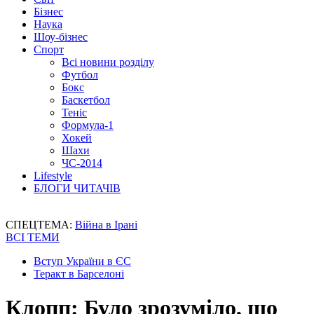
Бізнес
Наука
Шоу-бізнес
Спорт
Всі новини розділу
Футбол
Бокс
Баскетбол
Теніс
Формула-1
Хокей
Шахи
ЧС-2014
Lifestyle
БЛОГИ ЧИТАЧІВ
СПЕЦТЕМА:
Війна в Ірані
ВСІ ТЕМИ
Вступ України в ЄС
Теракт в Барселоні
Клопп: Було зрозуміло, що