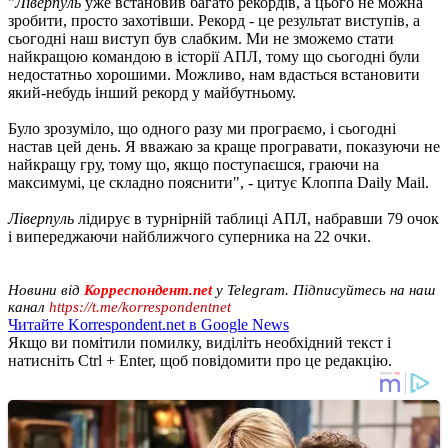
"
Ліверпуль
уже встановив багато рекордів, а цього не можна
зробити, просто захотівши. Рекорд - це результат виступів, а
сьогодні наш виступ був слабким. Ми не зможемо стати
найкращою командою в історії АПЛ, тому що сьогодні були
недостатньо хорошими. Можливо, нам вдасться встановити
який-небудь інший рекорд у майбутньому.
Було зрозуміло, що одного разу ми програємо, і сьогодні
настав цей день. Я вважаю за краще програвати, показуючи не
найкращу гру, тому що, якщо поступаєшся, граючи на
максимумі, це складно пояснити", - цитує Клоппа Daily Mail.
Ліверпуль
лідирує в турнірній таблиці АПЛ, набравши 79 очок
і випереджаючи найближчого суперника на 22 очки.
Новини від
Корреспондент.net
у Telegram. Підписуйтесь на наш
канал
https://t.me/korrespondentnet
Читайте Korrespondent.net в Google News
Якщо ви помітили помилку, виділіть необхідний текст і
натисніть Ctrl + Enter, щоб повідомити про це редакцію.