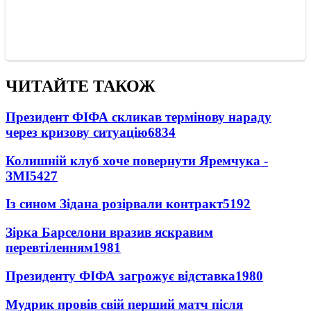
ЧИТАЙТЕ ТАКОЖ
Президент ФІФА скликав термінову нараду
через кризову ситуацію
6834
Колишній клуб хоче повернути Яремчука -
ЗМІ
5427
Із сином Зідана розірвали контракт
5192
Зірка Барселони вразив яскравим
перевтіленням
1981
Президенту ФІФА загрожує відставка
1980
Мудрик провів свій перший матч після