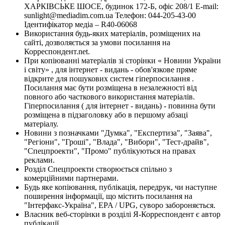
ХАРКІВСЬКЕ ШОСЕ, будинок 172-Б, офіс 208/1 E-mail:
sunlight@mediadim.com.ua
Телефон: 044-205-43-00
Ідентифікатор медіа – R40-06068
Використання будь-яких матеріалів, розміщених на
сайті, дозволяється за умови посилання на
Корреспондент.net.
При копіюванні матеріалів зі сторінки « Новини України
і світу» , для інтернет - видань - обов'язкове пряме
відкрите для пошукових систем гіперпосилання .
Посилання має бути розміщена в незалежності від
повного або часткового використання матеріалів.
Гіперпосилання ( для інтернет - видань) - повинна бути
розміщена в підзаголовку або в першому абзаці
матеріалу.
Новини з позначками "Думка", "Експертиза", "Заява",
"Регіони", "Гроші", "Влада", "Вибори", "Тест-драйв",
"Спецпроекти", "Промо" публікуються на правах
реклами.
Розділ Спецпроекти створюється спільно з
комерційними партнерами.
Будь яке копіювання, публікація, передрук, чи наступне
поширення інформації, що містить посилання на
"Інтерфакс-Україна", EPA / UPG, суворо забороняється.
Власник веб-сторінки в розділі Я-Корреспондент є автор
публікації.