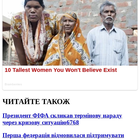
ЧИТАЙТЕ ТАКОЖ
Президент ФІФА скликав термінову нараду
через кризову ситуацію
6768
Перша федерація відмовилася підтримувати