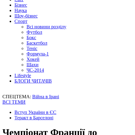
Бізнес
Наука
Шоу-бізнес
Спорт
Всі новини розділу
Футбол
Бокс
Баскетбол
Теніс
Формула-1
Хокей
Шахи
ЧС-2014
Lifestyle
БЛОГИ ЧИТАЧІВ
СПЕЦТЕМА:
Війна в Ірані
ВСІ ТЕМИ
Вступ України в ЄС
Теракт в Барселоні
Чемпіонат Франції до