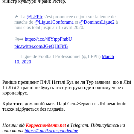
міністр культури Франк Рістер.
🚨 La
@LFPfr
s’est prononcée ce jour sur la tenue des
matchs de
@Ligue1Conforama
et
@DominosLigue2
à
huis clos total jusqu'au 15 avril 2020.
📰➡️
https://t.co/48YtppFmbU
pic.twitter.com/JGeQHtFifB
— Ligue de Football Professionnel (@LFPfr)
March
10, 2020
Раніше президент ПФЛ Наталі Буа де ля Тур заявила, що в Лізі
1 і Лізі 2 гравці не будуть тиснути руки один одному через
коронавірус.
Крім того, домашній матч Парі Сен-Жермен в Лізі чемпіонів
також відбудеться без глядачів.
Новини від
Корреспондент.net
в Telegram. Підписуйтесь на
наш канал
https://t.me/korrespondentne