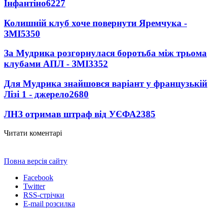
Інфантіно
6227
Колишній клуб хоче повернути Яремчука -
ЗМІ
5350
За Мудрика розгорнулася боротьба між трьома
клубами АПЛ - ЗМІ
3352
Для Мудрика знайшовся варіант у французькій
Лізі 1 - джерело
2680
ЛНЗ отримав штраф від УЄФА
2385
Читати коментарі
Повна версія сайту
Facebook
Twitter
RSS-стрічки
E-mail розсилка