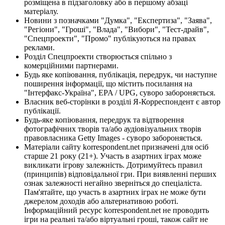
розміщена в підзаголовку або в першому абзаці
матеріалу.
Новини з позначками "Думка", "Експертиза", "Заява",
"Регіони", "Гроші", "Влада", "Вибори", "Тест-драйв",
"Спецпроекти", "Промо" публікуються на правах
реклами.
Розділ Спецпроекти створюється спільно з
комерційними партнерами.
Будь яке копіювання, публікація, передрук, чи наступне
поширення інформації, що містить посилання на
"Інтерфакс-Україна", EPA / UPG, суворо забороняється.
Власник веб-сторінки в розділі Я-Корреспондент є автор
публікації.
Будь-яке копіювання, передрук та відтворення
фотографічних творів та/або аудіовізуальних творів
правовласника Getty Images - суворо забороняється.
Матеріали сайту korrespondent.net призначені для осіб
старше 21 року (21+). Участь в азартних іграх може
викликати ігрову залежність. Дотримуйтесь правил
(принципів) відповідальної гри. При виявленні перших
ознак залежності негайно зверніться до спеціаліста.
Пам'ятайте, що участь в азартних іграх не може бути
джерелом доходів або альтернативою роботі.
Інформаційний ресурс korrespondent.net не проводить
ігри на реальні та/або віртуальні гроші, також сайт не