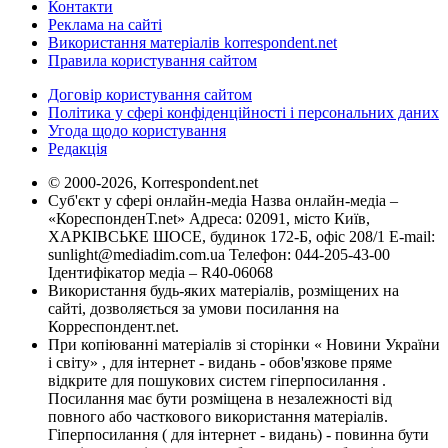
Контакти
Реклама на сайті
Використання матеріалів korrespondent.net
Правила користування сайтом
Договір користування сайтом
Політика у сфері конфіденційності і персональних даних
Угода щодо користування
Редакція
© 2000-2026, Korrespondent.net
Суб'єкт у сфері онлайн-медіа Назва онлайн-медіа –
«КореспонденТ.net» Адреса: 02091, місто Київ,
ХАРКІВСЬКЕ ШОСЕ, будинок 172-Б, офіс 208/1 E-mail:
sunlight@mediadim.com.ua
Телефон: 044-205-43-00
Ідентифікатор медіа – R40-06068
Використання будь-яких матеріалів, розміщених на
сайті, дозволяється за умови посилання на
Корреспондент.net.
При копіюванні матеріалів зі сторінки « Новини України
і світу» , для інтернет - видань - обов'язкове пряме
відкрите для пошукових систем гіперпосилання .
Посилання має бути розміщена в незалежності від
повного або часткового використання матеріалів.
Гіперпосилання ( для інтернет - видань) - повинна бути