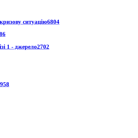
кризову ситуацію
6804
86
і 1 - джерело
2702
958