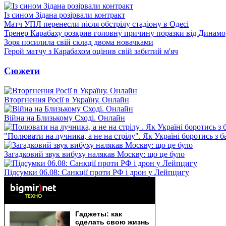
Із сином Зідана розірвали контракт
Матч УПЛ перенесли після обстрілу стадіону в Одесі
Тренер Карабаху розкрив головну причину поразки від Динамо
Зоря посилила свій склад двома новачками
Герой матчу з Карабахом оцінив свій забитий м'яч
Сюжети
Вторгнення Росії в Україну. Онлайн
Війна на Близькому Сході. Онлайн
"Полювати на лучника, а не на стрілу". Як Україні боротись з 
Загадковий звук вибуху налякав Москву: що це було
Підсумки 06.08: Санкції проти РФ і дрон у Лейпцигу