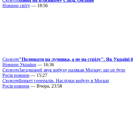
Сюжет
Війна на Близькому Сході. Онлайн
Новини світу
— 18:56
Сюжет
"Полювати на лучника, а не на стрілу". Як Україні 
Новини України
— 16:36
Сюжет
Загадковий звук вибуху налякав Москву: що це було
Росія новини
— 15:27
Сюжет
Бенкет генералів. Наслідки вибуху в Москві
Росія новини
— Вчора, 23:58