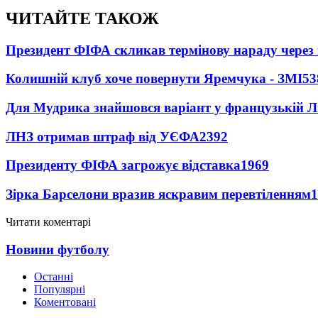
ЧИТАЙТЕ ТАКОЖ
Президент ФІФА скликав термінову нараду через 
Колишній клуб хоче повернути Яремчука - ЗМІ
53
Для Мудрика знайшовся варіант у французькій Ліз
ЛНЗ отримав штраф від УЄФА
2392
Президенту ФІФА загрожує відставка
1969
Зірка Барселони вразив яскравим перевтіленням
1
Читати коментарі
Новини футболу
Останні
Популярні
Коментовані