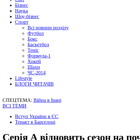
Бізнес
Наука
Шоу-бізнес
Спорт
Всі новини розділу
Футбол
Бокс
Баскетбол
Теніс
Формула-1
Хокей
Шахи
ЧС-2014
Lifestyle
БЛОГИ ЧИТАЧІВ
СПЕЦТЕМА:
Війна в Ірані
ВСІ ТЕМИ
Вступ України в ЄС
Теракт в Барселоні
Серія А відновить сезон на по