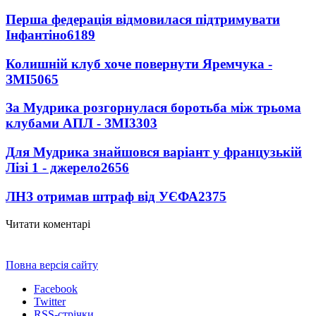
Перша федерація відмовилася підтримувати
Інфантіно
6189
Колишній клуб хоче повернути Яремчука -
ЗМІ
5065
За Мудрика розгорнулася боротьба між трьома
клубами АПЛ - ЗМІ
3303
Для Мудрика знайшовся варіант у французькій
Лізі 1 - джерело
2656
ЛНЗ отримав штраф від УЄФА
2375
Читати коментарі
Повна версія сайту
Facebook
Twitter
RSS-стрічки