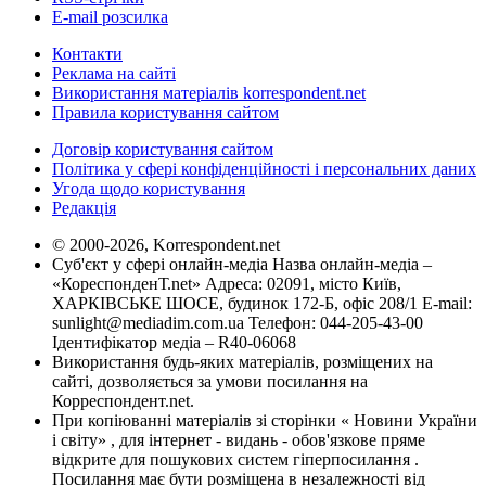
E-mail розсилка
Контакти
Реклама на сайті
Використання матеріалів korrespondent.net
Правила користування сайтом
Договір користування сайтом
Політика у сфері конфіденційності і персональних даних
Угода щодо користування
Редакція
© 2000-2026, Korrespondent.net
Суб'єкт у сфері онлайн-медіа Назва онлайн-медіа –
«КореспонденТ.net» Адреса: 02091, місто Київ,
ХАРКІВСЬКЕ ШОСЕ, будинок 172-Б, офіс 208/1 E-mail:
sunlight@mediadim.com.ua
Телефон: 044-205-43-00
Ідентифікатор медіа – R40-06068
Використання будь-яких матеріалів, розміщених на
сайті, дозволяється за умови посилання на
Корреспондент.net.
При копіюванні матеріалів зі сторінки « Новини України
і світу» , для інтернет - видань - обов'язкове пряме
відкрите для пошукових систем гіперпосилання .
Посилання має бути розміщена в незалежності від