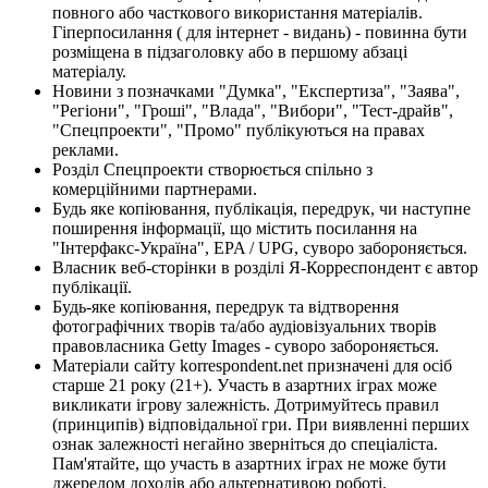
повного або часткового використання матеріалів.
Гіперпосилання ( для інтернет - видань) - повинна бути
розміщена в підзаголовку або в першому абзаці
матеріалу.
Новини з позначками "Думка", "Експертиза", "Заява",
"Регіони", "Гроші", "Влада", "Вибори", "Тест-драйв",
"Спецпроекти", "Промо" публікуються на правах
реклами.
Розділ Спецпроекти створюється спільно з
комерційними партнерами.
Будь яке копіювання, публікація, передрук, чи наступне
поширення інформації, що містить посилання на
"Інтерфакс-Україна", EPA / UPG, суворо забороняється.
Власник веб-сторінки в розділі Я-Корреспондент є автор
публікації.
Будь-яке копіювання, передрук та відтворення
фотографічних творів та/або аудіовізуальних творів
правовласника Getty Images - суворо забороняється.
Матеріали сайту korrespondent.net призначені для осіб
старше 21 року (21+). Участь в азартних іграх може
викликати ігрову залежність. Дотримуйтесь правил
(принципів) відповідальної гри. При виявленні перших
ознак залежності негайно зверніться до спеціаліста.
Пам'ятайте, що участь в азартних іграх не може бути
джерелом доходів або альтернативою роботі.