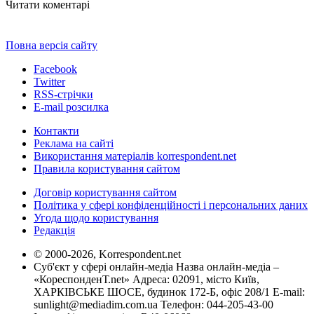
Читати коментарі
Повна версія сайту
Facebook
Twitter
RSS-стрічки
E-mail розсилка
Контакти
Реклама на сайті
Використання матеріалів korrespondent.net
Правила користування сайтом
Договір користування сайтом
Політика у сфері конфіденційності і персональних даних
Угода щодо користування
Редакція
© 2000-2026, Korrespondent.net
Суб'єкт у сфері онлайн-медіа Назва онлайн-медіа –
«КореспонденТ.net» Адреса: 02091, місто Київ,
ХАРКІВСЬКЕ ШОСЕ, будинок 172-Б, офіс 208/1 E-mail:
sunlight@mediadim.com.ua
Телефон: 044-205-43-00