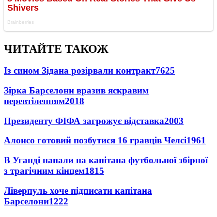
ЧИТАЙТЕ ТАКОЖ
Із сином Зідана розірвали контракт
7625
Зірка Барселони вразив яскравим
перевтіленням
2018
Президенту ФІФА загрожує відставка
2003
Алонсо готовий позбутися 16 гравців Челсі
1961
В Уганді напали на капітана футбольної збірної
з трагічним кінцем
1815
Ліверпуль хоче підписати капітана
Барселони
1222