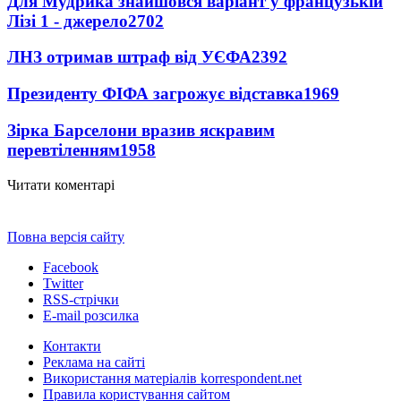
Для Мудрика знайшовся варіант у французькій
Лізі 1 - джерело
2702
ЛНЗ отримав штраф від УЄФА
2392
Президенту ФІФА загрожує відставка
1969
Зірка Барселони вразив яскравим
перевтіленням
1958
Читати коментарі
Повна версія сайту
Facebook
Twitter
RSS-стрічки
E-mail розсилка
Контакти
Реклама на сайті
Використання матеріалів korrespondent.net
Правила користування сайтом