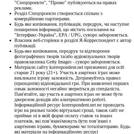
"Спецпроекти", "Промо" публікуються на правах
реклами.
Розділ Спецпроекти створюється спільно з
комерційними партнерами.
Будь яке копіювання, публікація, передрук, чи наступне
поширення інформації, що містить посилання на
"Інтерфакс-Україна", EPA / UPG, суворо забороняється.
Власник веб-сторінки в розділі Я-Корреспондент є автор
публікації.
Будь-яке копіювання, передрук та відтворення
фотографічних творів та/або аудіовізуальних творів
правовласника Getty Images - суворо забороняється.
Матеріали сайту korrespondent.net призначені для осіб
старше 21 року (21+). Участь в азартних іграх може
викликати ігрову залежність. Дотримуйтесь правил
(принципів) відповідальної гри. При виявленні перших
ознак залежності негайно зверніться до спеціаліста.
Пам'ятайте, що участь в азартних іграх не може бути
джерелом доходів або альтернативою роботі.
Інформаційний ресурс korrespondent.net не проводить
ігри на реальні та/або віртуальні гроші, також сайт не
приймає ні в якій формі оплату ставок та інших
платежів, які пов’язані/можуть бути пов’язані з
азартними іграми, букмекерами чи тоталізаторами. Будь-
які матеріали на інформаційному ресурсі