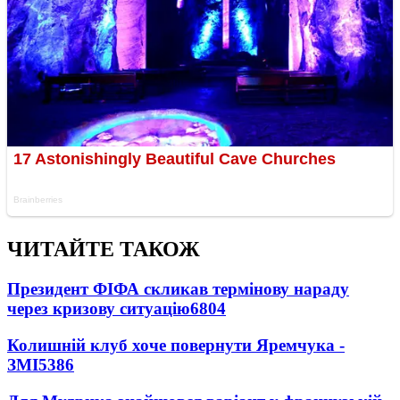
ЧИТАЙТЕ ТАКОЖ
Президент ФІФА скликав термінову нараду
через кризову ситуацію
6804
Колишній клуб хоче повернути Яремчука -
ЗМІ
5386