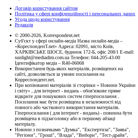
Договір користування сайтом
Політика у сфері конфіденційності і персональних даних
Угода щодо користування
Редакція
© 2000-2026, Korrespondent.net
Суб'єкт у сфері онлайн-медіа Назва онлайн-медіа –
«КореспонденТ.net» Адреса: 02091, місто Київ,
ХАРКІВСЬКЕ ШОСЕ, будинок 172-Б, офіс 208/1 E-mail:
sunlight@mediadim.com.ua
Телефон: 044-205-43-00
Ідентифікатор медіа – R40-06068
Використання будь-яких матеріалів, розміщених на
сайті, дозволяється за умови посилання на
Корреспондент.net.
При копіюванні матеріалів зі сторінки « Новини України
і світу» , для інтернет - видань - обов'язкове пряме
відкрите для пошукових систем гіперпосилання .
Посилання має бути розміщена в незалежності від
повного або часткового використання матеріалів.
Гіперпосилання ( для інтернет - видань) - повинна бути
розміщена в підзаголовку або в першому абзаці
матеріалу.
Новини з позначками "Думка", "Експертиза", "Заява",
"Регіони", "Гроші", "Влада", "Вибори", "Тест-драйв",