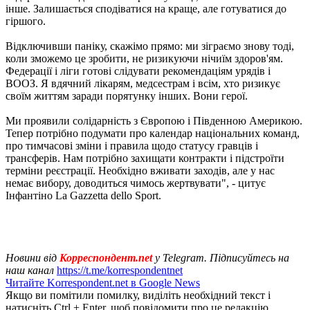
інше. Залишається сподіватися на краще, але готуватися до
гіршого.
Відключивши паніку, скажімо прямо: ми зіграємо знову тоді,
коли зможемо це зробити, не ризикуючи нічиїм здоров'ям.
Федерації і ліги готові слідувати рекомендаціям урядів і
ВООЗ. Я вдячний лікарям, медсестрам і всім, хто ризикує
своїм життям заради порятунку інших. Вони герої.
Ми проявили солідарність з Європою і Південною Америкою.
Тепер потрібно подумати про календар національних команд,
про тимчасові зміни і правила щодо статусу гравців і
трансферів. Нам потрібно захищати контракти і підстроїти
терміни реєстрації. Необхідно вживати заходів, але у нас
немає вибору, доводиться чимось жертвувати", - цитує
Інфантіно La Gazzetta dello Sport.
Новини від
Корреспондент.net
у Telegram. Підписуйтесь на
наш канал
https://t.me/korrespondentnet
Читайте Korrespondent.net в Google News
Якщо ви помітили помилку, виділіть необхідний текст і
натисніть Ctrl + Enter, щоб повідомити про це редакцію.