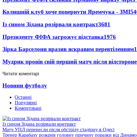
Колишній клуб хоче повернути Яремчука - ЗМІ
54
Із сином Зідана розірвали контракт
3681
Президенту ФІФА загрожує відставка
1976
Зірка Барселони вразив яскравим перевтіленням
1
Мудрик провів свій перший матч після відсторон
Читати коментарі
Новини футболу
Останні
Популярні
Коментовані
Із сином Зідана розірвали контракт
Матч УПЛ перенесли після обстрілу стадіону в Одесі
Тренер Карабаху розкрив головну причину поразки від Динамо