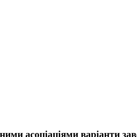
ними асоціаціями варіанти за