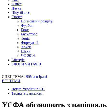
Бізнес
Наука
Шоу-бізнес
Спорт
Всі новини розділу
Футбол
Бокс
Баскетбол
Теніс
Формула-1
Хокей
Шахи
ЧС-2014
Lifestyle
БЛОГИ ЧИТАЧІВ
СПЕЦТЕМА:
Війна в Ірані
ВСІ ТЕМИ
Вступ України в ЄС
Теракт в Барселоні
УЄФА обговорить з національ