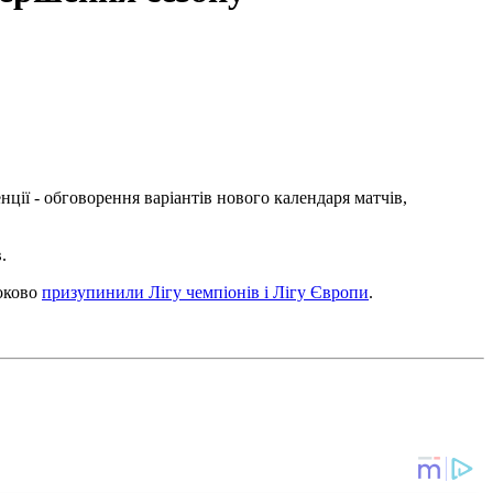
ції - обговорення варіантів нового календаря матчів,
.
роково
призупинили Лігу чемпіонів і Лігу Європи
.