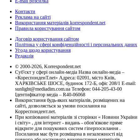
E-mail розсилка
Контакти
Реклама на сайті
Використання матеріалів korrespondent.net
Правила користування сайтом
Договір користування сайтом
Політика у сфері конфіденційності і персональних даних
Угода щодо користування
Редакція
© 2000-2026, Korrespondent.net
Суб'єкт у сфері онлайн-медіа Назва онлайн-медіа –
«КореспонденТ.net» Адреса: 02091, місто Київ,
ХАРКІВСЬКЕ ШОСЕ, будинок 172-Б, офіс 208/1 E-mail:
sunlight@mediadim.com.ua
Телефон: 044-205-43-00
Ідентифікатор медіа – R40-06068
Використання будь-яких матеріалів, розміщених на
сайті, дозволяється за умови посилання на
Корреспондент.net.
При копіюванні матеріалів зі сторінки « Новини України
і світу» , для інтернет - видань - обов'язкове пряме
відкрите для пошукових систем гіперпосилання .
Посилання має бути розміщена в незалежності від
повного або часткового використання матеріалів.