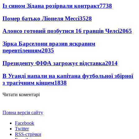
Із сином Зідана розірвали контракт
7738
Помер батько Ліонеля Мессі
3528
Алонсо готовий позбутися 16 гравців Челсі
2065
Зірка Барселони вразив яскравим
перевтіленням
2035
Президенту ФІФА загрожує відставка
2014
В Уганді напали на капітана футбольної збірної
з трагічним кінцем
1838
Читати коментарі
Повна версія сайту
Facebook
Twitter
RSS-стрічки