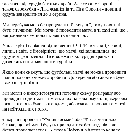
залежить від урядів багатьох країн. Але сезон у Європі, а
також єврокубки - Ліга чемпіонів та Ліга Європи - повинні
будуть завершитися до 3 серпня.
Ми перебуваємо в безпрецедентній ситуації, тому повинні
бути гнучкими. Ми могли б проводити матчі в ті самі дні, що і
національні чемпіонати, навіть в один час.
У нас є різні варіанти відновлення ЛЧ і ЛЄ в травні, червні,
липні, навіть є ймовірність, що матчі, які залишилися, не
будуть зіграні взагалі. Все залежить від урядів країн, чи
дозволять вони завершити турніри.
Якщо вони скажуть, що футбольні матчі не можна проводити
- ми нічого не зможемо зробити. До вересня або жовтня буде
вже занадто пізно.
Ми могли б використовувати поточну схему розіграшу або
проводити один матч замість двох на кожному етапі, жеребом
визначати, хто буде грати вдома, або взагалі проводити матчі
на нейтральних полях.
Є варіант провести "Фінал восьми" або "Фінал чотирьох".
Схоже, що всі матчі будуть проводитися без глядачів, але
будуть транслюватися", - сказав Чеферін в інтерв'ю каналу