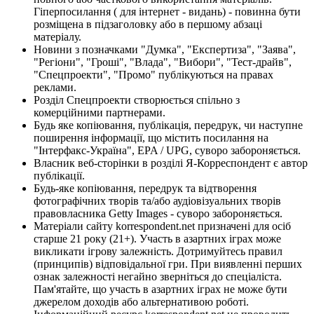
Гіперпосилання ( для інтернет - видань) - повинна бути
розміщена в підзаголовку або в першому абзаці
матеріалу.
Новини з позначками "Думка", "Експертиза", "Заява",
"Регіони", "Гроші", "Влада", "Вибори", "Тест-драйв",
"Спецпроекти", "Промо" публікуються на правах
реклами.
Розділ Спецпроекти створюється спільно з
комерційними партнерами.
Будь яке копіювання, публікація, передрук, чи наступне
поширення інформації, що містить посилання на
"Інтерфакс-Україна", EPA / UPG, суворо забороняється.
Власник веб-сторінки в розділі Я-Корреспондент є автор
публікації.
Будь-яке копіювання, передрук та відтворення
фотографічних творів та/або аудіовізуальних творів
правовласника Getty Images - суворо забороняється.
Матеріали сайту korrespondent.net призначені для осіб
старше 21 року (21+). Участь в азартних іграх може
викликати ігрову залежність. Дотримуйтесь правил
(принципів) відповідальної гри. При виявленні перших
ознак залежності негайно зверніться до спеціаліста.
Пам'ятайте, що участь в азартних іграх не може бути
джерелом доходів або альтернативою роботі.