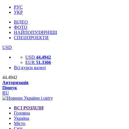
РУС
УКР
ВІДЕО
ФОТО
НАЙПОПУЛЯРНІШІ
СПЕЦПРОЕКТИ
USD
USD
44.4942
EUR
51.3366
Всі курси валют
44.4942
Авторизація
Пошук
RU
ВСІ РОЗДІЛИ
Головна
Україна
Місто
Світ