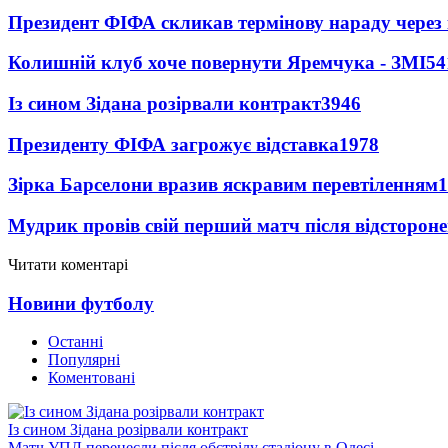
Президент ФІФА скликав термінову нараду через 
Колишній клуб хоче повернути Яремчука - ЗМІ
54
Із сином Зідана розірвали контракт
3946
Президенту ФІФА загрожує відставка
1978
Зірка Барселони вразив яскравим перевтіленням
1
Мудрик провів свій перший матч після відсторон
Читати коментарі
Новини футболу
Останні
Популярні
Коментовані
Із сином Зідана розірвали контракт
Матч УПЛ перенесли після обстрілу стадіону в Одесі