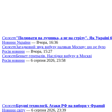
Сюжет
"Полювати на лучника, а не на стрілу". Як Україні 
Новини України
— Вчора, 16:36
Сюжет
Загадковий звук вибуху налякав Москву: що це було
Росія новини
— Вчора, 15:27
Сюжет
Бенкет генералів. Наслідки вибуху в Москві
Росія новини
— 6 серпня 2026, 23:58
Сюжет
Брудні технології. Атаки РФ на вибори у Франції
Новини світу
— 6 серпня 2026, 23:39