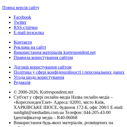
Повна версія сайту
Facebook
Twitter
RSS-стрічки
E-mail розсилка
Контакти
Реклама на сайті
Використання матеріалів korrespondent.net
Правила користування сайтом
Договір користування сайтом
Політика у сфері конфіденційності і персональних даних
Угода щодо користування
Редакція
© 2000-2026, Korrespondent.net
Суб'єкт у сфері онлайн-медіа Назва онлайн-медіа –
«КореспонденТ.net» Адреса: 02091, місто Київ,
ХАРКІВСЬКЕ ШОСЕ, будинок 172-Б, офіс 208/1 E-mail:
sunlight@mediadim.com.ua
Телефон: 044-205-43-00
Ідентифікатор медіа – R40-06068
Використання будь-яких матеріалів, розміщених на