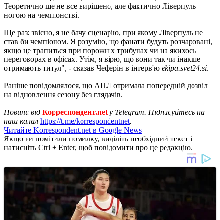
Теоретично ще не все вирішено, але фактично Ліверпуль
ногою на чемпіонстві.
Ще раз: звісно, я не бачу сценарію, при якому Ліверпуль не
став би чемпіоном. Я розумію, що фанати будуть розчаровані,
якщо це трапиться при порожніх трибунах чи на якихось
переговорах в офісах. Утім, я вірю, що вони так чи інакше
отримають титул", - сказав Чеферін в інтерв'ю
ekipa.svet24.si
.
Раніше повідомлялося, що АПЛ отримала попередній дозвіл
на відновлення сезону без глядачів.
Новини від
Корреспондент.net
у Telegram. Підписуйтесь на
наш канал
https://t.me/korrespondentnet
.
Читайте Korrespondent.net в Google News
Якщо ви помітили помилку, виділіть необхідний текст і
натисніть Ctrl + Enter, щоб повідомити про це редакцію.