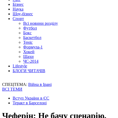
Бізнес
Наука
Шоу-бізнес
Спорт
Всі новини розділу
Футбол
Бокс
Баскетбол
Теніс
Формула-1
Хокей
Шахи
ЧС-2014
Lifestyle
БЛОГИ ЧИТАЧІВ
СПЕЦТЕМА:
Війна в Ірані
ВСІ ТЕМИ
Вступ України в ЄС
Теракт в Барселоні
Чеферін: Не бачу сценарію,