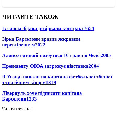
ЧИТАЙТЕ ТАКОЖ
Із сином Зідана розірвали контракт
7654
Зірка Барселони вразив яскравим
перевтіленням
2022
Алонсо готовий позбутися 16 гравців Челсі
2005
Президенту ФІФА загрожує відставка
2004
В Уганді напали на капітана футбольної збірної
з трагічним кінцем
1819
Ліверпуль хоче підписати капітана
Барселони
1233
Читати коментарі