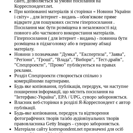
сайті, дозволяється за умови посилання на
Корреспондент.net.
При копіюванні матеріалів зі сторінки « Новини України
і світу» , для інтернет - видань - обов'язкове пряме
відкрите для пошукових систем гіперпосилання .
Посилання має бути розміщена в незалежності від
повного або часткового використання матеріалів.
Гіперпосилання ( для інтернет - видань) - повинна бути
розміщена в підзаголовку або в першому абзаці
матеріалу.
Новини з позначками "Думка", "Експертиза", "Заява",
"Регіони", "Гроші", "Влада", "Вибори", "Тест-драйв",
"Спецпроекти", "Промо" публікуються на правах
реклами.
Розділ Спецпроекти створюється спільно з
комерційними партнерами.
Будь яке копіювання, публікація, передрук, чи наступне
поширення інформації, що містить посилання на
"Інтерфакс-Україна", EPA / UPG, суворо забороняється.
Власник веб-сторінки в розділі Я-Корреспондент є автор
публікації.
Будь-яке копіювання, передрук та відтворення
фотографічних творів та/або аудіовізуальних творів
правовласника Getty Images - суворо забороняється.
Матеріали сайту korrespondent.net призначені для осіб