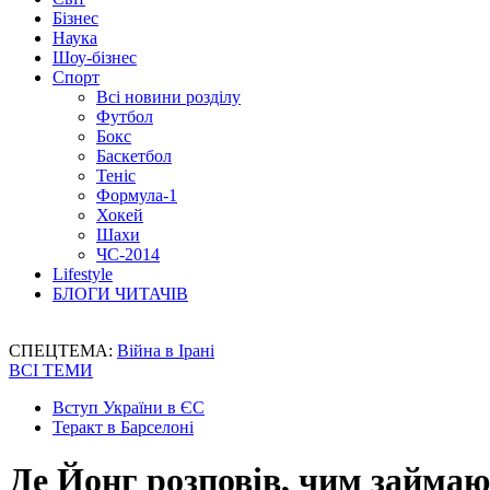
Бізнес
Наука
Шоу-бізнес
Спорт
Всі новини розділу
Футбол
Бокс
Баскетбол
Теніс
Формула-1
Хокей
Шахи
ЧС-2014
Lifestyle
БЛОГИ ЧИТАЧІВ
СПЕЦТЕМА:
Війна в Ірані
ВСІ ТЕМИ
Вступ України в ЄС
Теракт в Барселоні
Де Йонг розповів, чим займаю