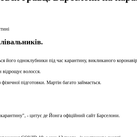
олівальників.
я його одноклубники під час карантину, викликаного коронавіру
н відрощує волосся.
 фізичної підготовки. Мартін багато займається.
о карантину", - цитує де Йонга офіційний сайт Барселони.