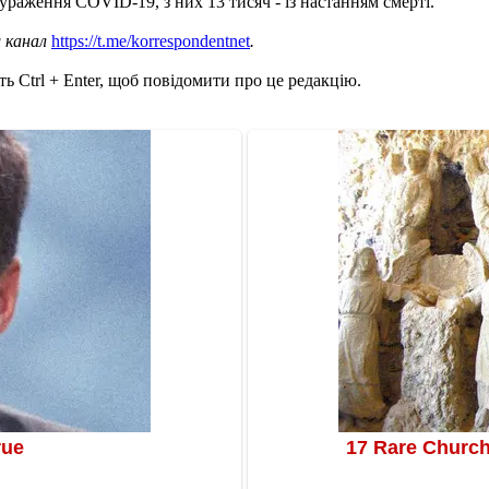
 ураження COVID-19, з них 13 тисяч - із настанням смерті.
ш канал
https://t.me/korrespondentnet
.
ь Ctrl + Enter, щоб повідомити про це редакцію.