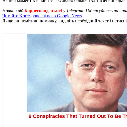
На цей момент в Іспанії зафіксовано більше 135 тисяч випадків
Новини від
Корреспондент.net
у Telegram. Підписуйтесь на на
Читайте Korrespondent.net в Google News
Якщо ви помітили помилку, виділіть необхідний текст і натисніт