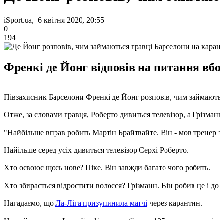
iSport.ua, 6 квітня 2020, 20:55
0
194
Френкі де Йонг відповів на питання вб
Півзахисник Барселони Френкі де Йонг розповів, чим займаютьс
Отже, за словами гравця, Роберто дивиться телевізор, а Грізман
"Найбільше вправ робить Мартін Брайтвайте. Він - мов тренер з
Найільше серед усіх дивиться телевізор Серхі Роберто.
Хто освоює щось нове? Піке. Він завжди багато чого робить.
Хто збирається відростити волосся? Грізманн. Він робив це і д
Нагадаємо, що
Ла-Ліга призупинила матчі
через карантин.