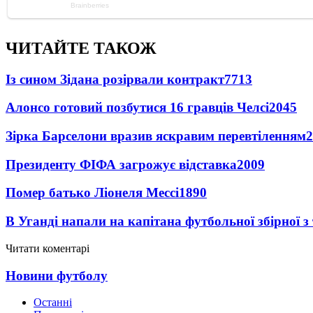
ЧИТАЙТЕ ТАКОЖ
Із сином Зідана розірвали контракт
7713
Алонсо готовий позбутися 16 гравців Челсі
2045
Зірка Барселони вразив яскравим перевтіленням
2
Президенту ФІФА загрожує відставка
2009
Помер батько Ліонеля Мессі
1890
В Уганді напали на капітана футбольної збірної з
Читати коментарі
Новини футболу
Останні