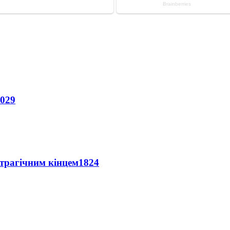
029
 трагічним кінцем
1824