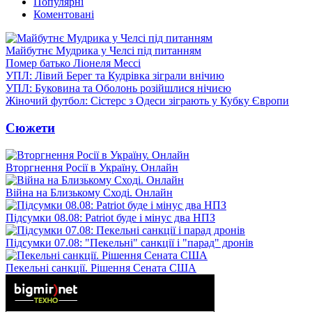
Популярні
Коментовані
Майбутнє Мудрика у Челсі під питанням
Помер батько Ліонеля Мессі
УПЛ: Лівий Берег та Кудрівка зіграли внічию
УПЛ: Буковина та Оболонь розійшлися нічиєю
Жіночий футбол: Сістерс з Одеси зіграють у Кубку Європи
Сюжети
Вторгнення Росії в Україну. Онлайн
Війна на Близькому Сході. Онлайн
Підсумки 08.08: Patriot буде і мінус два НПЗ
Підсумки 07.08: "Пекельні" санкції і "парад" дронів
Пекельні санкції. Рішення Сената США