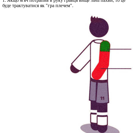
1. Якщо м'яч потрапив в руку гравця вище лінії пахви, то це
буде трактуватися як "гра плечем".