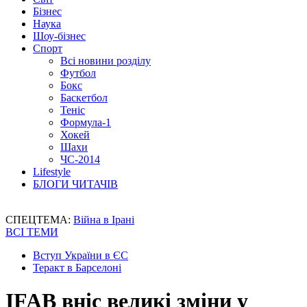
Бізнес
Наука
Шоу-бізнес
Спорт
Всі новини розділу
Футбол
Бокс
Баскетбол
Теніс
Формула-1
Хокей
Шахи
ЧС-2014
Lifestyle
БЛОГИ ЧИТАЧІВ
СПЕЦТЕМА:
Війна в Ірані
ВСІ ТЕМИ
Вступ України в ЄС
Теракт в Барселоні
IFAB вніс великі зміни у