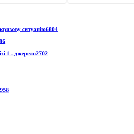
кризову ситуацію
6804
86
і 1 - джерело
2702
958