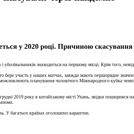
еться у 2020 році. Причиною скасування 
 і уболівальників знаходиться на першому місці. Крім того, неві
 хто бере участь у наших матчах, завжди мають першорядне значенн
ожливлюють планування чоловічого Міжнародного кубка чемпіонів 
рудні 2019 року в китайському місті Ухань, звідки поширився на 
льними.
ань. У багатьох країнах оголошено карантин.