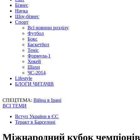
Бізнес
Наука
Шоу-бізнес
Спорт
Всі новини розділу
Футбол
Бокс
Баскетбол
Теніс
Формула-1
Хокей
Шахи
ЧС-2014
Lifestyle
БЛОГИ ЧИТАЧІВ
СПЕЦТЕМА:
Війна в Ірані
ВСІ ТЕМИ
Вступ України в ЄС
Теракт в Барселоні
Міжнародний кубок чемпіонів