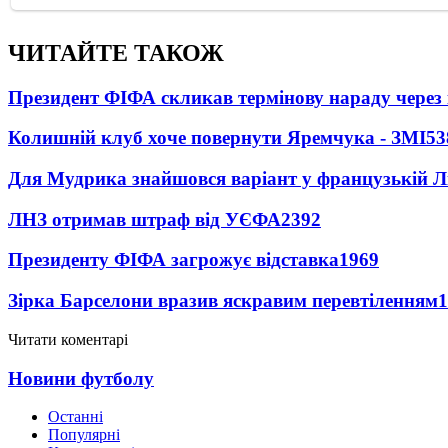
ЧИТАЙТЕ ТАКОЖ
Президент ФІФА скликав термінову нараду через 
Колишній клуб хоче повернути Яремчука - ЗМІ
53
Для Мудрика знайшовся варіант у французькій Ліз
ЛНЗ отримав штраф від УЄФА
2392
Президенту ФІФА загрожує відставка
1969
Зірка Барселони вразив яскравим перевтіленням
1
Читати коментарі
Новини футболу
Останні
Популярні