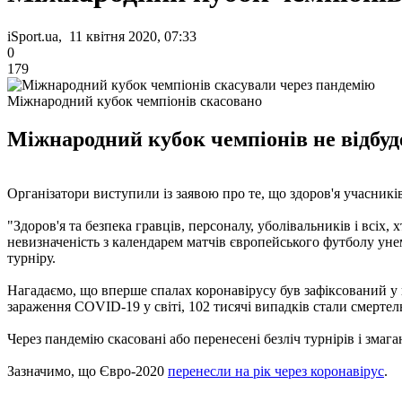
iSport.ua, 11 квітня 2020, 07:33
0
179
Міжнародний кубок чемпіонів скасовано
Міжнародний кубок чемпіонів не відбуд
Організатори виступили із заявою про те, що здоров'я учасників
"Здоров'я та безпека гравців, персоналу, уболівальників і всіх,
невизначеність з календарем матчів європейського футболу унем
турніру.
Нагадаємо, що вперше спалах коронавірусу був зафіксований у г
зараження COVID-19 у світі, 102 тисячі випадків стали смерте
Через пандемію скасовані або перенесені безліч турнірів і змаг
Зазначимо, що Євро-2020
перенесли на рік через коронавірус
.