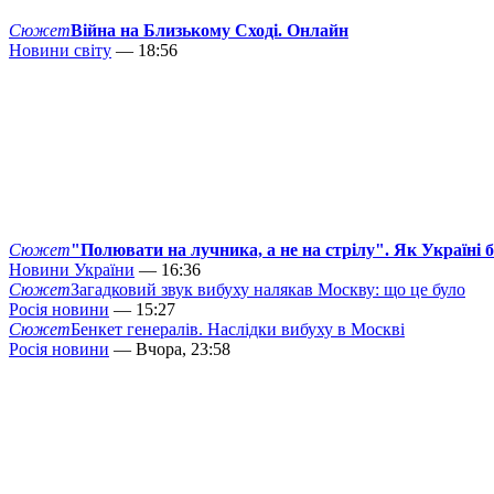
Сюжет
Війна на Близькому Сході. Онлайн
Новини світу
— 18:56
Сюжет
"Полювати на лучника, а не на стрілу". Як Україні 
Новини України
— 16:36
Сюжет
Загадковий звук вибуху налякав Москву: що це було
Росія новини
— 15:27
Сюжет
Бенкет генералів. Наслідки вибуху в Москві
Росія новини
— Вчора, 23:58