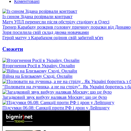
Коментовані
Із сином Зідана розірвали контракт
Матч УПЛ перенесли після обстрілу стадіону в Одесі
Тренер Карабаху розкрив головну причину поразки від Динамо
Зоря посилила свій склад двома новачками
Герой матчу з Карабахом оцінив свій забитий м'яч
Сюжети
Вторгнення Росії в Україну. Онлайн
Війна на Близькому Сході. Онлайн
"Полювати на лучника, а не на стрілу". Як Україні боротись з 
Загадковий звук вибуху налякав Москву: що це було
Підсумки 06.08: Санкції проти РФ і дрон у Лейпцигу