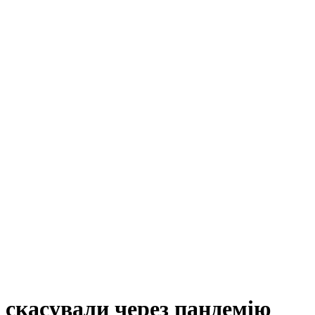
 скасували через пандемію