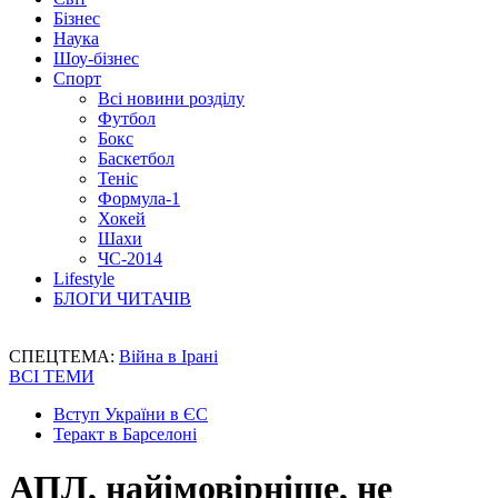
Бізнес
Наука
Шоу-бізнес
Спорт
Всі новини розділу
Футбол
Бокс
Баскетбол
Теніс
Формула-1
Хокей
Шахи
ЧС-2014
Lifestyle
БЛОГИ ЧИТАЧІВ
СПЕЦТЕМА:
Війна в Ірані
ВСІ ТЕМИ
Вступ України в ЄС
Теракт в Барселоні
АПЛ, найімовірніше, не