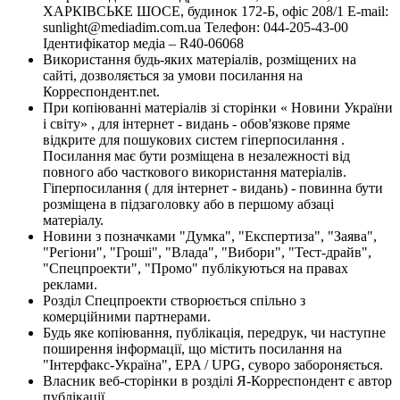
ХАРКІВСЬКЕ ШОСЕ, будинок 172-Б, офіс 208/1 E-mail:
sunlight@mediadim.com.ua
Телефон: 044-205-43-00
Ідентифікатор медіа – R40-06068
Використання будь-яких матеріалів, розміщених на
сайті, дозволяється за умови посилання на
Корреспондент.net.
При копіюванні матеріалів зі сторінки « Новини України
і світу» , для інтернет - видань - обов'язкове пряме
відкрите для пошукових систем гіперпосилання .
Посилання має бути розміщена в незалежності від
повного або часткового використання матеріалів.
Гіперпосилання ( для інтернет - видань) - повинна бути
розміщена в підзаголовку або в першому абзаці
матеріалу.
Новини з позначками "Думка", "Експертиза", "Заява",
"Регіони", "Гроші", "Влада", "Вибори", "Тест-драйв",
"Спецпроекти", "Промо" публікуються на правах
реклами.
Розділ Спецпроекти створюється спільно з
комерційними партнерами.
Будь яке копіювання, публікація, передрук, чи наступне
поширення інформації, що містить посилання на
"Інтерфакс-Україна", EPA / UPG, суворо забороняється.
Власник веб-сторінки в розділі Я-Корреспондент є автор
публікації.