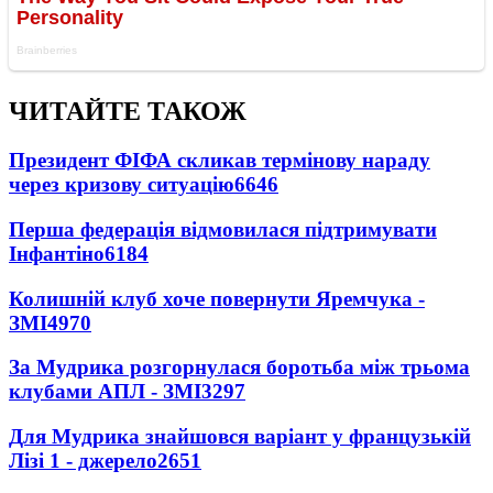
ЧИТАЙТЕ ТАКОЖ
Президент ФІФА скликав термінову нараду
через кризову ситуацію
6646
Перша федерація відмовилася підтримувати
Інфантіно
6184
Колишній клуб хоче повернути Яремчука -
ЗМІ
4970
За Мудрика розгорнулася боротьба між трьома
клубами АПЛ - ЗМІ
3297
Для Мудрика знайшовся варіант у французькій
Лізі 1 - джерело
2651