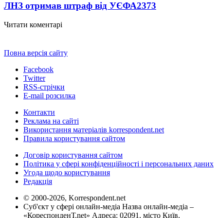
ЛНЗ отримав штраф від УЄФА
2373
Читати коментарі
Повна версія сайту
Facebook
Twitter
RSS-стрічки
E-mail розсилка
Контакти
Реклама на сайті
Використання матеріалів korrespondent.net
Правила користування сайтом
Договір користування сайтом
Політика у сфері конфіденційності і персональних даних
Угода щодо користування
Редакція
© 2000-2026, Korrespondent.net
Суб'єкт у сфері онлайн-медіа Назва онлайн-медіа –
«КореспонденТ.net» Адреса: 02091, місто Київ,