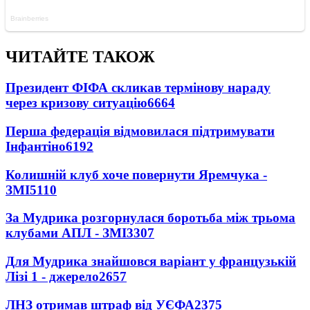
ЧИТАЙТЕ ТАКОЖ
Президент ФІФА скликав термінову нараду
через кризову ситуацію
6664
Перша федерація відмовилася підтримувати
Інфантіно
6192
Колишній клуб хоче повернути Яремчука -
ЗМІ
5110
За Мудрика розгорнулася боротьба між трьома
клубами АПЛ - ЗМІ
3307
Для Мудрика знайшовся варіант у французькій
Лізі 1 - джерело
2657
ЛНЗ отримав штраф від УЄФА
2375