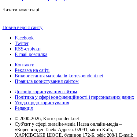
Читати коментарі
Повна версія сайту
Facebook
Twitter
RSS-стрічки
E-mail розсилка
Контакти
Реклама на сайті
Використання матеріалів korrespondent.net
Правила користування сайтом
Договір користування сайтом
Політика у сфері конфіденційності і персональних даних
Угода щодо користування
Редакція
© 2000-2026, Korrespondent.net
Суб'єкт у сфері онлайн-медіа Назва онлайн-медіа –
«КореспонденТ.net» Адреса: 02091, місто Київ,
ХАРКІВСЬКЕ ШОСЕ, будинок 172-Б, офіс 208/1 E-mail: