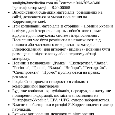
sunlight@mediadim.com.ua
Телефон: 044-205-43-00
Ідентифікатор медіа – R40-06068
Використання будь-яких матеріалів, розміщених на
сайті, дозволяється за умови посилання на
Корреспондент.net.
При копіюванні матеріалів зі сторінки « Новини України
і світу» , для інтернет - видань - обов'язкове пряме
відкрите для пошукових систем гіперпосилання .
Посилання має бути розміщена в незалежності від
повного або часткового використання матеріалів.
Гіперпосилання ( для інтернет - видань) - повинна бути
розміщена в підзаголовку або в першому абзаці
матеріалу.
Новини з позначками "Думка", "Експертиза", "Заява",
"Регіони", "Гроші", "Влада", "Вибори", "Тест-драйв",
"Спецпроекти", "Промо" публікуються на правах
реклами.
Розділ Спецпроекти створюється спільно з
комерційними партнерами.
Будь яке копіювання, публікація, передрук, чи наступне
поширення інформації, що містить посилання на
"Інтерфакс-Україна", EPA / UPG, суворо забороняється.
Власник веб-сторінки в розділі Я-Корреспондент є автор
публікації.
Будь-яке копіювання, передрук та відтворення