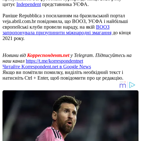
цитує
Independent
представника УЄФА.
Раніше Repubblica з посиланням на бразильський портал
veja.abril.com.br повідомила, що ВООЗ, УЄФА і найбільші
європейські клуби провели нараду, на якій
ВООЗ
запропонувала призупинити міжнародні змагання
до кінця
2021 року.
Новини від
Корреспондент.net
у Telegram. Підписуйтесь на
наш канал
https://t.me/korrespondentnet
Читайте Korrespondent.net в Google News
Якщо ви помітили помилку, виділіть необхідний текст і
натисніть Ctrl + Enter, щоб повідомити про це редакцію.