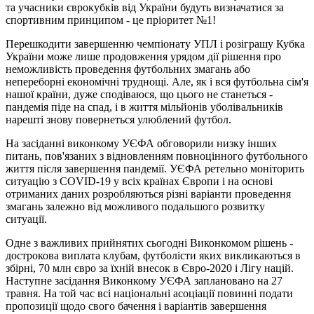
та учасники єврокубків від України будуть визначатися за
спортивним принципом - це пріоритет №1!
Перешкодити завершенню чемпіонату УПЛ і розіграшу Кубка
України може лише продовження урядом дії рішення про
неможливість проведення футбольних змагань або
непереборні економічні труднощі. Але, як і вся футбольна сім'я
нашої країни, дуже сподіваюся, що цього не станеться -
пандемія піде на спад, і в життя мільйонів уболівальників
нарешті знову повернеться улюблений футбол.
На засіданні виконкому УЄФА обговорили низку інших
питань, пов'язаних з відновленням повноцінного футбольного
життя після завершення пандемії. УЄФА ретельно моніторить
ситуацію з COVID-19 у всіх країнах Європи і на основі
отриманих даних розробляються різні варіанти проведення
змагань залежно від можливого подальшого розвитку
ситуації.
Одне з важливих прийнятих сьогодні Виконкомом рішень -
дострокова виплата клубам, футболісти яких викликаються в
збірні, 70 млн євро за їхній внесок в Євро-2020 і Лігу націй.
Наступне засідання Виконкому УЄФА заплановано на 27
травня. На той час всі національні асоціації повинні подати
пропозиції щодо свого бачення і варіантів завершення