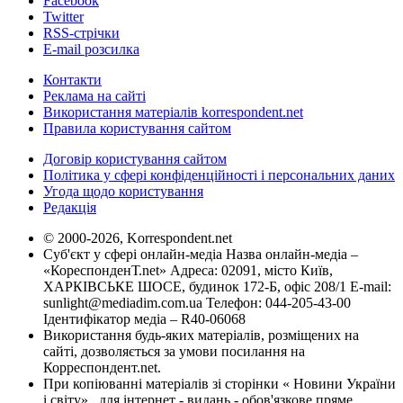
Facebook
Twitter
RSS-стрічки
E-mail розсилка
Контакти
Реклама на сайті
Використання матеріалів korrespondent.net
Правила користування сайтом
Договір користування сайтом
Політика у сфері конфіденційності і персональних даних
Угода щодо користування
Редакція
© 2000-2026, Korrespondent.net
Суб'єкт у сфері онлайн-медіа Назва онлайн-медіа –
«КореспонденТ.net» Адреса: 02091, місто Київ,
ХАРКІВСЬКЕ ШОСЕ, будинок 172-Б, офіс 208/1 E-mail:
sunlight@mediadim.com.ua
Телефон: 044-205-43-00
Ідентифікатор медіа – R40-06068
Використання будь-яких матеріалів, розміщених на
сайті, дозволяється за умови посилання на
Корреспондент.net.
При копіюванні матеріалів зі сторінки « Новини України
і світу» , для інтернет - видань - обов'язкове пряме