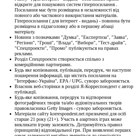
відкрите для пошукових систем гіперпосилання .
Посилання має бути розміщена в незалежності від
повного або часткового використання матеріалів.
Гіперпосилання ( для інтернет - видань) - повинна бути
розміщена в підзаголовку або в першому абзаці
матеріалу.
Новини з позначками "Думка", "Експертиза", "Заява",
"Регіони", "Гроші", "Влада", "Вибори", "Тест-драйв",
"Спецпроекти", "Промо" публікуються на правах
реклами.
Розділ Спецпроекти створюється спільно з
комерційними партнерами.
Будь яке копіювання, публікація, передрук, чи наступне
поширення інформації, що містить посилання на
"Інтерфакс-Україна", EPA / UPG, суворо забороняється.
Власник веб-сторінки в розділі Я-Корреспондент є автор
публікації.
Будь-яке копіювання, передрук та відтворення
фотографічних творів та/або аудіовізуальних творів
правовласника Getty Images - суворо забороняється.
Матеріали сайту korrespondent.net призначені для осіб
старше 21 року (21+). Участь в азартних іграх може
викликати ігрову залежність. Дотримуйтесь правил
(принципів) відповідальної гри. При виявленні перших
ознак залежності негайно зверніться до спеціаліста.