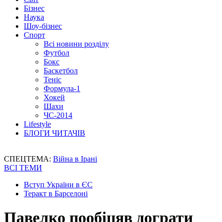
Бізнес
Наука
Шоу-бізнес
Спорт
Всі новини розділу
Футбол
Бокс
Баскетбол
Теніс
Формула-1
Хокей
Шахи
ЧС-2014
Lifestyle
БЛОГИ ЧИТАЧІВ
СПЕЦТЕМА:
Війна в Ірані
ВСІ ТЕМИ
Вступ України в ЄС
Теракт в Барселоні
Павелко пообіцяв дограти