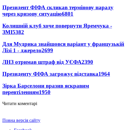
Президент ФІФА скликав термінову нараду
через кризову ситуацію
6801
Колишній клуб хоче повернути Яремчука -
ЗМІ
5382
Для Мудрика знайшовся варіант у французькій
Лізі 1 - джерело
2699
ЛНЗ отримав штраф від УЄФА
2390
Президенту ФІФА загрожує відставка
1964
Зірка Барселони вразив яскравим
перевтіленням
1950
Читати коментарі
Повна версія сайту