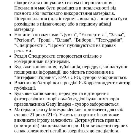
відкрите для пошукових систем гіперпосилання .
Посилання має бути розміщена в незалежності від
повного або часткового використання матеріалів.
Гіперпосилання ( для інтернет - видань) - повинна бути
розміщена в підзаголовку або в першому абзаці
матеріалу.
Новини з позначками "Думка", "Експертиза", "Заява",
"Регіони", "Гроші", "Влада", "Вибори", "Тест-драйв",
"Спецпроекти", "Промо" публікуються на правах
реклами.
Розділ Спецпроекти створюється спільно з
комерційними партнерами.
Будь яке копіювання, публікація, передрук, чи наступне
поширення інформації, що містить посилання на
"Інтерфакс-Україна", EPA / UPG, суворо забороняється.
Власник веб-сторінки в розділі Я-Корреспондент є автор
публікації.
Будь-яке копіювання, передрук та відтворення
фотографічних творів та/або аудіовізуальних творів
правовласника Getty Images - суворо забороняється.
Матеріали сайту korrespondent.net призначені для осіб
старше 21 року (21+). Участь в азартних іграх може
викликати ігрову залежність. Дотримуйтесь правил
(принципів) відповідальної гри. При виявленні перших
ознак залежності негайно зверніться до спеціаліста.