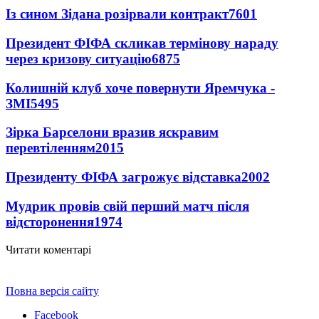
Із сином Зідана розірвали контракт
7601
Президент ФІФА скликав термінову нараду
через кризову ситуацію
6875
Колишній клуб хоче повернути Яремчука -
ЗМІ
5495
Зірка Барселони вразив яскравим
перевтіленням
2015
Президенту ФІФА загрожує відставка
2002
Мудрик провів свій перший матч після
відсторонення
1974
Читати коментарі
Повна версія сайту
Facebook