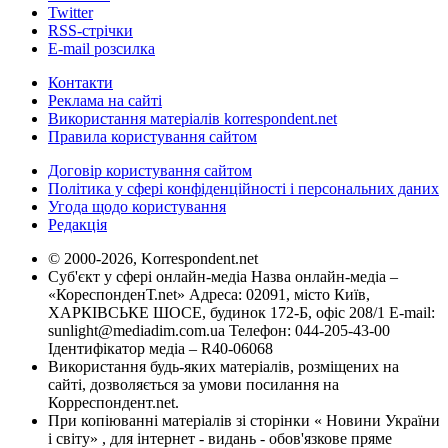
Twitter
RSS-стрічки
E-mail розсилка
Контакти
Реклама на сайті
Використання матеріалів korrespondent.net
Правила користування сайтом
Договір користування сайтом
Політика у сфері конфіденційності і персональних даних
Угода щодо користування
Редакція
© 2000-2026, Korrespondent.net
Суб'єкт у сфері онлайн-медіа Назва онлайн-медіа –
«КореспонденТ.net» Адреса: 02091, місто Київ,
ХАРКІВСЬКЕ ШОСЕ, будинок 172-Б, офіс 208/1 E-mail:
sunlight@mediadim.com.ua
Телефон: 044-205-43-00
Ідентифікатор медіа – R40-06068
Використання будь-яких матеріалів, розміщених на
сайті, дозволяється за умови посилання на
Корреспондент.net.
При копіюванні матеріалів зі сторінки « Новини України
і світу» , для інтернет - видань - обов'язкове пряме