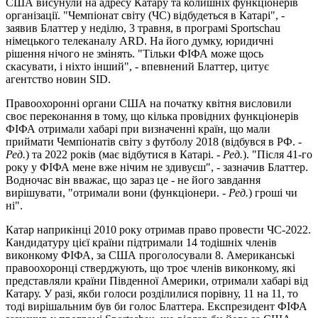
США висунули на адресу Катару та колишніх функціонерів
організації. "Чемпіонат світу (ЧС) відбудеться в Катарі", -
заявив Блаттер у неділю, 3 травня, в програмі Sportschau
німецького телеканалу ARD. На його думку, юридичні
рішення нічого не змінять. "Тільки ФІФА може щось
скасувати, і ніхто інший", - впевнений Блаттер, цитує
агентство новин SID.
Правоохоронні органи США на початку квітня висловили
своє переконання в тому, що кілька провідних функціонерів
ФІФА отримали хабарі при визначенні країн, що мали
приймати Чемпіонатів світу з футболу 2018 (відбувся в РФ. -
Ред.
) та 2022 років (має відбутися в Катарі. -
Ред.
). "Після 41-го
року у ФІФА мене вже нічим не здивуєш", - зазначив Блаттер.
Водночас він вважає, що зараз це - не його завдання
вирішувати, "отримали вони (функціонери. -
Ред.
) гроші чи
ні".
Катар наприкінці 2010 року отримав право провести ЧС-2022.
Кандидатуру цієї країни підтримали 14 тодішніх членів
виконкому ФІФА, за США проголосували 8. Американські
правоохоронці стверджують, що троє членів виконкому, які
представляли країни Південної Америки, отримали хабарі від
Катару. У разі, якби голоси розділилися порівну, 11 на 11, то
тоді вирішальним був би голос Блаттера. Експрезидент ФІФА