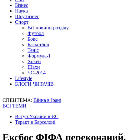
Бізнес
Наука
Шоу-бізнес
Спорт
Всі новини розділу
Футбол
Бокс
Баскетбол
Теніс
Формула-1
Хокей
Шахи
ЧС-2014
Lifestyle
БЛОГИ ЧИТАЧІВ
СПЕЦТЕМА:
Війна в Ірані
ВСІ ТЕМИ
Вступ України в ЄС
Теракт в Барселоні
Ексбос ФІФА переконаний,