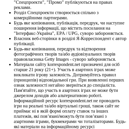
"Спецпроекти", "Промо" публікуються на правах
реклами.
Розділ Спецпроекти створюється спільно з
комерційними партнерами.
Будь яке копіювання, публікація, передрук, чи наступне
поширення інформації, що містить посилання на
"Інтерфакс-Україна", EPA / UPG, суворо забороняється.
Власник веб-сторінки в розділі Я-Корреспондент є автор
публікації.
Будь-яке копіювання, передрук та відтворення
фотографічних творів та/або аудіовізуальних творів
правовласника Getty Images - суворо забороняється.
Матеріали сайту korrespondent.net призначені для осіб
старше 21 року (21+). Участь в азартних іграх може
викликати ігрову залежність. Дотримуйтесь правил
(принципів) відповідальної гри. При виявленні перших
ознак залежності негайно зверніться до спеціаліста.
Пам'ятайте, що участь в азартних іграх не може бути
джерелом доходів або альтернативою роботі.
Інформаційний ресурс korrespondent.net не проводить
ігри на реальні та/або віртуальні гроші, також сайт не
приймає ні в якій формі оплату ставок та інших
платежів, які пов’язані/можуть бути пов’язані з
азартними іграми, букмекерами чи тоталізаторами. Будь-
які матеріали на інформаційному ресурсі