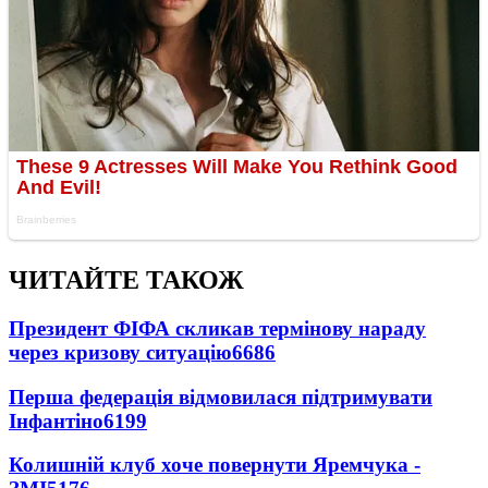
ЧИТАЙТЕ ТАКОЖ
Президент ФІФА скликав термінову нараду
через кризову ситуацію
6686
Перша федерація відмовилася підтримувати
Інфантіно
6199
Колишній клуб хоче повернути Яремчука -