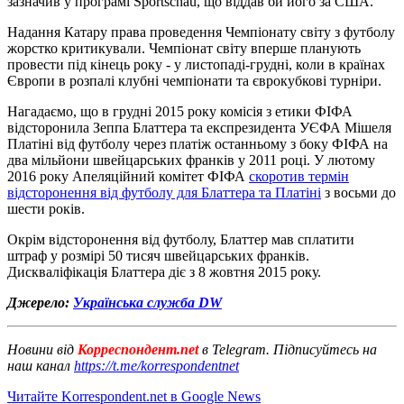
зазначив у програмі Sportschau, що віддав би його за США.
Надання Катару права проведення Чемпіонату світу з футболу
жорстко критикували. Чемпіонат світу вперше планують
провести під кінець року - у листопаді-грудні, коли в країнах
Європи в розпалі клубні чемпіонати та єврокубкові турніри.
Нагадаємо, що в грудні 2015 року комісія з етики ФІФА
відсторонила Зеппа Блаттера та експрезидента УЄФА Мішеля
Платіні від футболу через платіж останньому з боку ФІФА на
два мільйони швейцарських франків у 2011 році. У лютому
2016 року Апеляційний комітет ФІФА
скоротив термін
відсторонення від футболу для Блаттера та Платіні
з восьми до
шести років.
Окрім відсторонення від футболу, Блаттер мав сплатити
штраф у розмірі 50 тисяч швейцарських франків.
Дискваліфікація Блаттера діє з 8 жовтня 2015 року.
Джерело:
Українська служба DW
Новини від
Корреспондент.net
в Telegram. Підписуйтесь на
наш канал
https://t.me/korrespondentnet
Читайте Korrespondent.net в Google News