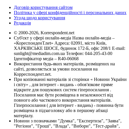
Договір користування сайтом
Політика у сфері конфіденційності і персональних даних
Угода щодо користування
Редакція
© 2000-2026, Korrespondent.net
Суб'єкт у сфері онлайн-медіа Назва онлайн-медіа –
«КореспонденТ.net» Адреса: 02091, місто Київ,
ХАРКІВСЬКЕ ШОСЕ, будинок 172-Б, офіс 208/1 E-mail:
sunlight@mediadim.com.ua
Телефон: 044-205-43-00
Ідентифікатор медіа – R40-06068
Використання будь-яких матеріалів, розміщених на
сайті, дозволяється за умови посилання на
Корреспондент.net.
При копіюванні матеріалів зі сторінки « Новини України
і світу» , для інтернет - видань - обов'язкове пряме
відкрите для пошукових систем гіперпосилання .
Посилання має бути розміщена в незалежності від
повного або часткового використання матеріалів.
Гіперпосилання ( для інтернет - видань) - повинна бути
розміщена в підзаголовку або в першому абзаці
матеріалу.
Новини з позначками "Думка", "Експертиза", "Заява",
"Регіони", "Гроші", "Влада", "Вибори", "Тест-драйв",