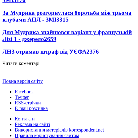
ЗМІ
5176
За Мудрика розгорнулася боротьба між трьома
клубами АПЛ - ЗМІ
3315
Для Мудрика знайшовся варіант у французькій
Лізі 1 - джерело
2659
ЛНЗ отримав штраф від УЄФА
2376
Читати коментарі
Повна версія сайту
Facebook
Twitter
RSS-стрічки
E-mail розсилка
Контакти
Реклама на сайті
Використання матеріалів korrespondent.net
Правила користування сайтом