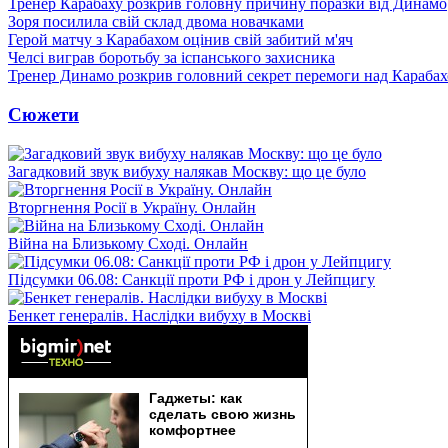
Тренер Карабаху розкрив головну причину поразки від Динамо
Зоря посилила свій склад двома новачками
Герой матчу з Карабахом оцінив свій забитий м'яч
Челсі виграв боротьбу за іспанського захисника
Тренер Динамо розкрив головний секрет перемоги над Караба
Сюжети
Загадковий звук вибуху налякав Москву: що це було
Вторгнення Росії в Україну. Онлайн
Війна на Близькому Сході. Онлайн
Підсумки 06.08: Санкції проти РФ і дрон у Лейпцигу
Бенкет генералів. Наслідки вибуху в Москві