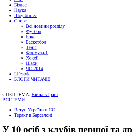
Бізнес
Наука
Шоу-бізнес
Спорт
Всі новини розділу
Футбол
Бокс
Баскетбол
Теніс
Формула-1
Хокей
Шахи
ЧС-2014
Lifestyle
БЛОГИ ЧИТАЧІВ
СПЕЦТЕМА:
Війна в Ірані
ВСІ ТЕМИ
Вступ України в ЄС
Теракт в Барселоні
У 10 осіб з клубів першої та 