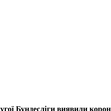
другої Бундесліги виявили корон