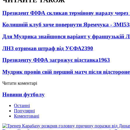
Президент ФІФА скликав термінову нараду через 
Колишній клуб хоче повернути Яремчука - ЗМІ
53
Для Мудрика знайшовся варіант у французькій Ліз
ЛНЗ отримав штраф від УЄФА
2390
Президенту ФІФА загрожує відставка
1963
Мудрик провів свій перший матч після відсторон
Читати коментарі
Новини футболу
Останні
Популярні
Коментовані