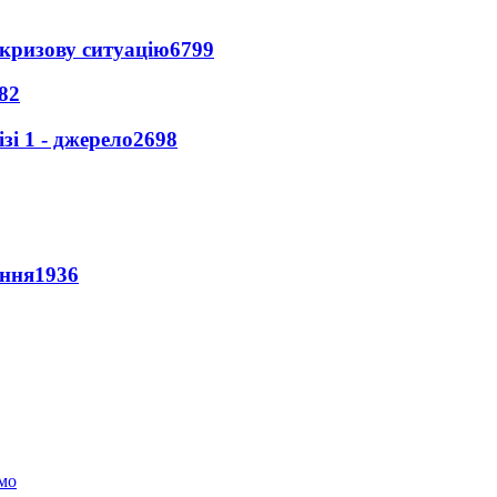
кризову ситуацію
6799
82
і 1 - джерело
2698
ення
1936