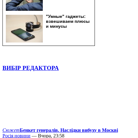
ВИБІР РЕДАКТОРА
Сюжет
Бенкет генералів. Наслідки вибуху в Москві
Росія новини
— Вчора, 23:58