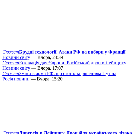
Сюжет
Брудні технології. Атаки РФ на вибори у Франції
Новини світу
— Вчора, 23:39
Сюжет
Ескалація для Європи. Російський дрон в Лейпцигу
Новини світу
— Вчора, 17:07
Сюжет
Зміни в армії РФ: що стоїть за рішенням Путіна
Росія новини
— Вчора, 15:20
Сюжет
Диверсія в Лейпцигу. Дрон біля українського літака