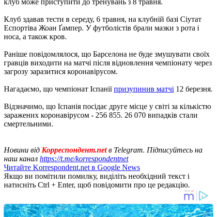
клуб може приступити до тренувань з 8 травня.
Клуб здавав тести в середу, 6 травня, на клубній базі Сіутат
Еспортіва Жоан Ґампер. У футболістів брали мазки з рота і
носа, а також кров.
Раніше повідомлялося, що Барселона не буде змушувати своїх
гравців виходити на матчі після відновлення чемпіонату через
загрозу заразитися коронавірусом.
Нагадаємо, що чемпіонат Іспанії
призупинив матчі
12 березня.
Відзначимо, що Іспанія посідає друге місце у світі за кількістю
заражених коронавірусом - 256 855. 26 070 випадків стали
смертельними.
Новини від
Корреспондент.net
в Telegram. Підписуйтесь на
наш канал
https://t.me/korrespondentnet
Читайте Korrespondent.net в Google News
Якщо ви помітили помилку, виділіть необхідний текст і
натисніть Ctrl + Enter, щоб повідомити про це редакцію.