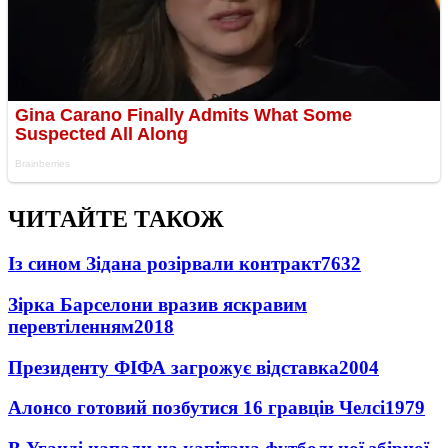
ЧИТАЙТЕ ТАКОЖ
Із сином Зідана розірвали контракт
7632
Зірка Барселони вразив яскравим
перевтіленням
2018
Президенту ФІФА загрожує відставка
2004
Алонсо готовий позбутися 16 гравців Челсі
1979