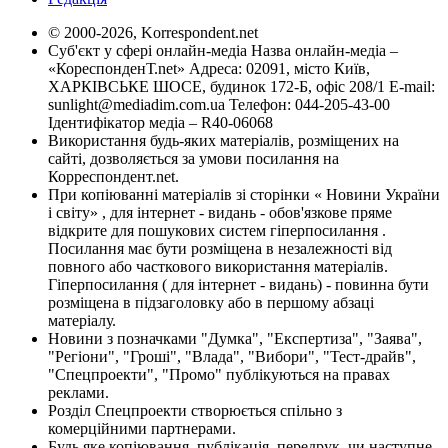
© 2000-2026, Korrespondent.net
Суб'єкт у сфері онлайн-медіа Назва онлайн-медіа –
«КореспонденТ.net» Адреса: 02091, місто Київ,
ХАРКІВСЬКЕ ШОСЕ, будинок 172-Б, офіс 208/1 E-mail:
sunlight@mediadim.com.ua
Телефон: 044-205-43-00
Ідентифікатор медіа – R40-06068
Використання будь-яких матеріалів, розміщених на
сайті, дозволяється за умови посилання на
Корреспондент.net.
При копіюванні матеріалів зі сторінки « Новини України
і світу» , для інтернет - видань - обов'язкове пряме
відкрите для пошукових систем гіперпосилання .
Посилання має бути розміщена в незалежності від
повного або часткового використання матеріалів.
Гіперпосилання ( для інтернет - видань) - повинна бути
розміщена в підзаголовку або в першому абзаці
матеріалу.
Новини з позначками "Думка", "Експертиза", "Заява",
"Регіони", "Гроші", "Влада", "Вибори", "Тест-драйв",
"Спецпроекти", "Промо" публікуються на правах
реклами.
Розділ Спецпроекти створюється спільно з
комерційними партнерами.
Будь яке копіювання, публікація, передрук, чи наступне