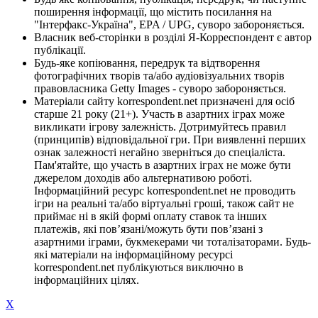
поширення інформації, що містить посилання на
"Інтерфакс-Україна", EPA / UPG, суворо забороняється.
Власник веб-сторінки в розділі Я-Корреспондент є автор
публікації.
Будь-яке копіювання, передрук та відтворення
фотографічних творів та/або аудіовізуальних творів
правовласника Getty Images - суворо забороняється.
Матеріали сайту korrespondent.net призначені для осіб
старше 21 року (21+). Участь в азартних іграх може
викликати ігрову залежність. Дотримуйтесь правил
(принципів) відповідальної гри. При виявленні перших
ознак залежності негайно зверніться до спеціаліста.
Пам'ятайте, що участь в азартних іграх не може бути
джерелом доходів або альтернативою роботі.
Інформаційний ресурс korrespondent.net не проводить
ігри на реальні та/або віртуальні гроші, також сайт не
приймає ні в якій формі оплату ставок та інших
платежів, які пов’язані/можуть бути пов’язані з
азартними іграми, букмекерами чи тоталізаторами. Будь-
які матеріали на інформаційному ресурсі
korrespondent.net публікуються виключно в
інформаційних цілях.
X