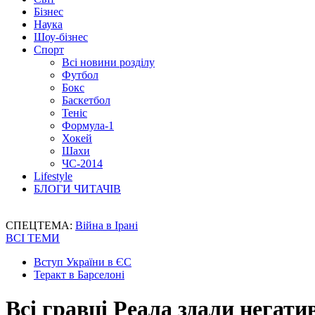
Бізнес
Наука
Шоу-бізнес
Спорт
Всі новини розділу
Футбол
Бокс
Баскетбол
Теніс
Формула-1
Хокей
Шахи
ЧС-2014
Lifestyle
БЛОГИ ЧИТАЧІВ
СПЕЦТЕМА:
Війна в Ірані
ВСІ ТЕМИ
Вступ України в ЄС
Теракт в Барселоні
Всі гравці Реала здали негати