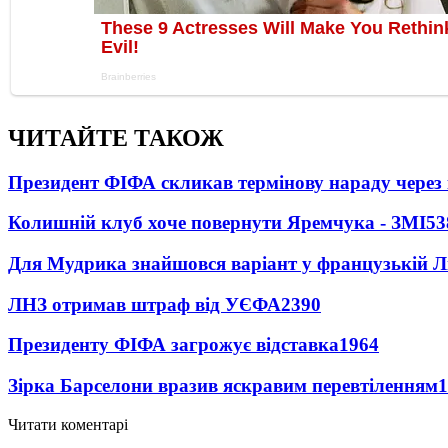
ЧИТАЙТЕ ТАКОЖ
Президент ФІФА скликав термінову нараду через 
Колишній клуб хоче повернути Яремчука - ЗМІ
53
Для Мудрика знайшовся варіант у французькій Ліз
ЛНЗ отримав штраф від УЄФА
2390
Президенту ФІФА загрожує відставка
1964
Зірка Барселони вразив яскравим перевтіленням
1
Читати коментарі