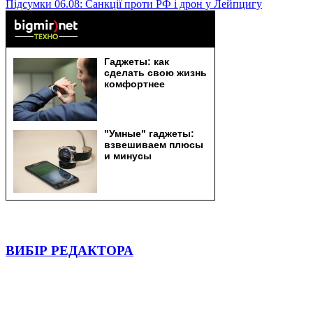
Підсумки 06.08: Санкції проти РФ і дрон у Лейпцигу
ВИБІР РЕДАКТОРА