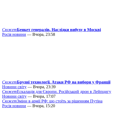
Сюжет
Бенкет генералів. Наслідки вибуху в Москві
Росія новини
— Вчора, 23:58
Сюжет
Брудні технології. Атаки РФ на вибори у Франції
Новини світу
— Вчора, 23:39
Сюжет
Ескалація для Європи. Російський дрон в Лейпцигу
Новини світу
— Вчора, 17:07
Сюжет
Зміни в армії РФ: що стоїть за рішенням Путіна
Росія новини
— Вчора, 15:20