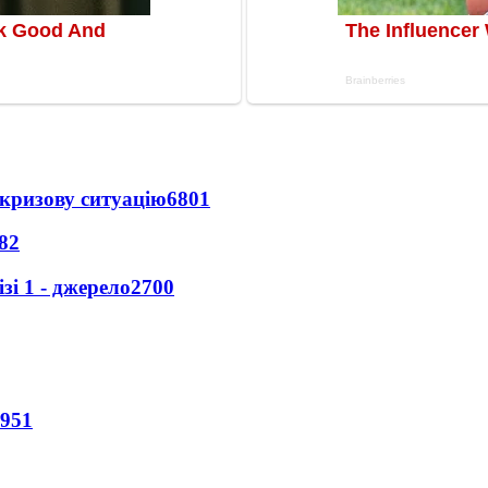
кризову ситуацію
6801
82
і 1 - джерело
2700
951