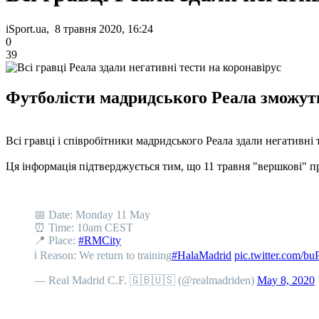
iSport.ua, 8 травня 2020, 16:24
0
39
Футболісти мадридського Реала зможуть
Всі гравці і співробітники мадридського Реала здали негативні
Ця інформація підтверджується тим, що 11 травня "вершкові" пр
📅 Date: Monday 11 May
⏰ Time: 10am CEST
📍 Place:
#RMCity
ℹ️ Reason: We return to training
#HalaMadrid
pic.twitter.com/
— Real Madrid C.F. 🇬🇧🇺🇸 (@realmadriden)
May 8, 2020