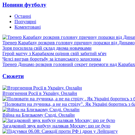
Новини футболу
Останні
Популярні
Коментовані
Тренер Карабаху розкрив головну причину поразки від Динамо
Зоря посилила свій склад двома новачками
Герой матчу з Карабахом оцінив свій забитий м'яч
Челсі виграв боротьбу за іспанського захисника
Тренер Динамо розкрив головний секрет перемоги над Караба
Сюжети
Вторгнення Росії в Україну. Онлайн
"Полювати на лучника, а не на стрілу". Як Україні боротись з 
Війна на Близькому Сході. Онлайн
Загадковий звук вибуху налякав Москву: що це було