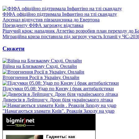
ФІФА офіційно підтримала Інфантіно на тлі скандалу
Арсенал відпустив півзахисника до Евертона
Президенту ФІФА загрожує відставка
Рішучий крок: нападник Атлетіко розробив план переходу до Б
Міграційна криза поставила під загрозу участь Іспанії у ЧС-203
Сюжети
Війна на Близькому Сході. Онлайн
Вторгнення Росії в Україну. Онлайн
Підсумки 05.08: Удар по Києву і брак антибалістики
Диверсія в Лейпцигу. Дрон біля українського літака
"Намагаються зламати Київ". Реакція Заходу на удар