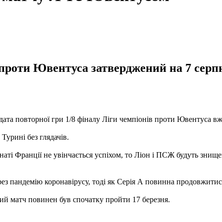
ч проти Ювентуса затверджений на 7 сер
ата повторної гри 1/8 фіналу Ліги чемпіонів проти Ювентуса вж
Турині без глядачів.
аті Франції не увінчається успіхом, то Ліон і ПСЖ будуть знище
рез пандемію коронавірусу, тоді як Серія А повинна продовжитися
ий матч повинен був спочатку пройти 17 березня.