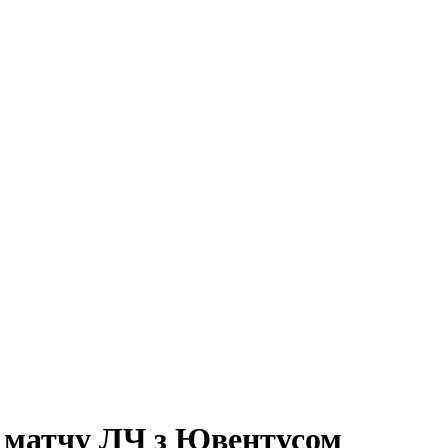
у матчу ЛЧ з Ювентусом