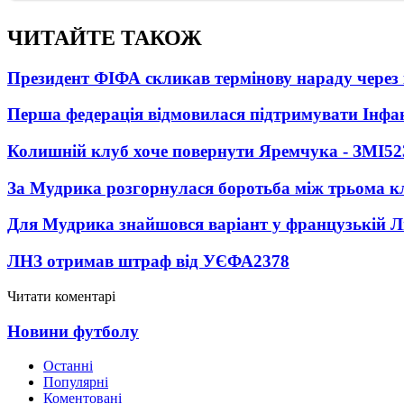
ЧИТАЙТЕ ТАКОЖ
Президент ФІФА скликав термінову нараду через 
Перша федерація відмовилася підтримувати Інфа
Колишній клуб хоче повернути Яремчука - ЗМІ
52
За Мудрика розгорнулася боротьба між трьома 
Для Мудрика знайшовся варіант у французькій Ліз
ЛНЗ отримав штраф від УЄФА
2378
Читати коментарі
Новини футболу
Останні
Популярні
Коментовані