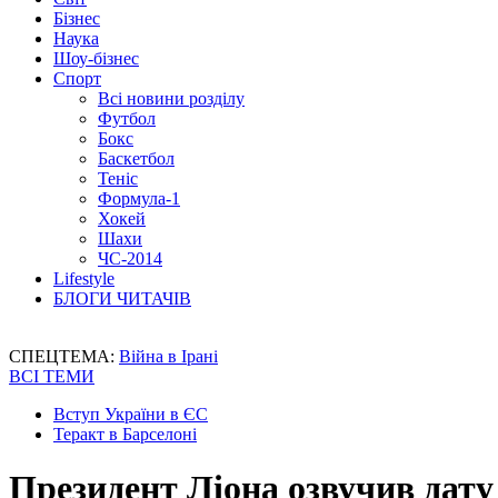
Бізнес
Наука
Шоу-бізнес
Спорт
Всі новини розділу
Футбол
Бокс
Баскетбол
Теніс
Формула-1
Хокей
Шахи
ЧС-2014
Lifestyle
БЛОГИ ЧИТАЧІВ
СПЕЦТЕМА:
Війна в Ірані
ВСІ ТЕМИ
Вступ України в ЄС
Теракт в Барселоні
Президент Ліона озвучив дат