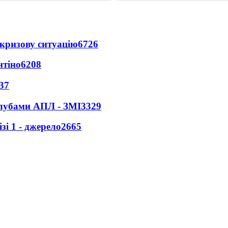
кризову ситуацію
6726
нтіно
6208
37
клубами АПЛ - ЗМІ
3329
і 1 - джерело
2665