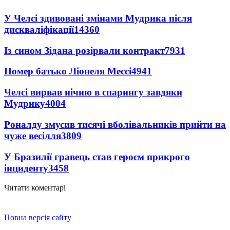
У Челсі здивовані змінами Мудрика після
дискваліфікації
14360
Із сином Зідана розірвали контракт
7931
Помер батько Ліонеля Мессі
4941
Челсі вирвав нічию в спарингу завдяки
Мудрику
4004
Роналду змусив тисячі вболівальників прийти на
чуже весілля
3809
У Бразилії гравець став героєм прикрого
інциденту
3458
Читати коментарі
Повна версія сайту