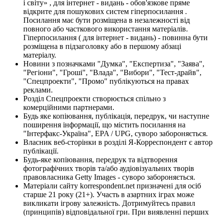
і світу» , для інтернет - видань - обов'язкове пряме
відкрите для пошукових систем гіперпосилання .
Посилання має бути розміщена в незалежності від
повного або часткового використання матеріалів.
Гіперпосилання ( для інтернет - видань) - повинна бути
розміщена в підзаголовку або в першому абзаці
матеріалу.
Новини з позначками "Думка", "Експертиза", "Заява",
"Регіони", "Гроші", "Влада", "Вибори", "Тест-драйв",
"Спецпроекти", "Промо" публікуються на правах
реклами.
Розділ Спецпроекти створюється спільно з
комерційними партнерами.
Будь яке копіювання, публікація, передрук, чи наступне
поширення інформації, що містить посилання на
"Інтерфакс-Україна", EPA / UPG, суворо забороняється.
Власник веб-сторінки в розділі Я-Корреспондент є автор
публікації.
Будь-яке копіювання, передрук та відтворення
фотографічних творів та/або аудіовізуальних творів
правовласника Getty Images - суворо забороняється.
Матеріали сайту korrespondent.net призначені для осіб
старше 21 року (21+). Участь в азартних іграх може
викликати ігрову залежність. Дотримуйтесь правил
(принципів) відповідальної гри. При виявленні перших