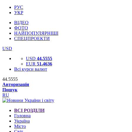
РУС
УКР
ВІДЕО
ФОТО
НАЙПОПУЛЯРНІШІ
СПЕЦПРОЕКТИ
USD
USD
44.5555
EUR
51.4636
Всі курси валют
44.5555
Авторизація
Пошук
RU
ВСІ РОЗДІЛИ
Головна
Україна
Місто
Світ