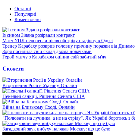
Останні
Популярні
Коментовані
Із сином Зідана розірвали контракт
Матч УПЛ перенесли після обстрілу стадіону в Одесі
Тренер Карабаху розкрив головну причину поразки від Динамо
Зоря посилила свій склад двома новачками
Герой матчу з Карабахом оцінив свій забитий м'яч
Сюжети
Вторгнення Росії в Україну. Онлайн
Пекельні санкції. Рішення Сената США
Війна на Близькому Сході. Онлайн
"Полювати на лучника, а не на стрілу". Як Україні боротись з 
Загадковий звук вибуху налякав Москву: що це було