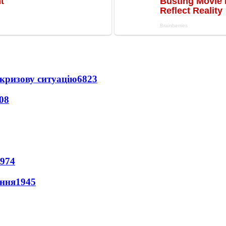
кризову ситуацію
6823
08
974
ення
1945