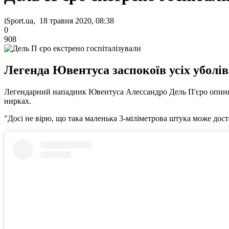
iSport.ua, 18 травня 2020, 08:38
0
908
Легенда Ювентуса заспокоїв усіх уболів
Легендарний нападник Ювентуса Алессандро Дель П'єро опинився
нирках.
"Досі не вірю, що така маленька 3-міліметрова штука може доста