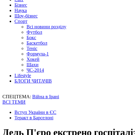
Бізнес
Наука
Шоу-бізнес
Спорт
Всі новини розділу
Футбол
Бокс
Баскетбол
Теніс
Формула-1
Хокей
Шахи
ЧС-2014
Lifestyle
БЛОГИ ЧИТАЧІВ
СПЕЦТЕМА:
Війна в Ірані
ВСІ ТЕМИ
Вступ України в ЄС
Теракт в Барселоні
Дель П'єро екстрено госпіталі