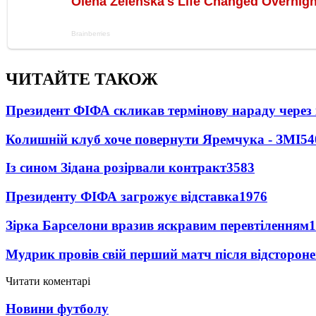
ЧИТАЙТЕ ТАКОЖ
Президент ФІФА скликав термінову нараду через 
Колишній клуб хоче повернути Яремчука - ЗМІ
54
Із сином Зідана розірвали контракт
3583
Президенту ФІФА загрожує відставка
1976
Зірка Барселони вразив яскравим перевтіленням
1
Мудрик провів свій перший матч після відсторон
Читати коментарі
Новини футболу