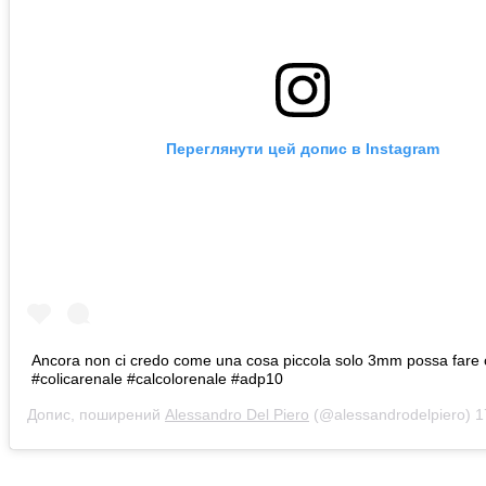
Переглянути цей допис в Instagram
Ancora non ci credo come una cosa piccola solo 3mm possa fare 
#colicarenale #calcolorenale #adp10
Допис, поширений
Alessandro Del Piero
(@alessandrodelpiero)
17 