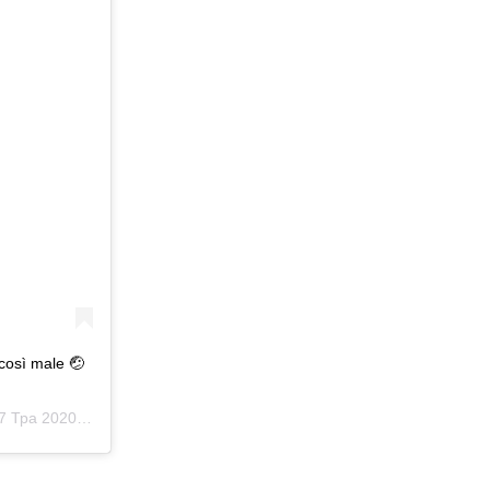
così male 🤕
Тра 2020 р. о 12:53 PDT