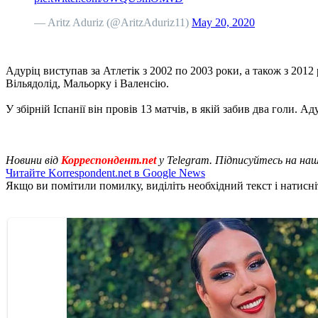
— Aritz Aduriz (@AritzAduriz11)
May 20, 2020
Адуріц виступав за Атлетік з 2002 по 2003 роки, а також з 2012 
Вільядолід, Мальорку і Валенсію.
У збірній Іспанії він провів 13 матчів, в якій забив два голи. 
Новини від
Корреспондент.net
у Telegram. Підписуйтесь на на
Читайте Korrespondent.net в Google News
Якщо ви помітили помилку, виділіть необхідний текст і натисніт