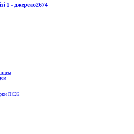
і 1 - джерело
2674
цем
зірки ПСЖ