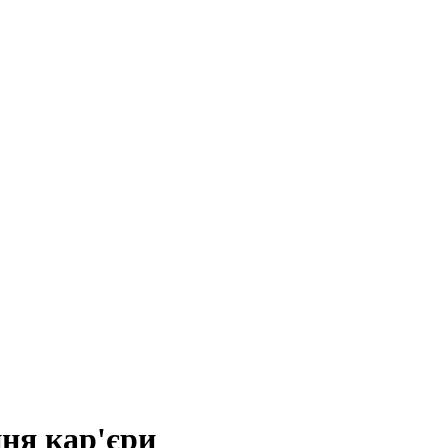
ня кар'єри