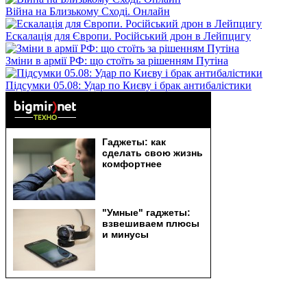
Війна на Близькому Сході. Онлайн
Ескалація для Європи. Російський дрон в Лейпцигу
Зміни в армії РФ: що стоїть за рішенням Путіна
Підсумки 05.08: Удар по Києву і брак антибалістики