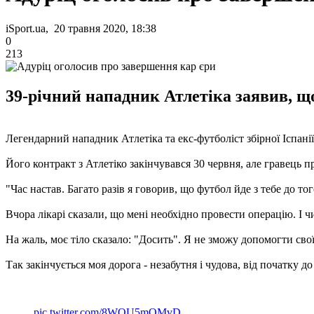
iSport.ua, 20 травня 2020, 18:38
0
213
39-річний нападник Атлетіка заявив, щ
Легендарний нападник Атлетіка та екс-футболіст збірної Іспані
Його контракт з Атлетіко закінчувався 30 червня, але гравець 
"Час настав. Багато разів я говорив, що футбол йде з тебе до то
Вчора лікарі сказали, що мені необхідно провести операцію. І 
На жаль, моє тіло сказало: "Досить". Я не зможу допомогти сво
Так закінчується моя дорога - незабутня і чудова, від початку до
pic.twitter.com/8WQU5mOMvD