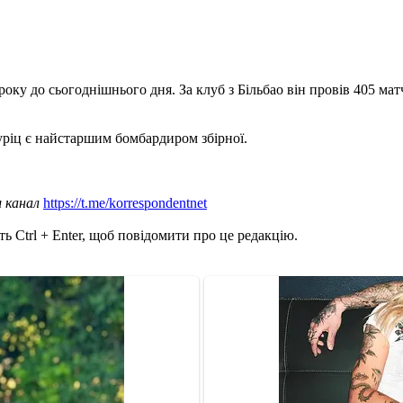
року до сьогоднішнього дня. За клуб з Більбао він провів 405 мат
Адуріц є найстаршим бомбардиром збірної.
ш канал
https://t.me/korrespondentnet
ь Ctrl + Enter, щоб повідомити про це редакцію.