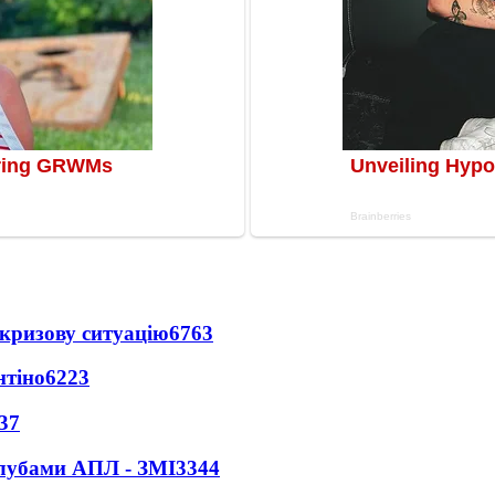
кризову ситуацію
6763
нтіно
6223
37
клубами АПЛ - ЗМІ
3344