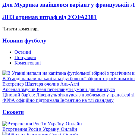
Для Мудрика знайшовся варіант у французькій Ліз
ЛНЗ отримав штраф від УЄФА
2381
Читати коментарі
Новини футболу
Останні
Популярні
Коментовані
В Уганді напали на капітана футбольної збірної з трагічним кін
Екстренер Шахтаря очолив Аль-Аглі
Арсенал змусив Реал переглянути умови для Вінісіуса
Ціновий бар'єр: Ліверпуль зіткнувся з проблемою у трансфері 
ФІФА офіційно підтримала Інфантіно на тлі скандалу
Сюжети
Вторгнення Росії в Україну. Онлайн