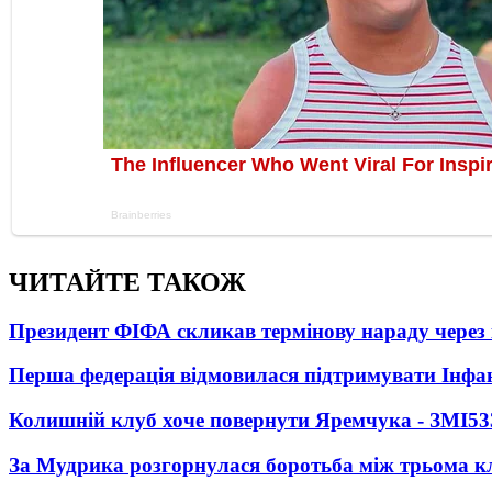
ЧИТАЙТЕ ТАКОЖ
Президент ФІФА скликав термінову нараду через 
Перша федерація відмовилася підтримувати Інфа
Колишній клуб хоче повернути Яремчука - ЗМІ
53
За Мудрика розгорнулася боротьба між трьома 