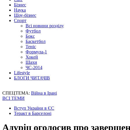
Бізнес
Наука
Шоу-бізнес
Спорт
Всі новини розділу
Футбол
Бокс
Баскетбол
Теніс
Формула-1
Хокей
Шахи
ЧС-2014
Lifestyle
БЛОГИ ЧИТАЧІВ
СПЕЦТЕМА:
Війна в Ірані
ВСІ ТЕМИ
Вступ України в ЄС
Теракт в Барселоні
Адуріц оголосив про завершен