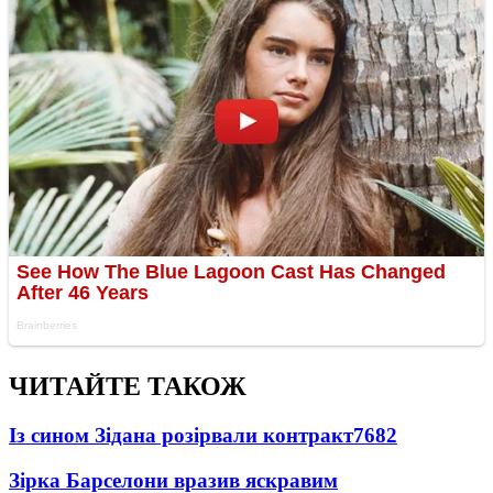
ЧИТАЙТЕ ТАКОЖ
Із сином Зідана розірвали контракт
7682
Зірка Барселони вразив яскравим