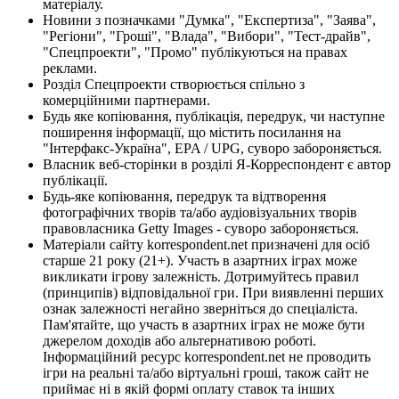
матеріалу.
Новини з позначками "Думка", "Експертиза", "Заява",
"Регіони", "Гроші", "Влада", "Вибори", "Тест-драйв",
"Спецпроекти", "Промо" публікуються на правах
реклами.
Розділ Спецпроекти створюється спільно з
комерційними партнерами.
Будь яке копіювання, публікація, передрук, чи наступне
поширення інформації, що містить посилання на
"Інтерфакс-Україна", EPA / UPG, суворо забороняється.
Власник веб-сторінки в розділі Я-Корреспондент є автор
публікації.
Будь-яке копіювання, передрук та відтворення
фотографічних творів та/або аудіовізуальних творів
правовласника Getty Images - суворо забороняється.
Матеріали сайту korrespondent.net призначені для осіб
старше 21 року (21+). Участь в азартних іграх може
викликати ігрову залежність. Дотримуйтесь правил
(принципів) відповідальної гри. При виявленні перших
ознак залежності негайно зверніться до спеціаліста.
Пам'ятайте, що участь в азартних іграх не може бути
джерелом доходів або альтернативою роботі.
Інформаційний ресурс korrespondent.net не проводить
ігри на реальні та/або віртуальні гроші, також сайт не
приймає ні в якій формі оплату ставок та інших