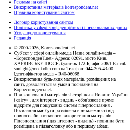
Реклама на сайті
Використання матеріалів korrespondent.net
Правила користування сайтом
Договір користування сайтом
Політика у сфері конфіденційності і персональних даних
Угода щодо користування
Редакція
© 2000-2026, Korrespondent.net
Суб'єкт у сфері онлайн-медіа Назва онлайн-медіа –
«КореспонденТ.net» Адреса: 02091, місто Київ,
ХАРКІВСЬКЕ ШОСЕ, будинок 172-Б, офіс 208/1 E-mail:
sunlight@mediadim.com.ua
Телефон: 044-205-43-00
Ідентифікатор медіа – R40-06068
Використання будь-яких матеріалів, розміщених на
сайті, дозволяється за умови посилання на
Корреспондент.net.
При копіюванні матеріалів зі сторінки « Новини України
і світу» , для інтернет - видань - обов'язкове пряме
відкрите для пошукових систем гіперпосилання .
Посилання має бути розміщена в незалежності від
повного або часткового використання матеріалів.
Гіперпосилання ( для інтернет - видань) - повинна бути
розміщена в підзаголовку або в першому абзаці