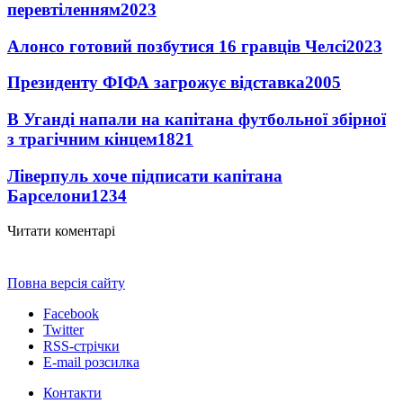
перевтіленням
2023
Алонсо готовий позбутися 16 гравців Челсі
2023
Президенту ФІФА загрожує відставка
2005
В Уганді напали на капітана футбольної збірної
з трагічним кінцем
1821
Ліверпуль хоче підписати капітана
Барселони
1234
Читати коментарі
Повна версія сайту
Facebook
Twitter
RSS-стрічки
E-mail розсилка
Контакти