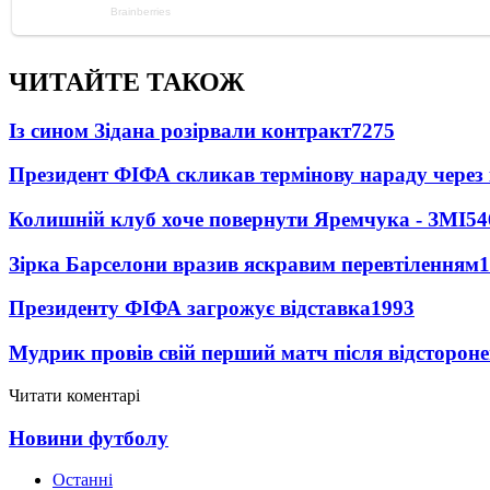
ЧИТАЙТЕ ТАКОЖ
Із сином Зідана розірвали контракт
7275
Президент ФІФА скликав термінову нараду через 
Колишній клуб хоче повернути Яремчука - ЗМІ
54
Зірка Барселони вразив яскравим перевтіленням
1
Президенту ФІФА загрожує відставка
1993
Мудрик провів свій перший матч після відсторон
Читати коментарі
Новини футболу
Останні