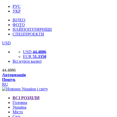
РУС
УКР
ВІДЕО
ФОТО
НАЙПОПУЛЯРНІШІ
СПЕЦПРОЕКТИ
USD
USD
44.4886
EUR
51.3350
Всі курси валют
44.4886
Авторизація
Пошук
RU
ВСІ РОЗДІЛИ
Головна
Україна
Місто
Світ