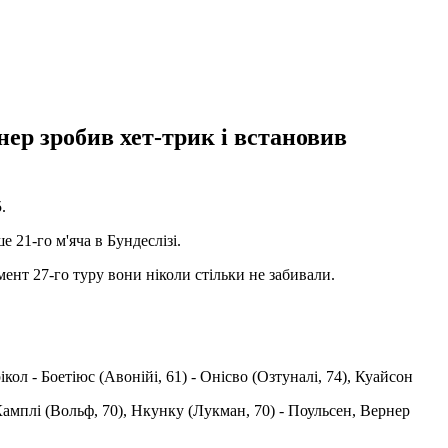
ер зробив хет-трик і встановив
.
 21-го м'яча в Бундеслізі.
ент 27-го туру вони ніколи стільки не забивали.
кол - Боетіюс (Авонійі, 61) - Онісво (Озтуналі, 74), Куайсон
Камплі (Вольф, 70), Нкунку (Лукман, 70) - Поульсен, Вернер