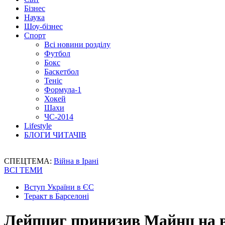
Бізнес
Наука
Шоу-бізнес
Спорт
Всі новини розділу
Футбол
Бокс
Баскетбол
Теніс
Формула-1
Хокей
Шахи
ЧС-2014
Lifestyle
БЛОГИ ЧИТАЧІВ
СПЕЦТЕМА:
Війна в Ірані
ВСІ ТЕМИ
Вступ України в ЄС
Теракт в Барселоні
Лейпциг принизив Майнц на в