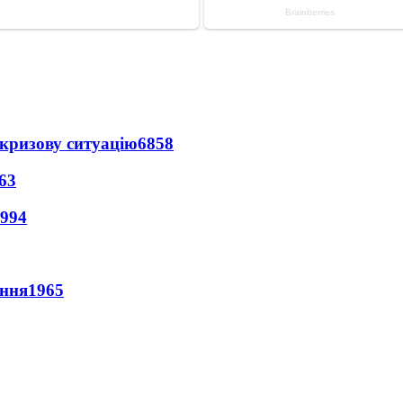
кризову ситуацію
6858
63
994
ення
1965