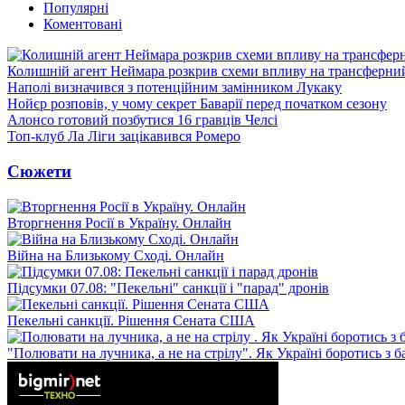
Популярні
Коментовані
Колишній агент Неймара розкрив схеми впливу на трансферни
Наполі визначився з потенційним замінником Лукаку
Нойєр розповів, у чому секрет Баварії перед початком сезону
Алонсо готовий позбутися 16 гравців Челсі
Топ-клуб Ла Ліги зацікавився Ромеро
Сюжети
Вторгнення Росії в Україну. Онлайн
Війна на Близькому Сході. Онлайн
Підсумки 07.08: "Пекельні" санкції і "парад" дронів
Пекельні санкції. Рішення Сената США
"Полювати на лучника, а не на стрілу". Як Україні боротись з 