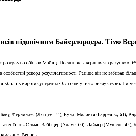
ів підопічним Байерлорцера. Тімо Верн
х розгромно обіграв Майнц. Поєдинок завершився з рахунком 0:5
особистий рекорд результативності. Раніше він не забивав більше
и вбили в ворота суперників 67 голів у поточному сезоні. На мом
Баку, Фернандес (Латцен, 74), Кунді Малонга (Баррейро, 61), Карі
льстенберг - Ольмо, Забітцер (Адамс, 60), Лаймер (Мукіеле, 42), 
памекано, Вернер.