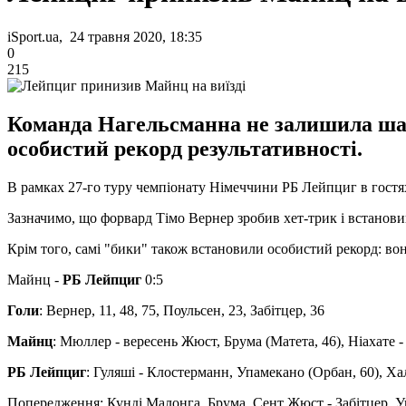
iSport.ua, 24 травня 2020, 18:35
0
215
Команда Нагельсманна не залишила шанс
особистий рекорд результативності.
В рамках 27-го туру чемпіонату Німеччини РБ Лейпциг в гостя
Зазначимо, що форвард Тімо Вернер зробив хет-трик і встановив 
Крім того, самі "бики" також встановили особистий рекорд: вон
Майнц -
РБ Лейпциг
0:5
Голи
: Вернер, 11, 48, 75, Поульсен, 23, Забітцер, 36
Майнц
: Мюллер - вересень Жюст, Брума (Матета, 46), Ніахате - 
РБ Лейпциг
: Гуляші - Клостерманн, Упамекано (Орбан, 60), Ха
Попередження: Кунді Малонга, Брума, Сент Жюст - Забітцер, У