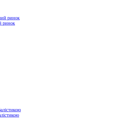
й ринок
балістикою