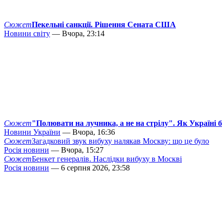
Сюжет
Пекельні санкції. Рішення Сената США
Новини світу
— Вчора, 23:14
Сюжет
"Полювати на лучника, а не на стрілу". Як Україні 
Новини України
— Вчора, 16:36
Сюжет
Загадковий звук вибуху налякав Москву: що це було
Росія новини
— Вчора, 15:27
Сюжет
Бенкет генералів. Наслідки вибуху в Москві
Росія новини
— 6 серпня 2026, 23:58