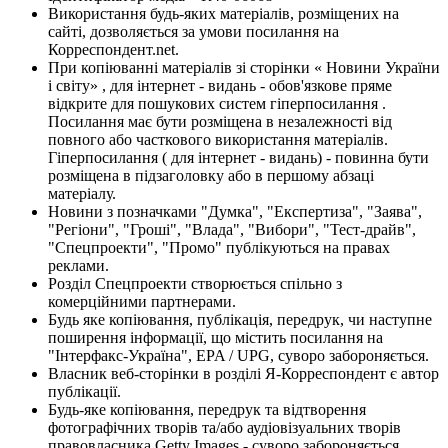
Використання будь-яких матеріалів, розміщених на
сайті, дозволяється за умови посилання на
Корреспондент.net.
При копіюванні матеріалів зі сторінки « Новини України
і світу» , для інтернет - видань - обов'язкове пряме
відкрите для пошукових систем гіперпосилання .
Посилання має бути розміщена в незалежності від
повного або часткового використання матеріалів.
Гіперпосилання ( для інтернет - видань) - повинна бути
розміщена в підзаголовку або в першому абзаці
матеріалу.
Новини з позначками "Думка", "Експертиза", "Заява",
"Регіони", "Гроші", "Влада", "Вибори", "Тест-драйв",
"Спецпроекти", "Промо" публікуються на правах
реклами.
Розділ Спецпроекти створюється спільно з
комерційними партнерами.
Будь яке копіювання, публікація, передрук, чи наступне
поширення інформації, що містить посилання на
"Інтерфакс-Україна", EPA / UPG, суворо забороняється.
Власник веб-сторінки в розділі Я-Корреспондент є автор
публікації.
Будь-яке копіювання, передрук та відтворення
фотографічних творів та/або аудіовізуальних творів
правовласника Getty Images - суворо забороняється.