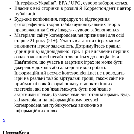
"Інтерфакс-Україна", EPA / UPG, суворо забороняється.
Власник веб-сторінки в розділі Я-Корреспондент є автор
публікації.
Будь-яке копіювання, передрук та відтворення
фотографічних творів та/або аудіовізуальних творів
правовласника Getty Images - суворо забороняється.
Матеріали сайту korrespondent.net призначені для осіб
старше 21 року (21+). Участь в азартних іграх може
викликати ігрову залежність. Дотримуйтесь правил
(принципів) відповідальної гри. При виявленні перших
ознак залежності негайно зверніться до спеціаліста.
Пам'ятайте, що участь в азартних іграх не може бути
джерелом доходів або альтернативою роботі.
Інформаційний ресурс korrespondent.net не проводить
ігри на реальні та/або віртуальні гроші, також сайт не
приймає ні в якій формі оплату ставок та інших
платежів, які пов’язані/можуть бути пов’язані з
азартними іграми, букмекерами чи тоталізаторами. Будь-
які матеріали на інформаційному ресурсі
korrespondent.net публікуються виключно в
інформаційних цілях.
X
Ошибка