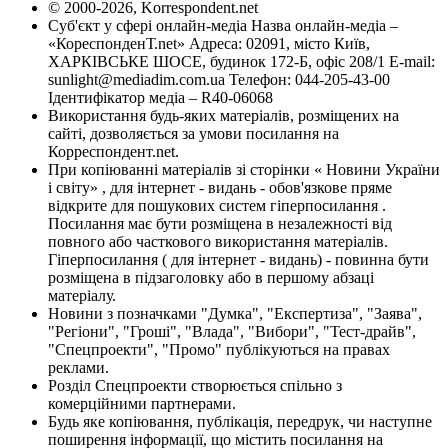
© 2000-2026, Korrespondent.net
Суб'єкт у сфері онлайн-медіа Назва онлайн-медіа –
«КореспонденТ.net» Адреса: 02091, місто Київ,
ХАРКІВСЬКЕ ШОСЕ, будинок 172-Б, офіс 208/1 E-mail:
sunlight@mediadim.com.ua
Телефон: 044-205-43-00
Ідентифікатор медіа – R40-06068
Використання будь-яких матеріалів, розміщених на
сайті, дозволяється за умови посилання на
Корреспондент.net.
При копіюванні матеріалів зі сторінки « Новини України
і світу» , для інтернет - видань - обов'язкове пряме
відкрите для пошукових систем гіперпосилання .
Посилання має бути розміщена в незалежності від
повного або часткового використання матеріалів.
Гіперпосилання ( для інтернет - видань) - повинна бути
розміщена в підзаголовку або в першому абзаці
матеріалу.
Новини з позначками "Думка", "Експертиза", "Заява",
"Регіони", "Гроші", "Влада", "Вибори", "Тест-драйв",
"Спецпроекти", "Промо" публікуються на правах
реклами.
Розділ Спецпроекти створюється спільно з
комерційними партнерами.
Будь яке копіювання, публікація, передрук, чи наступне
поширення інформації, що містить посилання на