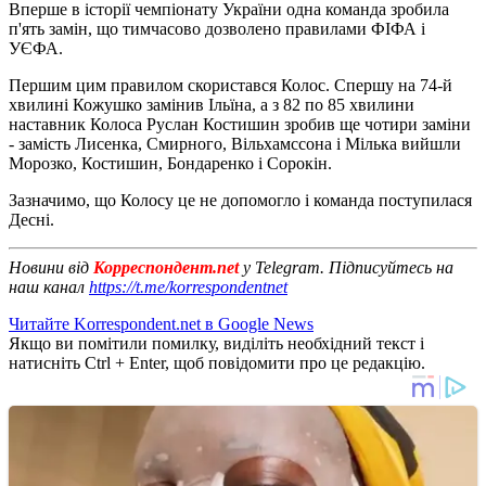
Вперше в історії чемпіонату України одна команда зробила
п'ять замін, що тимчасово дозволено правилами ФІФА і
УЄФА.
Першим цим правилом скористався Колос. Спершу на 74-й
хвилині Кожушко замінив Ільїна, а з 82 по 85 хвилини
наставник Колоса Руслан Костишин зробив ще чотири заміни
- замість Лисенка, Смирного, Вільхамссона і Мілька вийшли
Морозко, Костишин, Бондаренко і Сорокін.
Зазначимо, що Колосу це не допомогло і команда поступилася
Десні.
Новини від
Корреспондент.net
у Telegram. Підписуйтесь на
наш канал
https://t.me/korrespondentnet
Читайте Korrespondent.net в Google News
Якщо ви помітили помилку, виділіть необхідний текст і
натисніть Ctrl + Enter, щоб повідомити про це редакцію.