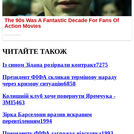
ЧИТАЙТЕ ТАКОЖ
Із сином Зідана розірвали контракт
7275
Президент ФІФА скликав термінову нараду
через кризову ситуацію
6858
Колишній клуб хоче повернути Яремчука -
ЗМІ
5463
Зірка Барселони вразив яскравим
перевтіленням
1994
Президенту ФІФА загрожує відставка
1993