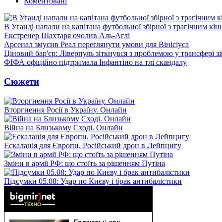
Коментовані
В Уганді напали на капітана футбольної збірної з трагічним кін
Екстренер Шахтаря очолив Аль-Аглі
Арсенал змусив Реал переглянути умови для Вінісіуса
Ціновий бар'єр: Ліверпуль зіткнувся з проблемою у трансфері 
ФІФА офіційно підтримала Інфантіно на тлі скандалу
Сюжети
Вторгнення Росії в Україну. Онлайн
Війна на Близькому Сході. Онлайн
Ескалація для Європи. Російський дрон в Лейпцигу
Зміни в армії РФ: що стоїть за рішенням Путіна
Підсумки 05.08: Удар по Києву і брак антибалістики