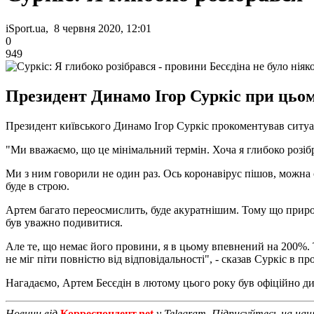
iSport.ua, 8 червня 2020, 12:01
0
949
Президент Динамо Ігор Суркіс при цьом
Президент київського Динамо Ігор Суркіс прокоментував ситуа
"Ми вважаємо, що це мінімальний термін. Хоча я глибоко розібр
Ми з ним говорили не один раз. Ось коронавірус пішов, можна 
буде в строю.
Артем багато переосмислить, буде акуратнішим. Тому що природн
був уважно подивитися.
Але те, що немає його провини, я в цьому впевнений на 200%. 
не міг піти повністю від відповідальності", - сказав Суркіс в п
Нагадаємо, Артем Бесєдін в лютому цього року був офіційно ди
Новини від
Корреспондент.net
у Telegram. Підписуйтесь на на