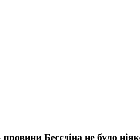
- провини Бесєдіна не було ніяк