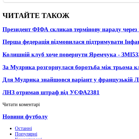
ЧИТАЙТЕ ТАКОЖ
Президент ФІФА скликав термінову нараду через 
Перша федерація відмовилася підтримувати Інфа
Колишній клуб хоче повернути Яремчука - ЗМІ
53
За Мудрика розгорнулася боротьба між трьома 
Для Мудрика знайшовся варіант у французькій Ліз
ЛНЗ отримав штраф від УЄФА
2381
Читати коментарі
Новини футболу
Останні
Популярні