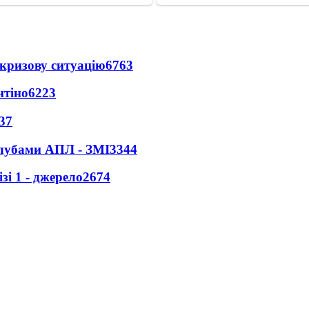
кризову ситуацію
6763
нтіно
6223
37
клубами АПЛ - ЗМІ
3344
і 1 - джерело
2674