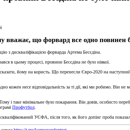
у вважає, що форвард все одно повинен 
цію з дискваліфікацією форварда Артема Бесєдіна.
ався в цьому процесі, провини Бесєдіна не було ніякої.
сказати, йому на користь. Що перенесли Євро-2020 на наступний 
о кожен несе відповідальність за ті дії, які ми робимо. Він не
Тому і таке мінімальне було покарання. Він довів, особисто пе
рограмі
Профутбол
.
скваліфікований УЄФА, після того, як його допінг проба показал
ш канал
https://t.me/korrespondentnet
.