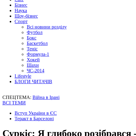
Бізнес
Наука
Шоу-бізнес
Спорт
Всі новини розділу
Футбол
Бокс
Баскетбол
Теніс
Формула-1
Хокей
Шахи
ЧС-2014
Lifestyle
БЛОГИ ЧИТАЧІВ
СПЕЦТЕМА:
Війна в Ірані
ВСІ ТЕМИ
Вступ України в ЄС
Теракт в Барселоні
Суркіс: Я глибоко розібрався 