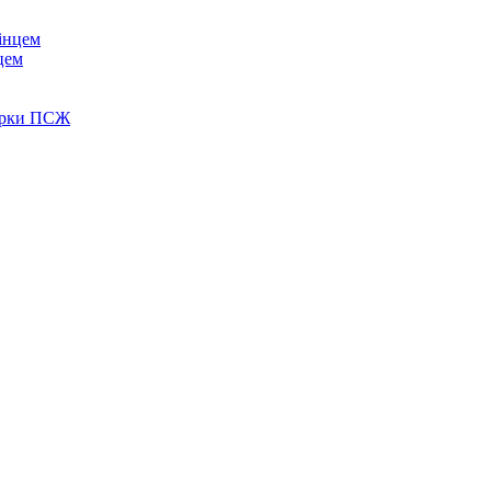
цем
зірки ПСЖ