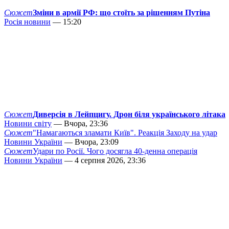
Сюжет
Зміни в армії РФ: що стоїть за рішенням Путіна
Росія новини
— 15:20
Сюжет
Диверсія в Лейпцигу. Дрон біля українського літака
Новини світу
— Вчора, 23:36
Сюжет
"Намагаються зламати Київ". Реакція Заходу на удар
Новини України
— Вчора, 23:09
Сюжет
Удари по Росії. Чого досягла 40-денна операція
Новини України
— 4 серпня 2026, 23:36