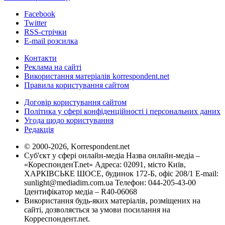
Facebook
Twitter
RSS-стрічки
E-mail розсилка
Контакти
Реклама на сайті
Використання матеріалів korrespondent.net
Правила користування сайтом
Договір користування сайтом
Політика у сфері конфіденційності і персональних даних
Угода щодо користування
Редакція
© 2000-2026, Korrespondent.net
Суб'єкт у сфері онлайн-медіа Назва онлайн-медіа –
«КореспонденТ.net» Адреса: 02091, місто Київ,
ХАРКІВСЬКЕ ШОСЕ, будинок 172-Б, офіс 208/1 E-mail:
sunlight@mediadim.com.ua
Телефон: 044-205-43-00
Ідентифікатор медіа – R40-06068
Використання будь-яких матеріалів, розміщених на
сайті, дозволяється за умови посилання на
Корреспондент.net.