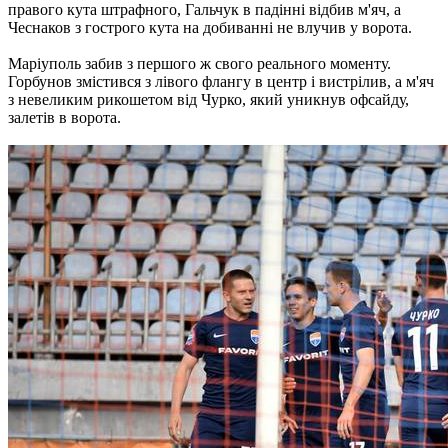
правого кута штрафного, Гальчук в падінні відбив м'яч, а
Чеснаков з гострого кута на добиванні не влучив у ворота.
Маріуполь забив з першого ж свого реального моменту.
Горбунов змістився з лівого флангу в центр і вистрілив, а м'яч
з невеликим рикошетом від Чурко, який уникнув офсайду,
залетів в ворота.