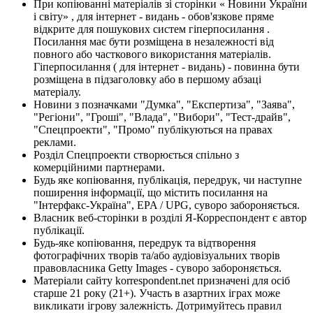
При копіюванні матеріалів зі сторінки « Новини України
і світу» , для інтернет - видань - обов'язкове пряме
відкрите для пошукових систем гіперпосилання .
Посилання має бути розміщена в незалежності від
повного або часткового використання матеріалів.
Гіперпосилання ( для інтернет - видань) - повинна бути
розміщена в підзаголовку або в першому абзаці
матеріалу.
Новини з позначками "Думка", "Експертиза", "Заява",
"Регіони", "Гроші", "Влада", "Вибори", "Тест-драйв",
"Спецпроекти", "Промо" публікуються на правах
реклами.
Розділ Спецпроекти створюється спільно з
комерційними партнерами.
Будь яке копіювання, публікація, передрук, чи наступне
поширення інформації, що містить посилання на
"Інтерфакс-Україна", EPA / UPG, суворо забороняється.
Власник веб-сторінки в розділі Я-Корреспондент є автор
публікації.
Будь-яке копіювання, передрук та відтворення
фотографічних творів та/або аудіовізуальних творів
правовласника Getty Images - суворо забороняється.
Матеріали сайту korrespondent.net призначені для осіб
старше 21 року (21+). Участь в азартних іграх може
викликати ігрову залежність. Дотримуйтесь правил