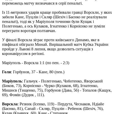
переможець матчу визначався в серії пенальті.
Із 11-метрових ударів краще пробивали гравці Ворскли, у яких
забили Кане, Пуцлін і Скляр (Шехіч і Баєнко не реалізували
пенальті), тоді як у Маріуполя точними були Кущак і
Полегенько, а ось Кулаков, Ігнатенко і Корнієнко не зуміли
переграти воротаря полтавчан.
У фіналі Ворскла зіграє проти київського Динамо, яке в
півфіналі обіграло Минай. Вирішальний матч Кубка України
пройде у Львові 8 липня, якщо дозволить ситуація з
коронавірусом в регіоні.
Маріуполь - Ворскла 1:1 (по пен. - 2:3)
Голи
: Горбунов, 37 - Кане, 80 (пен.)
Маріуполь
: Гальчук - Полегенько, Чоботенко, Яворський
(Биков, 73), Корнієнко - Чурко (Кулаков, 68), Ігнатенко,
Мишнєв (Тищенко, 75), Горбунов (Дава, 56) - Топалов (Кащук,
69), Фомін (Дудик , 111).
Ворскла
: Резник (Ісенко, 119) - Пердута, Чеснаков, Ндіайе
(Баєнко, 81), Сапай - Скляр, Пуцлін - Ребенок (Шехіч, 76),
Кулач (Кравчук, 60), Кане - Степанюк.