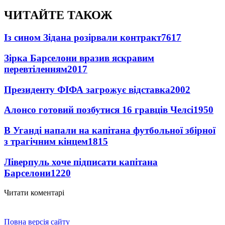
ЧИТАЙТЕ ТАКОЖ
Із сином Зідана розірвали контракт
7617
Зірка Барселони вразив яскравим
перевтіленням
2017
Президенту ФІФА загрожує відставка
2002
Алонсо готовий позбутися 16 гравців Челсі
1950
В Уганді напали на капітана футбольної збірної
з трагічним кінцем
1815
Ліверпуль хоче підписати капітана
Барселони
1220
Читати коментарі
Повна версія сайту