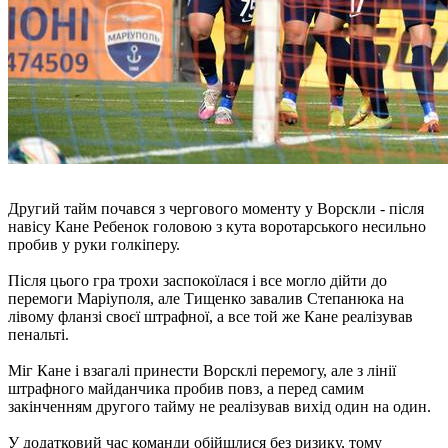
Другий тайм почався з чергового моменту у Ворскли - після
навісу Кане Ребенок головою з кута воротарського несильно
пробив у руки голкіперу.
Після цього гра трохи заспокоїлася і все могло дійти до
перемоги Маріуполя, але Тищенко завалив Степанюка на
лівому фланзі своєї штрафної, а все той же Кане реалізував
пенальті.
Міг Кане і взагалі принести Ворсклі перемогу, але з лінії
штрафного майданчика пробив повз, а перед самим
закінченням другого тайму не реалізував вихід один на один.
У додатковий час команди обійшлися без ризику, тому