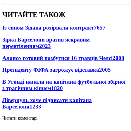
ЧИТАЙТЕ ТАКОЖ
Із сином Зідана розірвали контракт
7657
Зірка Барселони вразив яскравим
перевтіленням
2023
Алонсо готовий позбутися 16 гравців Челсі
2008
Президенту ФІФА загрожує відставка
2005
В Уганді напали на капітана футбольної збірної
з трагічним кінцем
1820
Ліверпуль хоче підписати капітана
Барселони
1233
Читати коментарі