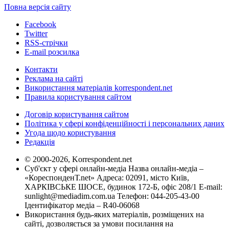
Повна версія сайту
Facebook
Twitter
RSS-стрічки
E-mail розсилка
Контакти
Реклама на сайті
Використання матеріалів korrespondent.net
Правила користування сайтом
Договір користування сайтом
Політика у сфері конфіденційності і персональних даних
Угода щодо користування
Редакція
© 2000-2026, Korrespondent.net
Суб'єкт у сфері онлайн-медіа Назва онлайн-медіа –
«КореспонденТ.net» Адреса: 02091, місто Київ,
ХАРКІВСЬКЕ ШОСЕ, будинок 172-Б, офіс 208/1 E-mail:
sunlight@mediadim.com.ua
Телефон: 044-205-43-00
Ідентифікатор медіа – R40-06068
Використання будь-яких матеріалів, розміщених на
сайті, дозволяється за умови посилання на