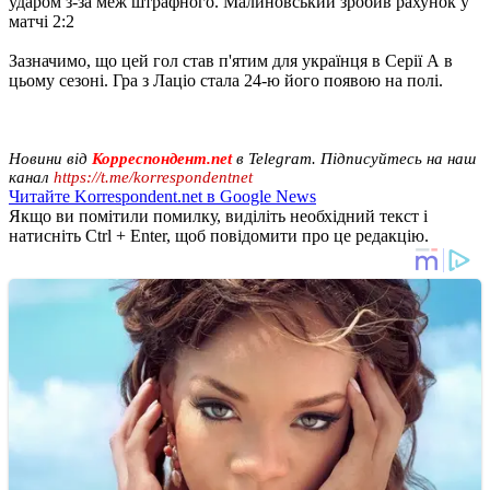
ударом з-за меж штрафного. Малиновський зробив рахунок у
матчі 2:2
Зазначимо, що цей гол став п'ятим для українця в Серії А в
цьому сезоні. Гра з Лаціо стала 24-ю його появою на полі.
Новини від
Корреспондент.net
в Telegram. Підписуйтесь на наш
канал
https://t.me/korrespondentnet
Читайте Korrespondent.net в Google News
Якщо ви помітили помилку, виділіть необхідний текст і
натисніть Ctrl + Enter, щоб повідомити про це редакцію.