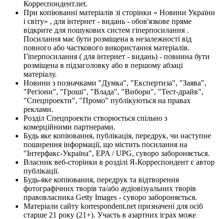
Корреспондент.net.
При копіюванні матеріалів зі сторінки « Новини України
і світу» , для інтернет - видань - обов'язкове пряме
відкрите для пошукових систем гіперпосилання .
Посилання має бути розміщена в незалежності від
повного або часткового використання матеріалів.
Гіперпосилання ( для інтернет - видань) - повинна бути
розміщена в підзаголовку або в першому абзаці
матеріалу.
Новини з позначками "Думка", "Експертиза", "Заява",
"Регіони", "Гроші", "Влада", "Вибори", "Тест-драйв",
"Спецпроекти", "Промо" публікуються на правах
реклами.
Розділ Спецпроекти створюється спільно з
комерційними партнерами.
Будь яке копіювання, публікація, передрук, чи наступне
поширення інформації, що містить посилання на
"Інтерфакс-Україна", EPA / UPG, суворо забороняється.
Власник веб-сторінки в розділі Я-Корреспондент є автор
публікації.
Будь-яке копіювання, передрук та відтворення
фотографічних творів та/або аудіовізуальних творів
правовласника Getty Images - суворо забороняється.
Матеріали сайту korrespondent.net призначені для осіб
старше 21 року (21+). Участь в азартних іграх може