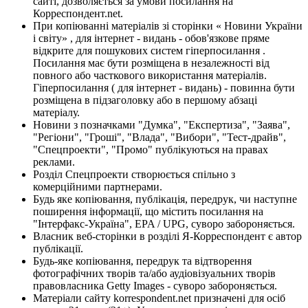
сайті, дозволяється за умови посилання на
Корреспондент.net.
При копіюванні матеріалів зі сторінки « Новини України
і світу» , для інтернет - видань - обов'язкове пряме
відкрите для пошукових систем гіперпосилання .
Посилання має бути розміщена в незалежності від
повного або часткового використання матеріалів.
Гіперпосилання ( для інтернет - видань) - повинна бути
розміщена в підзаголовку або в першому абзаці
матеріалу.
Новини з позначками "Думка", "Експертиза", "Заява",
"Регіони", "Гроші", "Влада", "Вибори", "Тест-драйв",
"Спецпроекти", "Промо" публікуються на правах
реклами.
Розділ Спецпроекти створюється спільно з
комерційними партнерами.
Будь яке копіювання, публікація, передрук, чи наступне
поширення інформації, що містить посилання на
"Інтерфакс-Україна", EPA / UPG, суворо забороняється.
Власник веб-сторінки в розділі Я-Корреспондент є автор
публікації.
Будь-яке копіювання, передрук та відтворення
фотографічних творів та/або аудіовізуальних творів
правовласника Getty Images - суворо забороняється.
Матеріали сайту korrespondent.net призначені для осіб