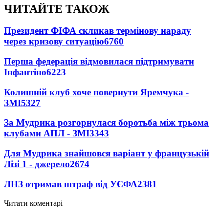
ЧИТАЙТЕ ТАКОЖ
Президент ФІФА скликав термінову нараду
через кризову ситуацію
6760
Перша федерація відмовилася підтримувати
Інфантіно
6223
Колишній клуб хоче повернути Яремчука -
ЗМІ
5327
За Мудрика розгорнулася боротьба між трьома
клубами АПЛ - ЗМІ
3343
Для Мудрика знайшовся варіант у французькій
Лізі 1 - джерело
2674
ЛНЗ отримав штраф від УЄФА
2381
Читати коментарі