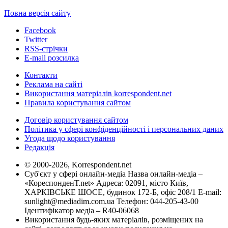
Повна версія сайту
Facebook
Twitter
RSS-стрічки
E-mail розсилка
Контакти
Реклама на сайті
Використання матеріалів korrespondent.net
Правила користування сайтом
Договір користування сайтом
Політика у сфері конфіденційності і персональних даних
Угода щодо користування
Редакція
© 2000-2026, Korrespondent.net
Суб'єкт у сфері онлайн-медіа Назва онлайн-медіа –
«КореспонденТ.net» Адреса: 02091, місто Київ,
ХАРКІВСЬКЕ ШОСЕ, будинок 172-Б, офіс 208/1 E-mail:
sunlight@mediadim.com.ua
Телефон: 044-205-43-00
Ідентифікатор медіа – R40-06068
Використання будь-яких матеріалів, розміщених на