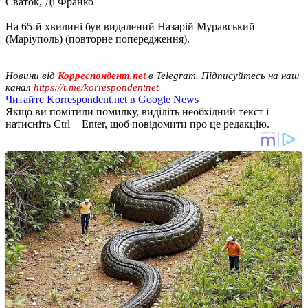
Сваток, Ді Франко
На 65-й хвилині був видалений Назарій Муравський
(Маріуполь) (повторне попередження).
Новини від
Корреспондент.net
в Telegram. Підписуйтесь на наш
канал
https://t.me/korrespondentnet
Читайте Korrespondent.net в Google News
Якщо ви помітили помилку, виділіть необхідний текст і
натисніть Ctrl + Enter, щоб повідомити про це редакцію.