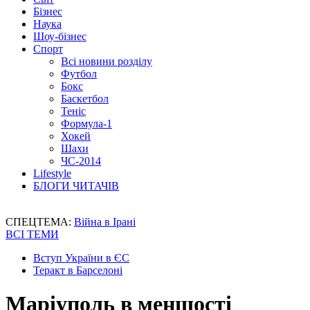
Бізнес
Наука
Шоу-бізнес
Спорт
Всі новини розділу
Футбол
Бокс
Баскетбол
Теніс
Формула-1
Хокей
Шахи
ЧС-2014
Lifestyle
БЛОГИ ЧИТАЧІВ
СПЕЦТЕМА:
Війна в Ірані
ВСІ ТЕМИ
Вступ України в ЄС
Теракт в Барселоні
Маріуполь в меншості