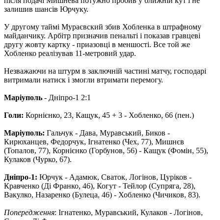
після подачі Мишнева потужно пробив у ближній кут і не
залишив шансів Юрчуку.
У другому таймі Мураєвский збив Хобленка в штрафному
майданчику. Арбітр призначив пенальті і показав гравцеві
другу жовту картку - приазовці в меншості. Все той же
Хобленко реалізував 11-метровий удар.
Незважаючи на штурм в заключній частині матчу, господарі
витримали натиск і змогли втримати перемогу.
Маріуполь
- Дніпро-1 2:1
Голи:
Корнієнко, 23, Кащук, 45 + 3 - Хобленко, 66 (пен.)
Маріуполь:
Гальчук - Дава, Муравський, Биков -
Кирюханцев, Федорчук, Ігнатенко (Чех, 77), Мишнєв
(Топалов, 77), Корнієнко (Горбунов, 56) - Кащук (Фомін, 55),
Кулаков (Чурко, 67).
Дніпро-1:
Юрчук - Адамюк, Сваток, Логінов, Цуріков -
Кравченко (Ді Франко, 46), Когут - Тейлор (Супряга, 28),
Вакулко, Назаренко (Булеца, 46) - Хобленко (Чичиков, 83).
Попередження
: Ігнатенко, Муравський, Кулаков - Логінов,