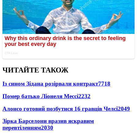
ЧИТАЙТЕ ТАКОЖ
Із сином Зідана розірвали контракт
7718
Помер батько Ліонеля Мессі
2232
Алонсо готовий позбутися 16 гравців Челсі
2049
Зірка Барселони вразив яскравим
перевтіленням
2030