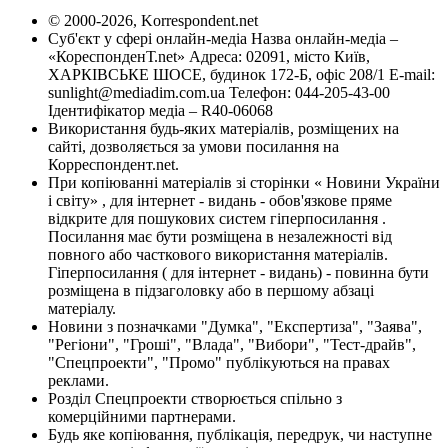
© 2000-2026, Korrespondent.net
Суб'єкт у сфері онлайн-медіа Назва онлайн-медіа –
«КореспонденТ.net» Адреса: 02091, місто Київ,
ХАРКІВСЬКЕ ШОСЕ, будинок 172-Б, офіс 208/1 E-mail:
sunlight@mediadim.com.ua
Телефон: 044-205-43-00
Ідентифікатор медіа – R40-06068
Використання будь-яких матеріалів, розміщених на
сайті, дозволяється за умови посилання на
Корреспондент.net.
При копіюванні матеріалів зі сторінки « Новини України
і світу» , для інтернет - видань - обов'язкове пряме
відкрите для пошукових систем гіперпосилання .
Посилання має бути розміщена в незалежності від
повного або часткового використання матеріалів.
Гіперпосилання ( для інтернет - видань) - повинна бути
розміщена в підзаголовку або в першому абзаці
матеріалу.
Новини з позначками "Думка", "Експертиза", "Заява",
"Регіони", "Гроші", "Влада", "Вибори", "Тест-драйв",
"Спецпроекти", "Промо" публікуються на правах
реклами.
Розділ Спецпроекти створюється спільно з
комерційними партнерами.
Будь яке копіювання, публікація, передрук, чи наступне