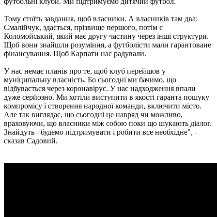
футбольні клуби. Ми підтримуємо дитячий футбол.
Тому стоїть завдання, щоб власники. А власників там два:
Смалійчук, здається, прізвище першого, потім є
Коломойський, який має другу частину через інші структури.
Щоб вони знайшли розуміння, а футболісти мали гарантоване
фінансування. Щоб Карпати нас радували.
У нас немає планів про те, щоб клуб перейшов у
муніципальну власність. Бо сьогодні ми бачимо, що
відбувається через коронавірус. У нас надходження впали
дуже серйозно. Ми хотіли виступити в якості гаранта пошуку
компромісу і створення народної команди, включити місто.
Але так виглядає, що сьогодні це навряд чи можливо,
враховуючи, що власники між собою поки що шукають діалог.
Знайдуть - будемо підтримувати і робити все необхідне", -
сказав Садовий.