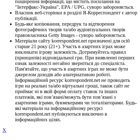
поширення інформації, що містить посилання на
"Інтерфакс-Україна", EPA / UPG, суворо забороняється.
Власник веб-сторінки в розділі Я-Корреспондент є автор
публікації.
Будь-яке копіювання, передрук та відтворення
фотографічних творів та/або аудіовізуальних творів
правовласника Getty Images - суворо забороняється.
Матеріали сайту korrespondent.net призначені для осіб
старше 21 року (21+). Участь в азартних іграх може
викликати ігрову залежність. Дотримуйтесь правил
(принципів) відповідальної гри. При виявленні перших
ознак залежності негайно зверніться до спеціаліста.
Пам'ятайте, що участь в азартних іграх не може бути
джерелом доходів або альтернативою роботі.
Інформаційний ресурс korrespondent.net не проводить
ігри на реальні та/або віртуальні гроші, також сайт не
приймає ні в якій формі оплату ставок та інших
платежів, які пов’язані/можуть бути пов’язані з
азартними іграми, букмекерами чи тоталізаторами. Будь-
які матеріали на інформаційному ресурсі
korrespondent.net публікуються виключно в
інформаційних цілях.
X