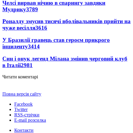
Челсі вирвав нічию в спарингу завдяки
Мудрику
3789
Роналду змусив тисячі вболівальників прийти на
чуже весілля
3616
У Бразилії гравець став героєм прикрого
інциденту
3414
Син і онук легенд Мілана змінив черговий клуб
в Італії
2981
Читати коментарі
Повна версія сайту
Facebook
Twitter
RSS-стрічки
E-mail розсилка
Контакти