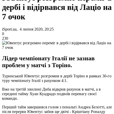
дербі і відірвався від Лаціо на
7 очок
iSport.ua, 4 липня 2020, 20:25
0
230
Лідер чемпіонату Італії не зазнав
проблем у матчі з Торіно.
Туринський Ювентус розгромив в дербі Торіно в рамках 30-го
туру чемпіонату Італії з рахунком 4:1.
Вже на третій хвилині Диба відкрив рахунок в матчі, а в
середині тайму Хуан Куадрадо подвоїв перевагу своєї
команди.
Перший тайм завершився голом з пенальті Андреа Белотті, але
після перерви Ювентус забив ще двічі - Кріштіану Роналду