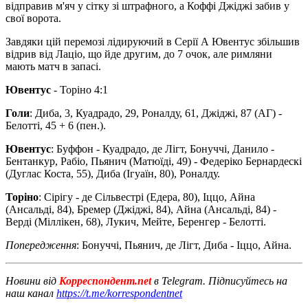
відправив м'яч у сітку зі штрафного, а Коффі Джіджі забив у
свої ворота.
Завдяки цій перемозі лідируючий в Серії А Ювентус збільшив
відрив від Лаціо, що йде другим, до 7 очок, але римляни
мають матч в запасі.
Ювентус
- Торіно 4:1
Голи
: Диба, 3, Куадрадо, 29, Роналду, 61, Джіджі, 87 (АГ) -
Белотті, 45 + 6 (пен.).
Ювентус
: Буффон - Куадрадо, де Лігт, Бонуччі, Данило -
Бентанкур, Рабіо, Пьянич (Матюїді, 49) - Федеріко Бернардескі
(Дуглас Коста, 55), Диба (Ігуаїн, 80), Роналду.
Торіно
: Сірігу - де Сільвестрі (Едера, 80), Іццо, Айна
(Ансальді, 84), Бремер (Джіджі, 84), Айна (Ансальді, 84) -
Верді (Міллікен, 68), Лукич, Мейте, Беренгер - Белотті.
Попередження
: Бонуччі, Пьянич, де Лігт, Диба - Іццо, Айна.
Новини від
Корреспондент.net
в Telegram. Підписуйтесь на
наш канал
https://t.me/korrespondentnet