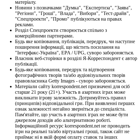
матеріалу.
Новини з позначками "Думка", "Експертиза", "Заява",
"Регіони", "Гроші", "Влада", "Вибори", "Тест-драйв",
"Спецпроекти", "Промо" публікуються на правах
реклами.
Розділ Спецпроекти створюється спільно з
комерційними партнерами.
Будь яке копіювання, публікація, передрук, чи наступне
поширення інформації, що містить посилання на
"Інтерфакс-Україна", EPA / UPG, суворо забороняється.
Власник веб-сторінки в розділі Я-Корреспондент є автор
публікації.
Будь-яке копіювання, передрук та відтворення
фотографічних творів та/або аудіовізуальних творів
правовласника Getty Images - суворо забороняється.
Матеріали сайту korrespondent.net призначені для осіб
старше 21 року (21+). Участь в азартних іграх може
викликати ігрову залежність. Дотримуйтесь правил
(принципів) відповідальної гри. При виявленні перших
ознак залежності негайно зверніться до спеціаліста.
Пам'ятайте, що участь в азартних іграх не може бути
джерелом доходів або альтернативою роботі.
Інформаційний ресурс korrespondent.net не проводить
ігри на реальні та/або віртуальні гроші, також сайт не
приймає ні в якій формі оплату ставок та інших