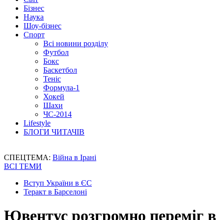
Бізнес
Наука
Шоу-бізнес
Спорт
Всі новини розділу
Футбол
Бокс
Баскетбол
Теніс
Формула-1
Хокей
Шахи
ЧС-2014
Lifestyle
БЛОГИ ЧИТАЧІВ
СПЕЦТЕМА:
Війна в Ірані
ВСІ ТЕМИ
Вступ України в ЄС
Теракт в Барселоні
Ювентус розгромно переміг в