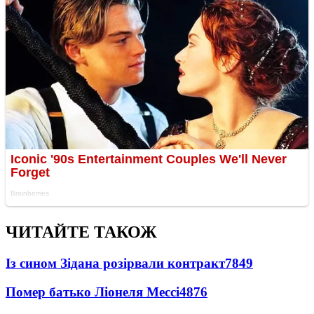
ЧИТАЙТЕ ТАКОЖ
Із сином Зідана розірвали контракт
7849
Помер батько Ліонеля Мессі
4876