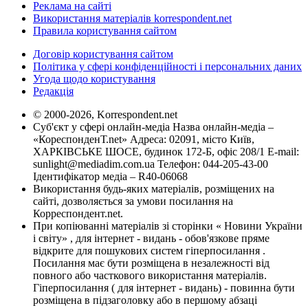
Реклама на сайті
Використання матеріалів korrespondent.net
Правила користування сайтом
Договір користування сайтом
Політика у сфері конфіденційності і персональних даних
Угода щодо користування
Редакція
© 2000-2026, Korrespondent.net
Суб'єкт у сфері онлайн-медіа Назва онлайн-медіа –
«КореспонденТ.net» Адреса: 02091, місто Київ,
ХАРКІВСЬКЕ ШОСЕ, будинок 172-Б, офіс 208/1 E-mail:
sunlight@mediadim.com.ua
Телефон: 044-205-43-00
Ідентифікатор медіа – R40-06068
Використання будь-яких матеріалів, розміщених на
сайті, дозволяється за умови посилання на
Корреспондент.net.
При копіюванні матеріалів зі сторінки « Новини України
і світу» , для інтернет - видань - обов'язкове пряме
відкрите для пошукових систем гіперпосилання .
Посилання має бути розміщена в незалежності від
повного або часткового використання матеріалів.
Гіперпосилання ( для інтернет - видань) - повинна бути
розміщена в підзаголовку або в першому абзаці