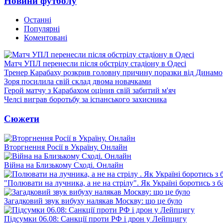
Новини футболу
Останні
Популярні
Коментовані
Матч УПЛ перенесли після обстрілу стадіону в Одесі
Тренер Карабаху розкрив головну причину поразки від Динамо
Зоря посилила свій склад двома новачками
Герой матчу з Карабахом оцінив свій забитий м'яч
Челсі виграв боротьбу за іспанського захисника
Сюжети
Вторгнення Росії в Україну. Онлайн
Війна на Близькому Сході. Онлайн
"Полювати на лучника, а не на стрілу". Як Україні боротись з 
Загадковий звук вибуху налякав Москву: що це було
Підсумки 06.08: Санкції проти РФ і дрон у Лейпцигу