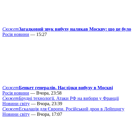
Сюжет
Загадковий звук вибуху налякав Москву: що це було
Росія новини
— 15:27
Сюжет
Бенкет генералів. Наслідки вибуху в Москві
Росія новини
— Вчора, 23:58
Сюжет
Брудні технології. Атаки РФ на вибори у Франції
Новини світу
— Вчора, 23:39
Сюжет
Ескалація для Європи. Російський дрон в Лейпцигу
Новини світу
— Вчора, 17:07