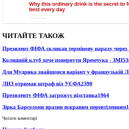
ЧИТАЙТЕ ТАКОЖ
Президент ФІФА скликав термінову нараду через 
Колишній клуб хоче повернути Яремчука - ЗМІ
53
Для Мудрика знайшовся варіант у французькій Ліз
ЛНЗ отримав штраф від УЄФА
2390
Президенту ФІФА загрожує відставка
1964
Зірка Барселони вразив яскравим перевтіленням
1
Читати коментарі