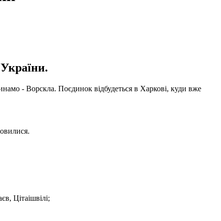
 України.
инамо - Ворскла. Поєдинок відбудеться в Харкові, куди вже
новилися.
в, Цітаішвілі;