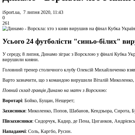
iSport.ua, 7 липня 2020, 11:43
0
261
Усього 24 футболісти "синьо-білих" ви
У середу, 8 липня, Динамо зіграє з Ворсклою у фіналі Кубка Ук
вирушили кияни.
Головний тренер столичного клубу Олексій Михайличенко взяв на
Варто зазначити, що з командою вирушили Віталій Миколенко, 
Повний склад гравців Динамо на матч з Ворсклою:
Воротарі
: Бойко, Бущан, Нещерет;
Захисники
: Миколенко, Попов, Шабанов, Кендзьора, Сирота, Б
Півзахисники
: Сидорчук, Кадир, де Пена, Циганков, Андрієвс
Нападаючі
: Соль, Каргбо, Русин.