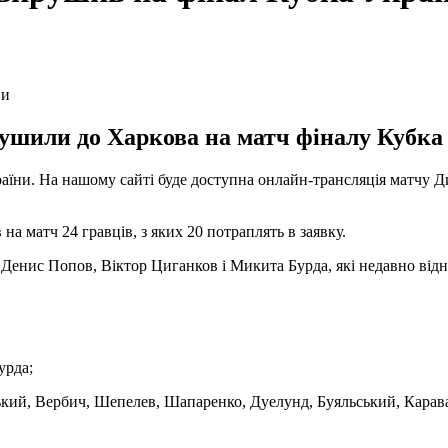
рушили до Харкова на матч фіналу Кубка
раїни. На нашому сайті буде доступна онлайн-трансляція матчу Д
 матч 24 гравців, з яких 20 потраплять в заявку.
Денис Попов, Віктор Циганков і Микита Бурда, які недавно від
урда;
ький, Вербич, Шепелев, Шапаренко, Дуелунд, Буяльський, Караває