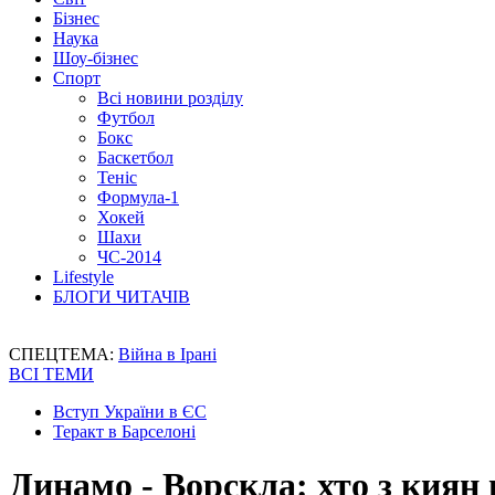
Бізнес
Наука
Шоу-бізнес
Спорт
Всі новини розділу
Футбол
Бокс
Баскетбол
Теніс
Формула-1
Хокей
Шахи
ЧС-2014
Lifestyle
БЛОГИ ЧИТАЧІВ
СПЕЦТЕМА:
Війна в Ірані
ВСІ ТЕМИ
Вступ України в ЄС
Теракт в Барселоні
Динамо - Ворскла: хто з киян