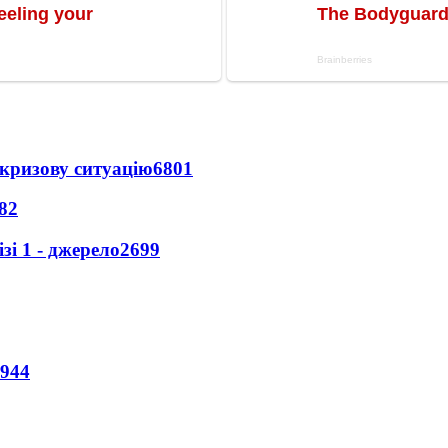
кризову ситуацію
6801
82
і 1 - джерело
2699
944