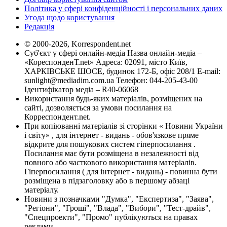
Політика у сфері конфіденційності і персональних даних
Угода щодо користування
Редакція
© 2000-2026, Korrespondent.net
Суб'єкт у сфері онлайн-медіа Назва онлайн-медіа –
«КореспонденТ.net» Адреса: 02091, місто Київ,
ХАРКІВСЬКЕ ШОСЕ, будинок 172-Б, офіс 208/1 E-mail:
sunlight@mediadim.com.ua
Телефон: 044-205-43-00
Ідентифікатор медіа – R40-06068
Використання будь-яких матеріалів, розміщених на
сайті, дозволяється за умови посилання на
Корреспондент.net.
При копіюванні матеріалів зі сторінки « Новини України
і світу» , для інтернет - видань - обов'язкове пряме
відкрите для пошукових систем гіперпосилання .
Посилання має бути розміщена в незалежності від
повного або часткового використання матеріалів.
Гіперпосилання ( для інтернет - видань) - повинна бути
розміщена в підзаголовку або в першому абзаці
матеріалу.
Новини з позначками "Думка", "Експертиза", "Заява",
"Регіони", "Гроші", "Влада", "Вибори", "Тест-драйв",
"Спецпроекти", "Промо" публікуються на правах
реклами.