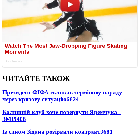
ЧИТАЙТЕ ТАКОЖ
Президент ФІФА скликав термінову нараду
через кризову ситуацію
6824
Колишній клуб хоче повернути Яремчука -
ЗМІ
5408
Із сином Зідана розірвали контракт
3681