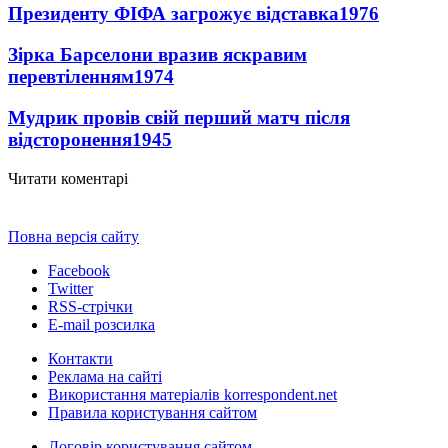
Президенту ФІФА загрожує відставка
1976
Зірка Барселони вразив яскравим
перевтіленням
1974
Мудрик провів свій перший матч після
відсторонення
1945
Читати коментарі
Повна версія сайту
Facebook
Twitter
RSS-стрічки
E-mail розсилка
Контакти
Реклама на сайті
Використання матеріалів korrespondent.net
Правила користування сайтом
Договір користування сайтом